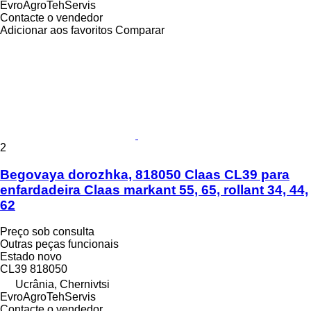
EvroAgroTehServis
Contacte o vendedor
Adicionar aos favoritos
Comparar
2
Begovaya dorozhka, 818050 Claas CL39 para
enfardadeira Claas markant 55, 65, rollant 34, 44,
62
Preço sob consulta
Outras peças funcionais
Estado
novo
CL39 818050
Ucrânia, Chernivtsi
EvroAgroTehServis
Contacte o vendedor