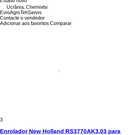
Estado
novo
Ucrânia, Chernivtsi
EvroAgroTehServis
Contacte o vendedor
Adicionar aos favoritos
Comparar
3
Enrolador New Holland RS3770AK3.03 para