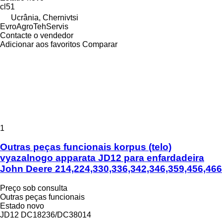
cl51
Ucrânia, Chernivtsi
EvroAgroTehServis
Contacte o vendedor
Adicionar aos favoritos
Comparar
1
Outras peças funcionais korpus (telo)
vyazalnogo apparata JD12 para enfardadeira
John Deere 214,224,330,336,342,346,359,456,466
Preço sob consulta
Outras peças funcionais
Estado
novo
JD12 DC18236/DC38014