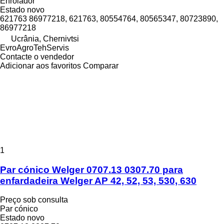
Enrolador
Estado
novo
621763 86977218, 621763, 80554764, 80565347, 80723890,
86977218
Ucrânia, Chernivtsi
EvroAgroTehServis
Contacte o vendedor
Adicionar aos favoritos
Comparar
1
Par cónico Welger 0707.13 0307.70 para
enfardadeira Welger AP 42, 52, 53, 530, 630
Preço sob consulta
Par cónico
Estado
novo