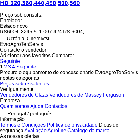
HD 320,380,440,490,500,560
Preço sob consulta
Enrolador
Estado
novo
RS6004, 8245-511-007-424 RS 6004,
Ucrânia, Chernivtsi
EvroAgroTehServis
Contacte o vendedor
Adicionar aos favoritos
Comparar
Seguinte
1
2
3
4
Seguinte
Procure o equipamento do concessionário EvroAgroTehServis
nestas categorias
Peças sobressalentes
Ver igualmente
Vendedores de Claas
Vendedores de Massey Ferguson
Empresa
Quem somos
Ajuda
Contactos
Portugal / português
Informação
Termos e Condições
Política de privacidade
Dicas de
segurança
Avaliação Agroline
Catálogo da marca
As nossas ofertas