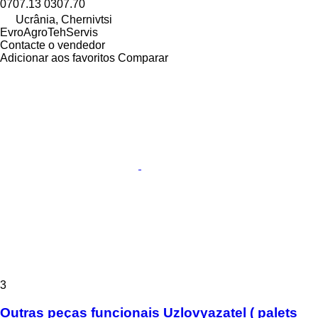
0707.13 0307.70
Ucrânia, Chernivtsi
EvroAgroTehServis
Contacte o vendedor
Adicionar aos favoritos
Comparar
3
Outras peças funcionais Uzlovyazatel ( palets