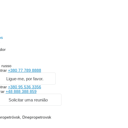
o
os
e
dor
 russo
trar
+380 77 789 8888
Ligue-me, por favor.
trar
+380 95 536 3356
rar
+48 888 388 859
Solicitar uma reunião
propetróvsk, Dnepropetrovsk