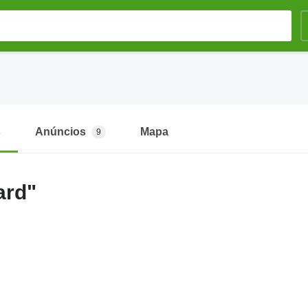
s
Anúncios
Mapa
9
ard"