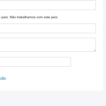
 país.
Não trabalhamos com este país
ação
.