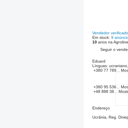
Vendedor verificad
Em stock:
9 anúnci
10
anos na Agrolin
Seguir o vende
Eduard
Línguas:
ucraniano,
+380 77 789...
Mos
+380 95 536...
Mos
+48 888 38...
Most
Endereço
Ucrânia, Reg. Dnie