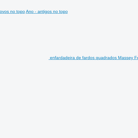
ovos no topo
Ano - antigos no topo
enfardadeira de fardos quadrados Massey F