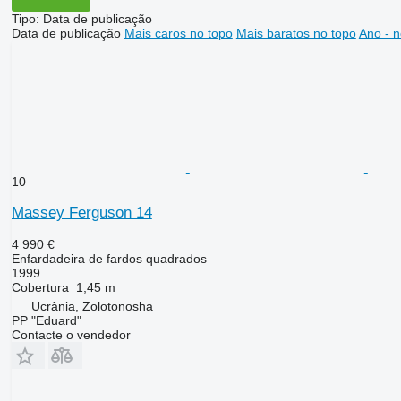
Tipo
:
Data de publicação
Data de publicação
Mais caros no topo
Mais baratos no topo
Ano - n
10
Massey Ferguson 14
4 990 €
Enfardadeira de fardos quadrados
1999
Cobertura
1,45 m
Ucrânia, Zolotonosha
PP "Eduard"
Contacte o vendedor