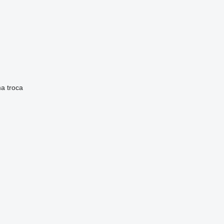
ma
troca