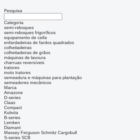
Pesquisa
Categoria
semi-reboques
semi-reboques frigoríficos
equipamento de ceifa
enfardadeiras de fardos quadrados
colheitadeiras
colheitadeiras de grãos
máquinas de lavoura
charruas reversíveis
tratores
moto tratores
semeadura e máquinas para plantação
semeadores mecânicos
Marca
Amazone
D-series
Claas
Compact
Kubota
B-series
Lemken
Diamant
Massey Ferguson
Schmitz Cargobull
S-series
SCB