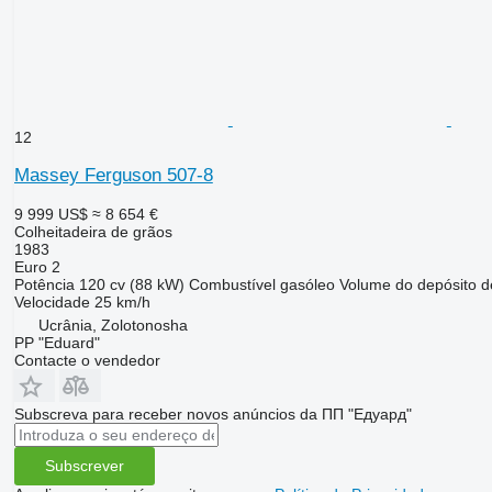
12
Massey Ferguson 507-8
9 999 US$
≈ 8 654 €
Colheitadeira de grãos
1983
Euro 2
Potência
120 cv (88 kW)
Combustível
gasóleo
Volume do depósito d
Velocidade
25 km/h
Ucrânia, Zolotonosha
PP "Eduard"
Contacte o vendedor
Subscreva para receber novos anúncios da ПП "Едуард"
Subscrever