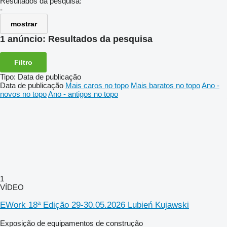
Resultados da pesquisa:
-
mostrar
1 anúncio:
Resultados da pesquisa
Filtro
Tipo
:
Data de publicação
Data de publicação
Mais caros no topo
Mais baratos no topo
Ano -
novos no topo
Ano - antigos no topo
1
VÍDEO
EWork 18ª Edição 29-30.05.2026 Lubień Kujawski
Exposição de equipamentos de construção