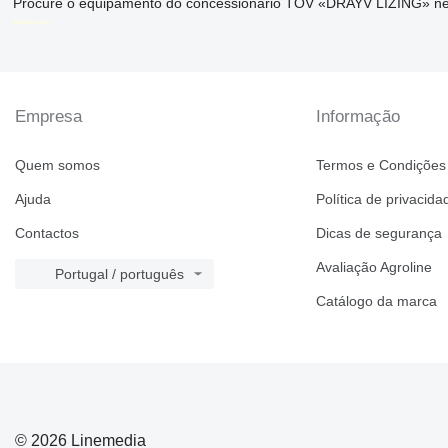
Procure o equipamento do concessionário TOV «DRAYV LIZING» nes
disallow-in-dsa
Empresa
Informação
Quem somos
Termos e Condições
Ajuda
Política de privacida
Contactos
Dicas de segurança
Avaliação Agroline
Portugal / português
Catálogo da marca
© 2026 Linemedia