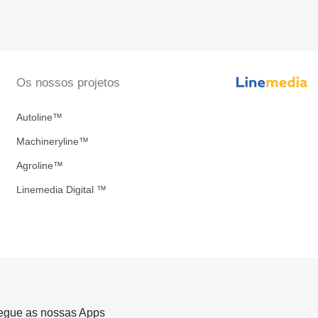
Os nossos projetos
Autoline™
Machineryline™
Agroline™
Linemedia Digital ™
egue as nossas Apps