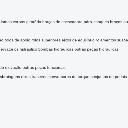
-lamas
coroas giratória
braços de escavadora
pára-choques
braços
ou
ão
rolos de apoio
rolos superiores
eixos de equilíbrio
rolamentos
suspe
servatórios hidráulico
bombas hidráulicas
outras peças hidráulicas
 de elevação
outras peças funcionais
mbraiagens
eixos traseiros
conversores de torque
conjuntos de pedais