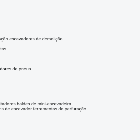
ação
escavadoras de demolição
rtas
dores de pneus
itadores
baldes de mini-escavadeira
os de escavador
ferramentas de perfuração