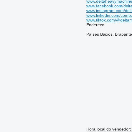
www.deltaheavymachine
www.facebook.com/delt
www.instagram.com/delt
www.linkedin.com/compa
www.tiktok.com/@delta
Endereço
Países Baixos, Brabante
Hora local do vendedor