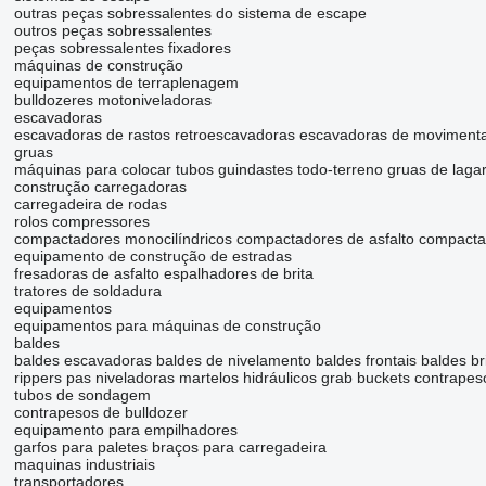
outras peças sobressalentes do sistema de escape
outros peças sobressalentes
peças sobressalentes
fixadores
máquinas de construção
equipamentos de terraplenagem
bulldozeres
motoniveladoras
escavadoras
escavadoras de rastos
retroescavadoras
escavadoras de moviment
gruas
máquinas para colocar tubos
guindastes todo-terreno
gruas de laga
construção carregadoras
carregadeira de rodas
rolos compressores
compactadores monocilíndricos
compactadores de asfalto
compacta
equipamento de construção de estradas
fresadoras de asfalto
espalhadores de brita
tratores de soldadura
equipamentos
equipamentos para máquinas de construção
baldes
baldes escavadoras
baldes de nivelamento
baldes frontais
baldes br
rippers
pas niveladoras
martelos hidráulicos
grab buckets
contrapes
tubos de sondagem
contrapesos de bulldozer
equipamento para empilhadores
garfos para paletes
braços para carregadeira
maquinas industriais
transportadores