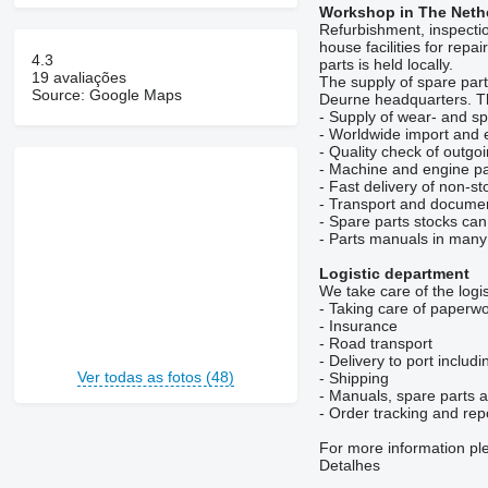
Workshop in The Neth
Refurbishment, inspectio
house facilities for repa
4.3
parts is held locally.
19 avaliações
The supply of spare part
Source: Google Maps
Deurne headquarters. Th
- Supply of wear- and sp
- Worldwide import and 
- Quality check of outgo
- Machine and engine p
- Fast delivery of non-st
- Transport and documen
- Spare parts stocks can 
- Parts manuals in man
Logistic department
We take care of the logis
- Taking care of paperw
- Insurance
- Road transport
- Delivery to port includ
Ver todas as fotos (48)
- Shipping
- Manuals, spare parts
- Order tracking and repo
For more information p
Detalhes