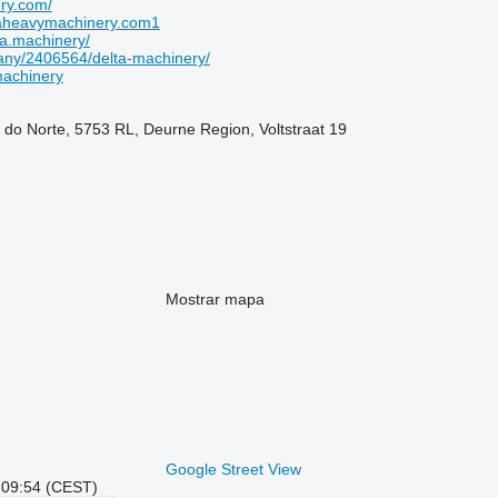
ry.com/
aheavymachinery.com1
a.machinery/
ny/2406564/delta-machinery/
machinery
 do Norte, 5753 RL, Deurne Region, Voltstraat 19
Mostrar mapa
Google Street View
: 09:54 (CEST)