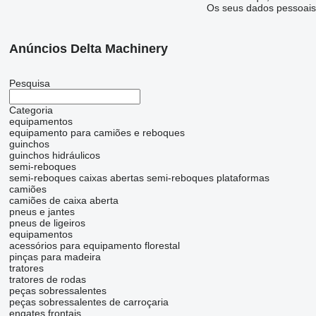
Os seus dados pessoais 
Anúncios Delta Machinery
Pesquisa
Categoria
equipamentos
equipamento para camiões e reboques
guinchos
guinchos hidráulicos
semi-reboques
semi-reboques caixas abertas
semi-reboques plataformas
camiões
camiões de caixa aberta
pneus e jantes
pneus de ligeiros
equipamentos
acessórios para equipamento florestal
pinças para madeira
tratores
tratores de rodas
peças sobressalentes
peças sobressalentes de carroçaria
engates frontais