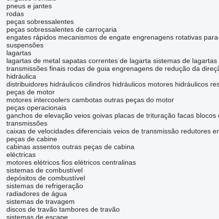
pneus e jantes
rodas
peças sobressalentes
peças sobressalentes de carroçaria
engates rápidos
mecanismos de engate
engrenagens rotativas
para
suspensões
lagartas
lagartas de metal
sapatas
correntes de lagarta
sistemas de lagartas
transmissões finais
rodas de guia
engrenagens de redução da direç
hidráulica
distribuidores hidráulicos
cilindros hidráulicos
motores hidráulicos
re
peças de motor
motores
intercoolers
cambotas
outras peças do motor
peças operacionais
ganchos de elevação
veios
goivas
placas de trituração
facas
blocos
transmissões
caixas de velocidades
diferenciais
veios de transmissão
redutores
e
peças de cabine
cabinas
assentos
outras peças de cabina
eléctricas
motores elétricos
fios elétricos
centralinas
sistemas de combustível
depósitos de combustível
sistemas de refrigeração
radiadores de água
sistemas de travagem
discos de travão
tambores de travão
sistemas de escape