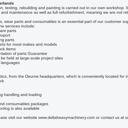
erlands
n, testing, rebuilding and painting is carried out in our own workshop
ir and maintenance as well as full refurbishment, meaning we are not rel
s, wear parts and consumables is an essential part of our customer sup
e services include:
are parts
export
ing parts
arts for most makes and models
ock items
tation of parts Guarantee
be held at large-scale project sites
y languages
tics, from the Deurne headquarters, which is conveniently located for in
ork
ing handling and loading
 and consumables packages
rting is also available
lease visit our website www.deltaheavymachinery.com or contact us 