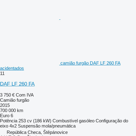
camião furgão DAF LF 260 FA
acidentados
11
DAF LF 260 FA
3 750 €
Com IVA
Camião furgão
2015
700 000 km
Euro 6
Potência
253 cv (186 kW)
Combustível
gasóleo
Configuração do
eixo
4x2
Suspensão
mola/pneumática
República Checa, Štěpánovice