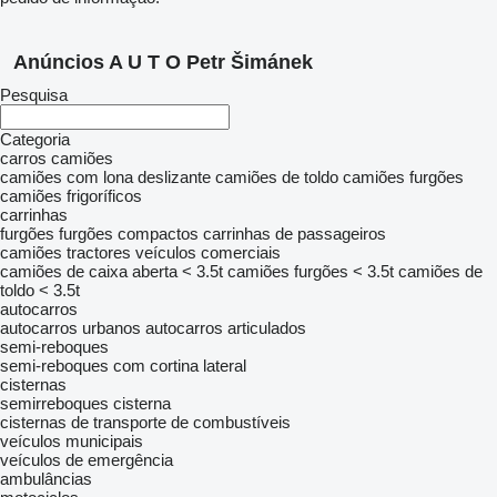
Anúncios A U T O Petr Šimánek
Pesquisa
Categoria
carros
camiões
camiões com lona deslizante
camiões de toldo
camiões furgões
camiões frigoríficos
carrinhas
furgões
furgões compactos
carrinhas de passageiros
camiões tractores
veículos comerciais
camiões de caixa aberta < 3.5t
camiões furgões < 3.5t
camiões de
toldo < 3.5t
autocarros
autocarros urbanos
autocarros articulados
semi-reboques
semi-reboques com cortina lateral
cisternas
semirreboques cisterna
cisternas de transporte de combustíveis
veículos municipais
veículos de emergência
ambulâncias