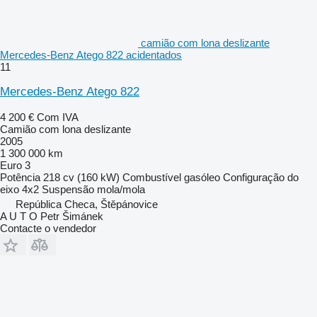
camião com lona deslizante
Mercedes-Benz Atego 822 acidentados
11
Mercedes-Benz Atego 822
4 200 €
Com IVA
Camião com lona deslizante
2005
1 300 000 km
Euro 3
Potência
218 cv (160 kW)
Combustível
gasóleo
Configuração do
eixo
4x2
Suspensão
mola/mola
República Checa, Štěpánovice
A U T O Petr Šimánek
Contacte o vendedor