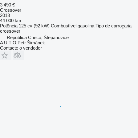
3 490 €
Crossover
2018
44 000 km
Potência
125 cv (92 kW)
Combustível
gasolina
Tipo de carroçaria
crossover
República Checa, Štěpánovice
A U T O Petr Šimánek
Contacte o vendedor