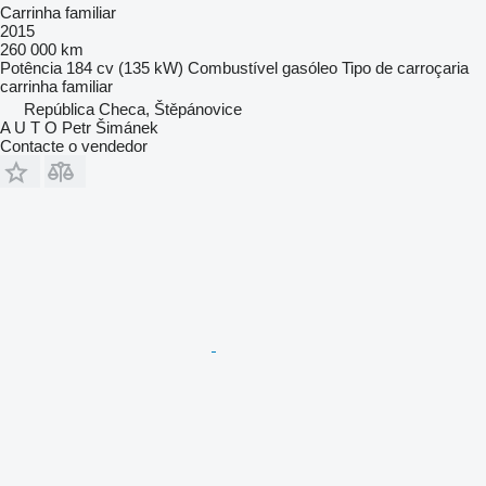
Carrinha familiar
2015
260 000 km
Potência
184 cv (135 kW)
Combustível
gasóleo
Tipo de carroçaria
carrinha familiar
República Checa, Štěpánovice
A U T O Petr Šimánek
Contacte o vendedor