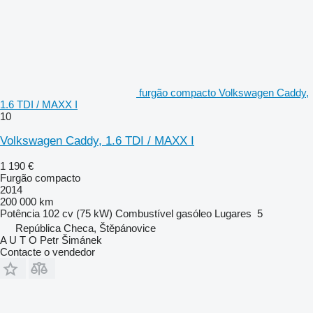
furgão compacto Volkswagen Caddy,
1.6 TDI / MAXX I
10
Volkswagen Caddy, 1.6 TDI / MAXX I
1 190 €
Furgão compacto
2014
200 000 km
Potência
102 cv (75 kW)
Combustível
gasóleo
Lugares
5
República Checa, Štěpánovice
A U T O Petr Šimánek
Contacte o vendedor