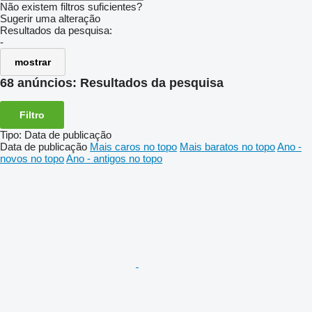
Não existem filtros suficientes?
Sugerir uma alteração
Resultados da pesquisa:
-
mostrar
68 anúncios:
Resultados da pesquisa
Filtro
Tipo
:
Data de publicação
Data de publicação
Mais caros no topo
Mais baratos no topo
Ano -
novos no topo
Ano - antigos no topo