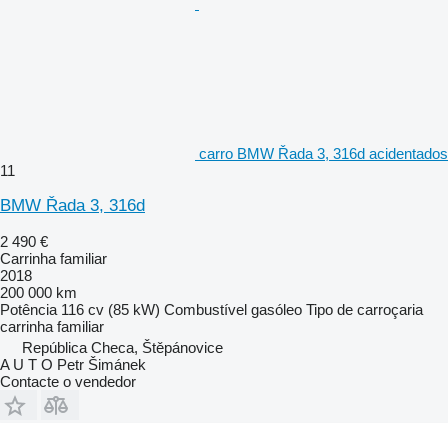
carro BMW Řada 3, 316d acidentados
11
BMW Řada 3, 316d
2 490 €
Carrinha familiar
2018
200 000 km
Potência
116 cv (85 kW)
Combustível
gasóleo
Tipo de carroçaria
carrinha familiar
República Checa, Štěpánovice
A U T O Petr Šimánek
Contacte o vendedor