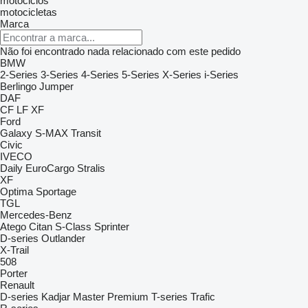
motociclos
motocicletas
Marca
Não foi encontrado nada relacionado com este pedido
BMW
2-Series
3-Series
4-Series
5-Series
X-Series
i-Series
Berlingo
Jumper
DAF
CF
LF
XF
Ford
Galaxy
S-MAX
Transit
Civic
IVECO
Daily
EuroCargo
Stralis
XF
Optima
Sportage
TGL
Mercedes-Benz
Atego
Citan
S-Class
Sprinter
D-series
Outlander
X-Trail
508
Porter
Renault
D-series
Kadjar
Master
Premium
T-series
Trafic