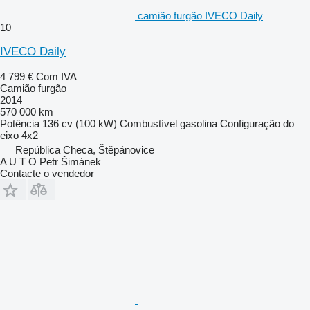
camião furgão IVECO Daily
10
IVECO Daily
4 799 €
Com IVA
Camião furgão
2014
570 000 km
Potência
136 cv (100 kW)
Combustível
gasolina
Configuração do
eixo
4x2
República Checa, Štěpánovice
A U T O Petr Šimánek
Contacte o vendedor