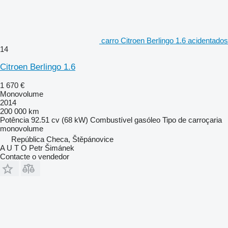
carro Citroen Berlingo 1.6 acidentados
14
Citroen Berlingo 1.6
1 670 €
Monovolume
2014
200 000 km
Potência
92.51 cv (68 kW)
Combustível
gasóleo
Tipo de carroçaria
monovolume
República Checa, Štěpánovice
A U T O Petr Šimánek
Contacte o vendedor