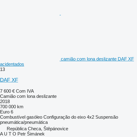
camião com lona deslizante DAF XF
acidentados
13
DAF XF
7 600 €
Com IVA
Camião com lona deslizante
2018
700 000 km
Euro 6
Combustível
gasóleo
Configuração do eixo
4x2
Suspensão
pneumática/pneumática
República Checa, Štěpánovice
A U T O Petr Šimánek