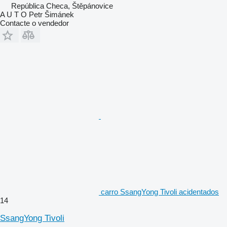
República Checa, Štěpánovice
A U T O Petr Šimánek
Contacte o vendedor
carro SsangYong Tivoli acidentados
14
SsangYong Tivoli