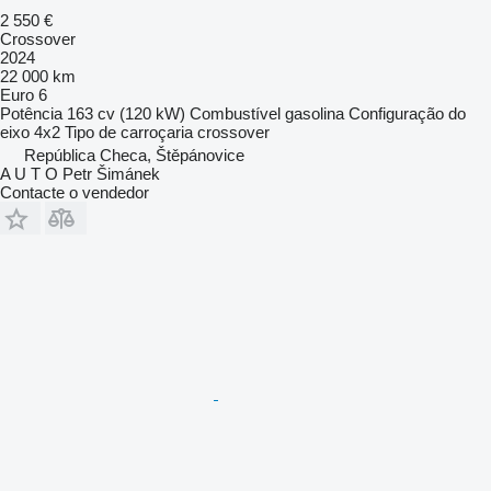
2 550 €
Crossover
2024
22 000 km
Euro 6
Potência
163 cv (120 kW)
Combustível
gasolina
Configuração do
eixo
4x2
Tipo de carroçaria
crossover
República Checa, Štěpánovice
A U T O Petr Šimánek
Contacte o vendedor