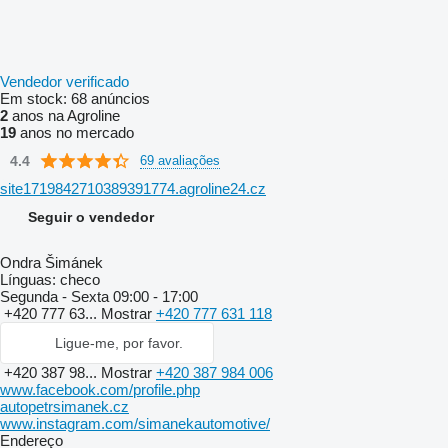
Vendedor verificado
Em stock:
68 anúncios
2
anos na Agroline
19
anos no mercado
4.4
69 avaliações
site1719842710389391774.agroline24.cz
Seguir o vendedor
Ondra Šimánek
Línguas:
checo
Segunda - Sexta
09:00 - 17:00
+420 777 63...
Mostrar
+420 777 631 118
Ligue-me, por favor.
+420 387 98...
Mostrar
+420 387 984 006
www.facebook.com/profile.php
autopetrsimanek.cz
www.instagram.com/simanekautomotive/
Endereço