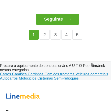
Seguinte
2
3
4
5
1
Procure o equipamento do concessionário A U T O Petr Šimánek
nestas categorias
Carros
Camiões
Carrinhas
Camiões tractores
Veículos comerciais
Autocarros
Motociclos
Cisternas
Semi-reboques