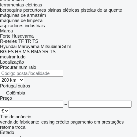
ferramentas elétricas
berbequins percurtores
plainas elétricas
pistolas de ar quente
máquinas de armazém
máquinas de limpeza
aspiradores industriais
Marca
Forte
Husqvarna
R-series
TF
TR
TS
Hyundai
Maruyama
Mitsubishi
Stihl
BG
FS
HS
MS
RMA
SR
TS
mostrar tudo
Localização
Procurar num raio
Portugal
outros
Colômbia
Preço
–
Tipo de anúncio
venda
do fabricante
leasing
crédito
pagamento em prestações
retoma
troca
Estado