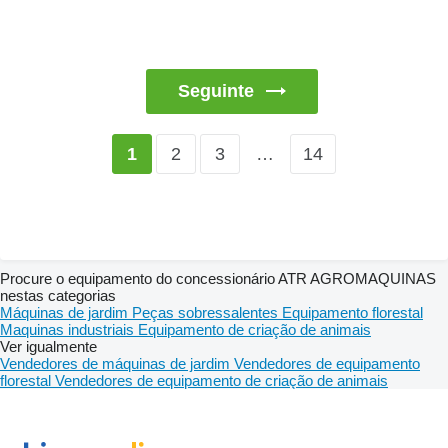
Seguinte
2
3
…
14
1
Procure o equipamento do concessionário ATR AGROMAQUINAS
nestas categorias
Máquinas de jardim
Peças sobressalentes
Equipamento florestal
Maquinas industriais
Equipamento de criação de animais
Ver igualmente
Vendedores de máquinas de jardim
Vendedores de equipamento
florestal
Vendedores de equipamento de criação de animais