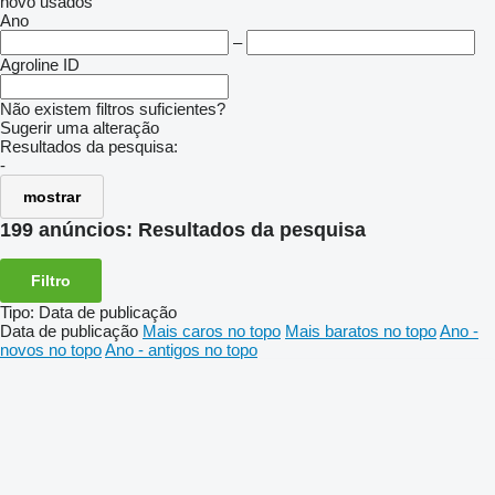
novo
usados
Ano
–
Agroline ID
Não existem filtros suficientes?
Sugerir uma alteração
Resultados da pesquisa:
-
mostrar
199 anúncios:
Resultados da pesquisa
Filtro
Tipo
:
Data de publicação
Data de publicação
Mais caros no topo
Mais baratos no topo
Ano -
novos no topo
Ano - antigos no topo