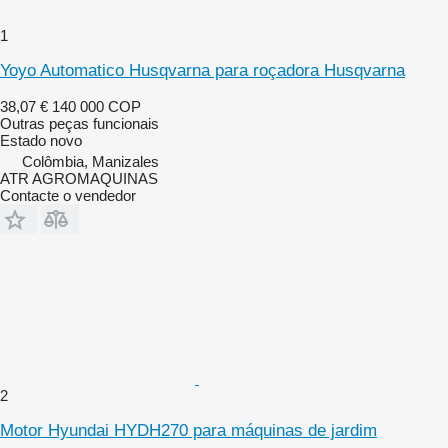
1
Yoyo Automatico Husqvarna para roçadora Husqvarna
38,07 €
140 000 COP
Outras peças funcionais
Estado
novo
Colômbia, Manizales
ATR AGROMAQUINAS
Contacte o vendedor
2
Motor Hyundai HYDH270 para máquinas de jardim