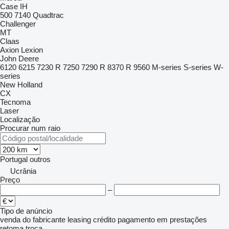
Case IH
500
7140
Quadtrac
Challenger
MT
Claas
Axion
Lexion
John Deere
6120
6215
7230 R
7250
7290 R
8370 R
9560
M-series
S-series
W-
series
New Holland
CX
Tecnoma
Laser
Localização
Procurar num raio
Portugal
outros
Ucrânia
Preço
–
Tipo de anúncio
venda
do fabricante
leasing
crédito
pagamento em prestações
retoma
troca