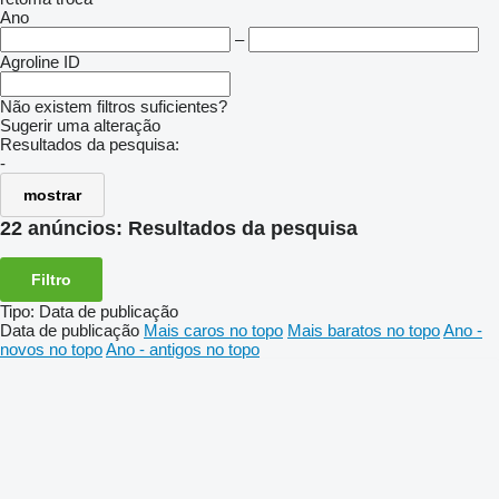
Ano
–
Agroline ID
Não existem filtros suficientes?
Sugerir uma alteração
Resultados da pesquisa:
-
mostrar
22 anúncios:
Resultados da pesquisa
Filtro
Tipo
:
Data de publicação
Data de publicação
Mais caros no topo
Mais baratos no topo
Ano -
novos no topo
Ano - antigos no topo