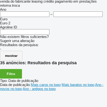
venda
do fabricante
leasing
crédito
pagamento em prestações
retoma
troca
Ano
–
Euro
Euro 2
Agroline ID
Não existem filtros suficientes?
Sugerir uma alteração
Resultados da pesquisa:
-
mostrar
35 anúncios:
Resultados da pesquisa
Filtro
Tipo
:
Data de publicação
Data de publicação
Mais caros no topo
Mais baratos no topo
Ano -
novos no topo
Ano - antigos no topo