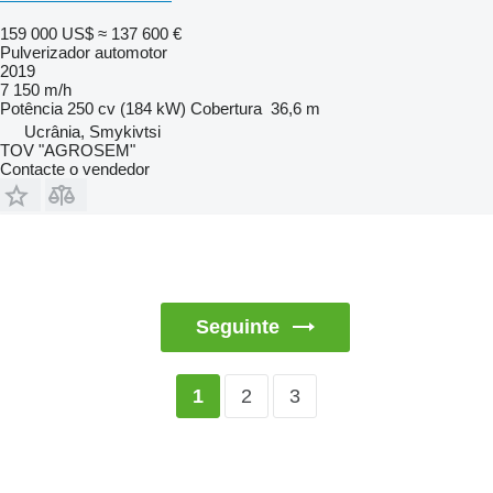
159 000 US$
≈ 137 600 €
Pulverizador automotor
2019
7 150 m/h
Potência
250 cv (184 kW)
Cobertura
36,6 m
Ucrânia, Smykivtsi
TOV "AGROSEM"
Contacte o vendedor
Seguinte
2
3
1