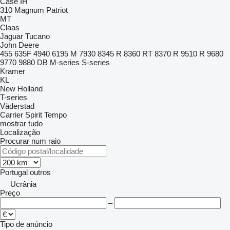
Case IH
310
Magnum
Patriot
MT
Claas
Jaguar
Tucano
John Deere
455
635F
4940
6195 M
7930
8345 R
8360 RT
8370 R
9510 R
9680
9770
9880
DB
M-series
S-series
Kramer
KL
New Holland
T-series
Väderstad
Carrier
Spirit
Tempo
mostrar tudo
Localização
Procurar num raio
Portugal
outros
Ucrânia
Preço
–
Tipo de anúncio