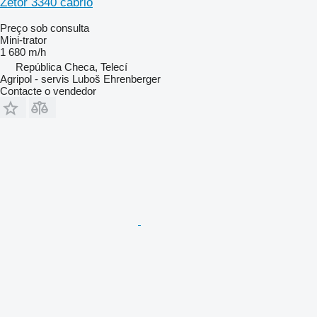
Zetor 3340 cabrio
Preço sob consulta
Mini-trator
1 680 m/h
República Checa, Telecí
Agripol - servis Luboš Ehrenberger
Contacte o vendedor