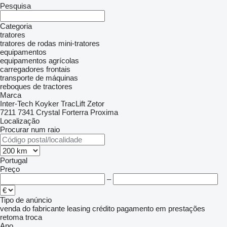
Pesquisa
Categoria
tratores
tratores de rodas
mini-tratores
equipamentos
equipamentos agrícolas
carregadores frontais
transporte de máquinas
reboques de tractores
Marca
Inter-Tech
Koyker
TracLift
Zetor
7211
7341
Crystal
Forterra
Proxima
Localização
Procurar num raio
Portugal
Preço
–
Tipo de anúncio
venda
do fabricante
leasing
crédito
pagamento em prestações
retoma
troca
Ano