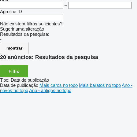
–
Agroline ID
Não existem filtros suficientes?
Sugerir uma alteração
Resultados da pesquisa:
-
mostrar
20 anúncios:
Resultados da pesquisa
Filtro
Tipo
:
Data de publicação
Data de publicação
Mais caros no topo
Mais baratos no topo
Ano -
novos no topo
Ano - antigos no topo