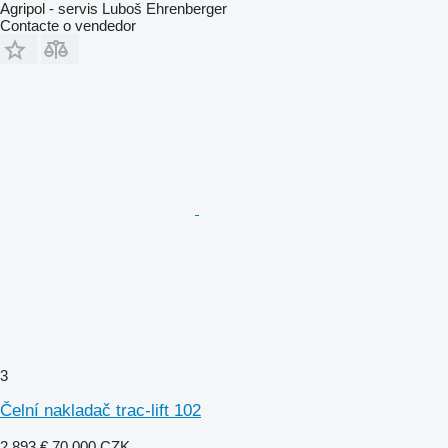
Agripol - servis Luboš Ehrenberger
Contacte o vendedor
3
Čelní nakladač trac-lift 102
2 893 €
70 000 CZK