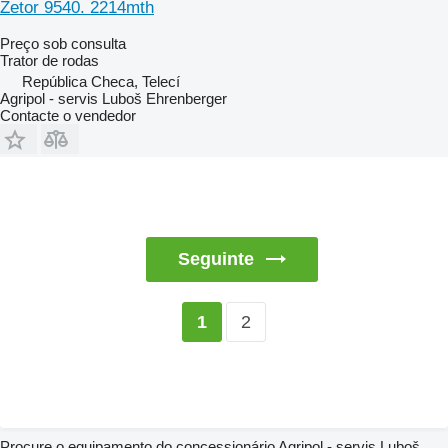
Zetor 9540. 2214mth
Preço sob consulta
Trator de rodas
República Checa, Telecí
Agripol - servis Luboš Ehrenberger
Contacte o vendedor
Seguinte
2
1
Procure o equipamento do concessionário Agripol - servis Luboš