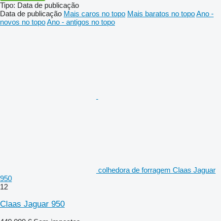
Tipo
:
Data de publicação
Data de publicação
Mais caros no topo
Mais baratos no topo
Ano -
novos no topo
Ano - antigos no topo
colhedora de forragem Claas Jaguar
950
12
Claas Jaguar 950