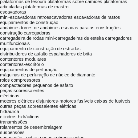
plataformas de tesoura
plataformas sobre camiões
plataformas
articuladas
plataformas de mastro
escavadoras
mini-escavadoras
retroescavadoras
escavadoras de rastos
equipamentos de construção
andaimes
torres de andaimes
escadas para as construções
construção carregadoras
carregadeira de rodas
mini-carregadeiras de esteira
carregadores
multifuncionais
equipamento de construção de estradas
distribuidores de asfalto
espalhadores de brita
contentores modulares
contentores-escritório
equipamentos de perfuração
máquinas de perfuração de núcleo de diamante
rolos compressores
compactadores pequenos de asfalto
peças sobressalentes
eléctricas
motores elétricos
disjuntores-motores
fusíveis
caixas de fusíveis
outras peças sobressalentes elétricas
hidráulica
cilindros hidráulicos
transmissões
rolamentos de desembraiagem
suspensões
suspensão - outras peças sobressalentes