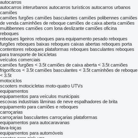
autocarros
autocarros interurbanos
autocarros turísticos
autocarros urbanos
camiões
camiões furgões
camiões basculantes
camiões polibennes
camiões
de venda
caminhões de reboque
camiões de caixa aberta
camiões
multibennes
camiões com lona deslizante
camiões oficina
reboques
reboques ligeiros
reboques para equipamento pesado
reboques
furgões
reboques baixas
reboques caixas abertas
reboques porta
contentores
reboques plataformas
reboques basculantes
reboques
para transporte de bicicletas
veículos comerciais
camiões furgões < 3.5t
camiões de caixa aberta < 3.5t
camiões
frigoríficos < 3.5t
camiões basculantes < 3.5t
caminhões de reboque
< 3.5t
motociclos
scooters
motocicletas
moto-quatro
UTVs
equipamentos
equipamentos para veículos municipais
escovas industriais
lâminas de neve
espalhadores de brita
equipamento para camiões e reboques
carroçarias
carroçarias basculantes
carroçarias plataformas
equipamentos para autocaravanas
lava-loiças
equipamentos para automóveis