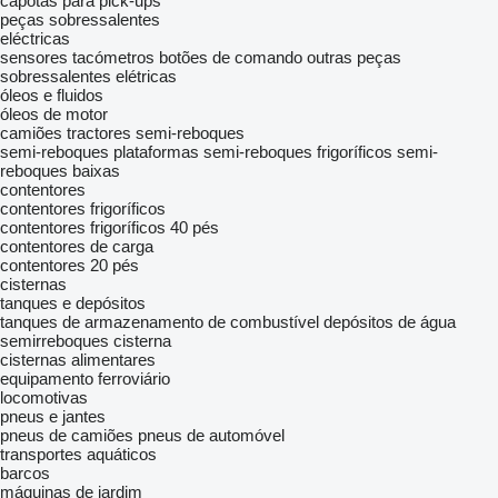
capotas para pick-ups
peças sobressalentes
eléctricas
sensores
tacómetros
botões de comando
outras peças
sobressalentes elétricas
óleos e fluidos
óleos de motor
camiões tractores
semi-reboques
semi-reboques plataformas
semi-reboques frigoríficos
semi-
reboques baixas
contentores
contentores frigoríficos
contentores frigoríficos 40 pés
contentores de carga
contentores 20 pés
cisternas
tanques e depósitos
tanques de armazenamento de combustível
depósitos de água
semirreboques cisterna
cisternas alimentares
equipamento ferroviário
locomotivas
pneus e jantes
pneus de camiões
pneus de automóvel
transportes aquáticos
barcos
máquinas de jardim