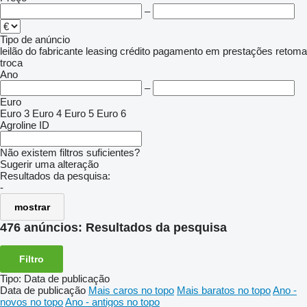
–
Tipo de anúncio
leilão
do fabricante
leasing
crédito
pagamento em prestações
retoma
troca
Ano
–
Euro
Euro 3
Euro 4
Euro 5
Euro 6
Agroline ID
Não existem filtros suficientes?
Sugerir uma alteração
Resultados da pesquisa:
-
mostrar
476 anúncios:
Resultados da pesquisa
Filtro
Tipo
:
Data de publicação
Data de publicação
Mais caros no topo
Mais baratos no topo
Ano -
novos no topo
Ano - antigos no topo