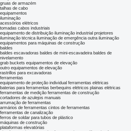
gruas de armazém
talhas de cabo
equipamentos
iluminação
acessórios elétricos
tomadas
cabos industriais
equipamento de distribuição
iluminação industrial
projetores
iluminação técnica
iluminação de emergência
outra iluminação
equipamentos para máquinas de construção
baldes
baldes escavadoras
baldes de mini-escavadeira
baldes de
nivelamento
grab buckets
equipamentos de elevação
outro equipamentos de elevação
rastrillos para excavadoras
ferramentas
equipamento de proteção individual
ferramentas elétricas
baterias para ferramentas
berbequins elétricos
plainas elétricas
ferramentas de medição
ferramentas de construção
cortadores de azulejos manuais
arrumação de ferramentas
armários de ferramentas
cintos de ferramentas
ferramentas de canalização
ferros de soldar para tubos de plástico
máquinas de construção
plataformas elevatórias