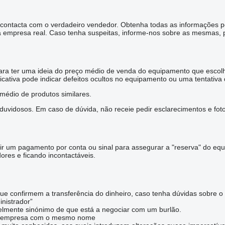
e contacta com o verdadeiro vendedor. Obtenha todas as informações 
 empresa real. Caso tenha suspeitas, informe-nos sobre as mesmas, p
ara ter uma ideia do preço médio de venda do equipamento que escolhe
ficativa pode indicar defeitos ocultos no equipamento ou uma tentativa
édio de produtos similares.
vidosos. Em caso de dúvida, não receie pedir esclarecimentos e foto
r um pagamento por conta ou sinal para assegurar a "reserva" do eq
res e ficando incontactáveis.
 confirmem a transferência do dinheiro, caso tenha dúvidas sobre o
nistrador”
velmente sinónimo de que está a negociar com um burlão.
ma empresa com o mesmo nome