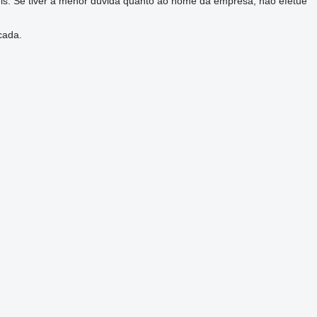
eis. Se tiver a menor dúvida quanto ao nome da empresa, não efetue
cada.