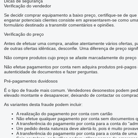
Dicas de segurança
Verificação do vendedor
Se decidir comprar equipamento a baixo preço, certifique-se de qu
enganar potenciais clientes consiste em apresentarem-se como uma
formulário destinado a transmitir comentários e opiniões.
Verificação do preço
Antes de efetuar uma compra, analise atentamente vários ofertas, p
de outras ofertas idênticas, desconfie. Uma diferença de preço signi
Não compre produtos cujo preço se afaste marcadamente do preço m
Não efetue pagamentos por conta nem adquira produtos pré-pagos du
autenticidade de documentos e fazer perguntas.
Pré-pagamentos duvidosos
É o tipo de fraude mais comum. Vendedores desonestos podem pedi
elevado montante e desaparecer, deixando de contactar os comprado
As variantes desta fraude podem incluir:
A realização do pagamento por conta com cartão
Não efetue qualquer pagamento por conta sem documentos que
A transferência do pagamento por conta para a conta do “admi
Um pedido desta natureza deve alertá-lo, pois é muito prova
A transferência do pagamento por conta para a conta de u