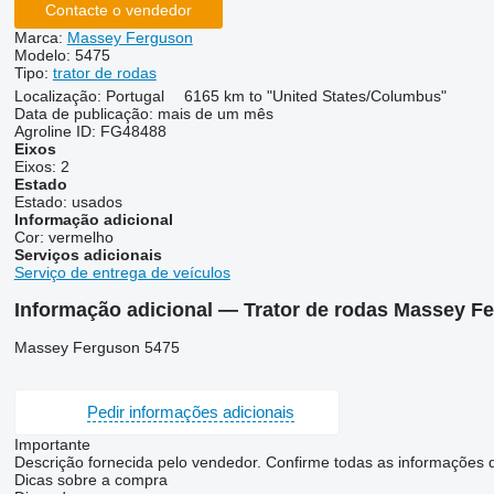
Contacte o vendedor
Marca:
Massey Ferguson
Modelo:
5475
Tipo:
trator de rodas
Localização:
Portugal
6165 km to "United States/Columbus"
Data de publicação:
mais de um mês
Agroline ID:
FG48488
Eixos
Eixos:
2
Estado
Estado:
usados
Informação adicional
Cor:
vermelho
Serviços adicionais
Serviço de entrega de veículos
Informação adicional — Trator de rodas Massey F
Massey Ferguson 5475
Pedir informações adicionais
Importante
Descrição fornecida pelo vendedor. Confirme todas as informações
Dicas sobre a compra