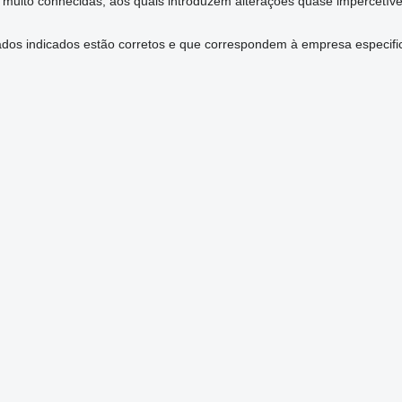
 muito conhecidas, aos quais introduzem alterações quase impercetív
dados indicados estão corretos e que correspondem à empresa especifi