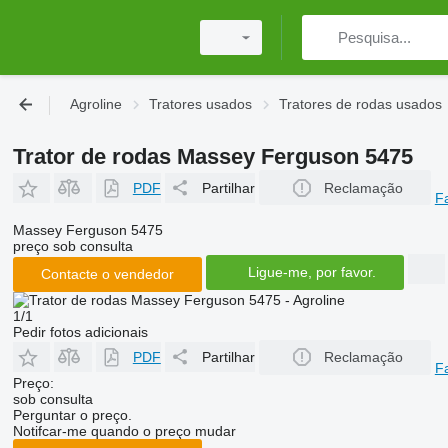
Agroline
Tratores usados
Tratores de rodas usados
Trator de rodas Massey Ferguson 5475
PDF
Partilhar
Reclamação
F
Massey Ferguson 5475
preço sob consulta
Ligue-me, por favor.
Contacte o vendedor
1/1
Pedir fotos adicionais
PDF
Partilhar
Reclamação
F
Preço:
sob consulta
Perguntar o preço.
Notifcar-me quando o preço mudar