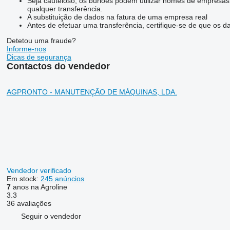
Seja cauteloso, os burlões podem utilizar nomes de empresas
qualquer transferência.
A substituição de dados na fatura de uma empresa real
Antes de efetuar uma transferência, certifique-se de que os 
Detetou uma fraude?
Informe-nos
Dicas de segurança
Contactos do vendedor
AGPRONTO - MANUTENÇÃO DE MÁQUINAS, LDA.
Vendedor verificado
Em stock:
245 anúncios
7
anos na Agroline
3.3
36 avaliações
Seguir o vendedor