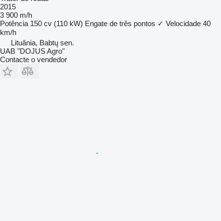
2015
3 900 m/h
Potência
150 cv (110 kW)
Engate de três pontos
✓
Velocidade
40
km/h
Lituânia, Babtų sen.
UAB "DOJUS Agro"
Contacte o vendedor