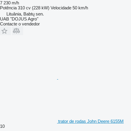
7 230 m/h
Potência
310 cv (228 kW)
Velocidade
50 km/h
Lituânia, Babtų sen.
UAB "DOJUS Agro"
Contacte o vendedor
trator de rodas John Deere 6155M
10