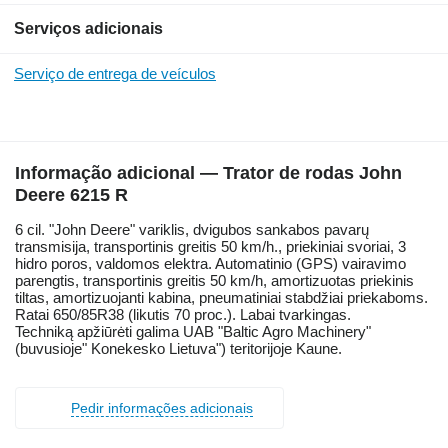
Serviços adicionais
Serviço de entrega de veículos
Informação adicional — Trator de rodas John
Deere 6215 R
6 cil. "John Deere" variklis, dvigubos sankabos pavarų
transmisija, transportinis greitis 50 km/h., priekiniai svoriai, 3
hidro poros, valdomos elektra. Automatinio (GPS) vairavimo
parengtis, transportinis greitis 50 km/h, amortizuotas priekinis
tiltas, amortizuojanti kabina, pneumatiniai stabdžiai priekaboms.
Ratai 650/85R38 (likutis 70 proc.). Labai tvarkingas.
Techniką apžiūrėti galima UAB "Baltic Agro Machinery"
(buvusioje" Konekesko Lietuva") teritorijoje Kaune.
Pedir informações adicionais