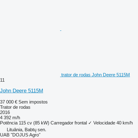
trator de rodas John Deere 5115M
11
John Deere 5115M
37 000 €
Sem impostos
Trator de rodas
2016
4 392 m/h
Potência
115 cv (85 kW)
Carregador frontal
✓
Velocidade
40 km/h
Lituânia, Babtų sen.
UAB "DOJUS Agro"