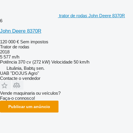
trator de rodas John Deere 8370R
6
John Deere 8370R
120 000 €
Sem impostos
Trator de rodas
2018
5 577 m/h
Potência
370 cv (272 kW)
Velocidade
50 km/h
Lituânia, Babtų sen.
UAB "DOJUS Agro"
Contacte o vendedor
Vende maquinaria ou veículos?
Faça-o connosco!
Publicar um anúncio