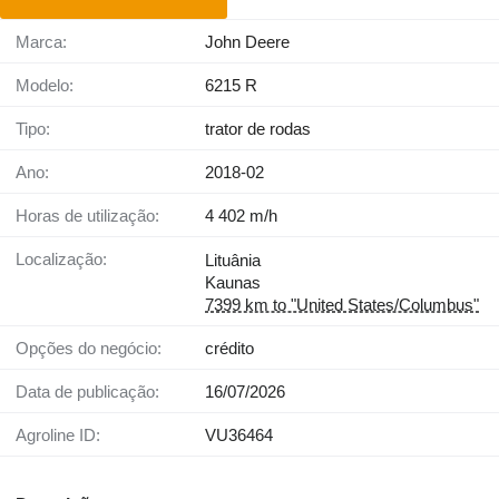
Marca:
John Deere
Modelo:
6215 R
Tipo:
trator de rodas
Ano:
2018-02
Horas de utilização:
4 402 m/h
Localização:
Lituânia
Kaunas
7399 km to "United States/Columbus"
Opções do negócio:
crédito
Data de publicação:
16/07/2026
Agroline ID:
VU36464