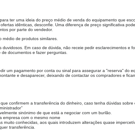
, para ter uma ideia do preço médio de venda do equipamento que esco
ofertas idênticas, desconfie. Uma diferença de preço significativa pode
ntos por parte do vendedor.
 médio de produtos similares.
duvidosos. Em caso de dúvida, não receie pedir esclarecimentos e fo
e de documentos e fazer perguntas.
ir um pagamento por conta ou sinal para assegurar a "reserva" do e
ontante e desaparecer, deixando de contactar os compradores e fica
ue confirmem a transferência do dinheiro, caso tenha dúvidas sobre 
ministrador”
avelmente sinónimo de que está a negociar com um burlão.
 uma empresa com o mesmo nome
s muito conhecidas, aos quais introduzem alterações quase impercetíve
uer transferência.