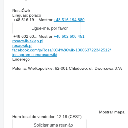
RosaĆwik
Línguas:
polaco
+48 516 19...
Mostrar
+48 516 194 880
Ligue-me, por favor.
+48 602 60...
Mostrar
+48 602 606 451
rosacwik-sklep.pl
rosacwik.pl
facebook.com/p/Rosa%C4%86wik-100063722342512/
instagram.com/rosacwik/
Endereço
Polónia, Wielkopolskie, 62-001 Chludowo, ul. Dworcowa 37A
Mostrar mapa
Hora local do vendedor: 12:18 (CEST)
Solicitar uma reunião