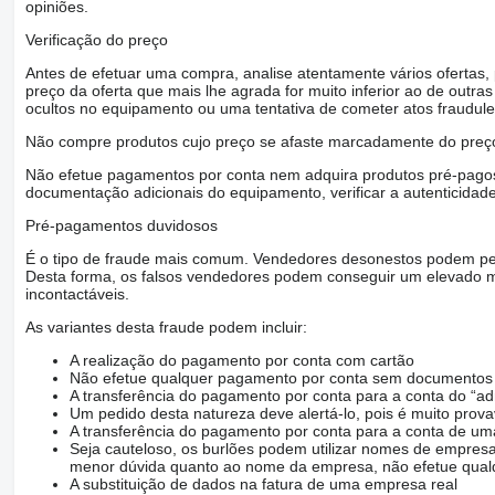
opiniões.
Verificação do preço
Antes de efetuar uma compra, analise atentamente vários ofertas
preço da oferta que mais lhe agrada for muito inferior ao de outras 
ocultos no equipamento ou uma tentativa de cometer atos fraudule
Não compre produtos cujo preço se afaste marcadamente do preço
Não efetue pagamentos por conta nem adquira produtos pré-pagos 
documentação adicionais do equipamento, verificar a autenticidad
Pré-pagamentos duvidosos
É o tipo de fraude mais comum. Vendedores desonestos podem ped
Desta forma, os falsos vendedores podem conseguir um elevado m
incontactáveis.
As variantes desta fraude podem incluir:
A realização do pagamento por conta com cartão
Não efetue qualquer pagamento por conta sem documentos q
A transferência do pagamento por conta para a conta do “ad
Um pedido desta natureza deve alertá-lo, pois é muito prov
A transferência do pagamento por conta para a conta de
Seja cauteloso, os burlões podem utilizar nomes de empresa
menor dúvida quanto ao nome da empresa, não efetue qualq
A substituição de dados na fatura de uma empresa real