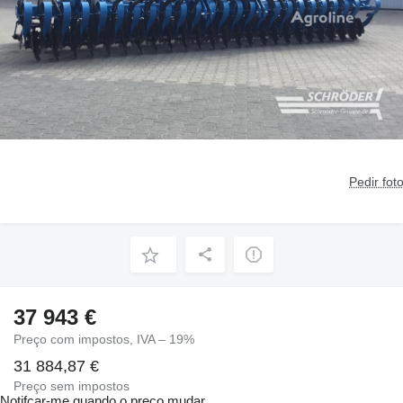
Pedir fot
37 943 €
Preço com impostos, IVA – 19%
31 884,87 €
Preço sem impostos
Notifcar-me quando o preço mudar