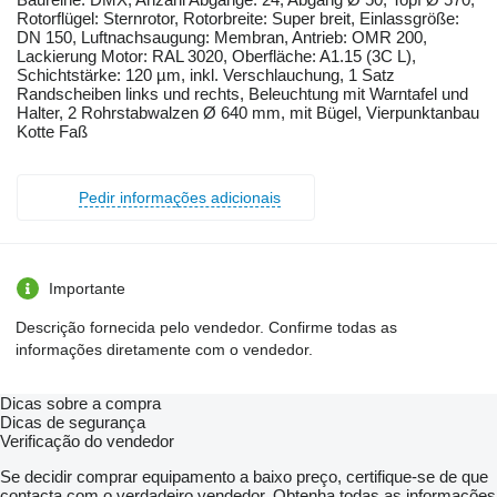
Rotorflügel: Sternrotor, Rotorbreite: Super breit, Einlassgröße:
DN 150, Luftnachsaugung: Membran, Antrieb: OMR 200,
Lackierung Motor: RAL 3020, Oberfläche: A1.15 (3C L),
Schichtstärke: 120 µm, inkl. Verschlauchung, 1 Satz
Randscheiben links und rechts, Beleuchtung mit Warntafel und
Halter, 2 Rohrstabwalzen Ø 640 mm, mit Bügel, Vierpunktanbau
Kotte Faß
Pedir informações adicionais
Importante
Descrição fornecida pelo vendedor. Confirme todas as
informações diretamente com o vendedor.
Dicas sobre a compra
Dicas de segurança
Verificação do vendedor
Se decidir comprar equipamento a baixo preço, certifique-se de que
contacta com o verdadeiro vendedor. Obtenha todas as informações