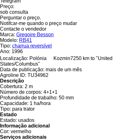
Telegram
Preço:
sob consulta
Perguntar o preço.
Notifcar-me quando o preço mudar
Contacte o vendedor
Marca:
Gregoire Besson
Modelo:
RB41
Tipo:
charrua reversível
Ano:
1996
Localização:
Polónia
Kozmin
7250 km to "United
States/Columbus"
Data de publicação:
mais de um mês
Agroline ID:
TU34962
Descrição
Cobertura:
2 m
Número de corpos:
4+1+1
Profundidade de trabalho:
50 mm
Capacidade:
1 ha/hora
Tipo:
para trator
Estado
Estado:
usados
Informação adicional
Cor:
vermelho
Serviços adicionais