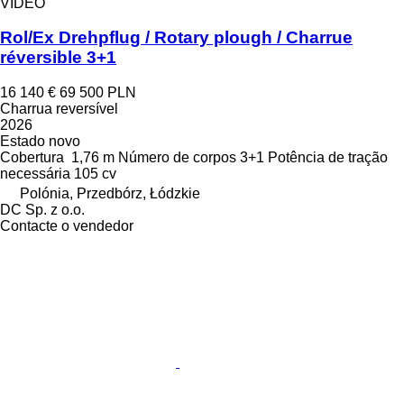
VÍDEO
Rol/Ex Drehpflug / Rotary plough / Charrue
réversible 3+1
16 140 €
69 500 PLN
Charrua reversível
2026
Estado
novo
Cobertura
1,76 m
Número de corpos
3+1
Potência de tração
necessária
105 cv
Polónia, Przedbórz, Łódzkie
DC Sp. z o.o.
Contacte o vendedor