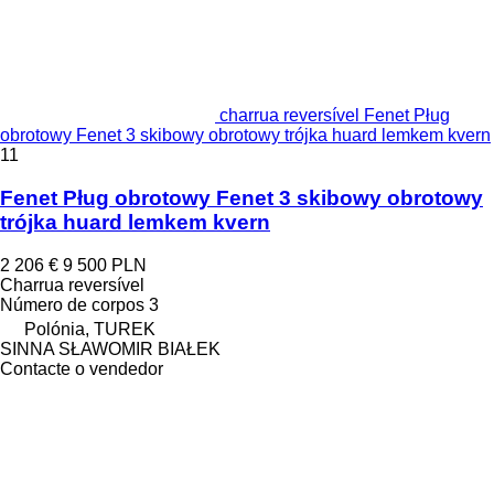
charrua reversível Fenet Pług
obrotowy Fenet 3 skibowy obrotowy trójka huard lemkem kvern
11
Fenet Pług obrotowy Fenet 3 skibowy obrotowy
trójka huard lemkem kvern
2 206 €
9 500 PLN
Charrua reversível
Número de corpos
3
Polónia, TUREK
SINNA SŁAWOMIR BIAŁEK
Contacte o vendedor