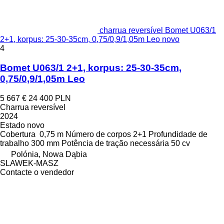
charrua reversível Bomet U063/1
2+1, korpus: 25-30-35cm, 0,75/0,9/1,05m Leo novo
4
Bomet U063/1 2+1, korpus: 25-30-35cm,
0,75/0,9/1,05m Leo
5 667 €
24 400 PLN
Charrua reversível
2024
Estado
novo
Cobertura
0,75 m
Número de corpos
2+1
Profundidade de
trabalho
300 mm
Potência de tração necessária
50 cv
Polónia, Nowa Dąbia
SLAWEK-MASZ
Contacte o vendedor