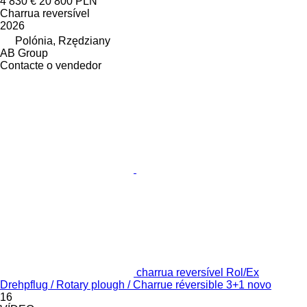
4 830 €
20 800 PLN
Charrua reversível
2026
Polónia, Rzędziany
AB Group
Contacte o vendedor
charrua reversível Rol/Ex
Drehpflug / Rotary plough / Charrue réversible 3+1 novo
16