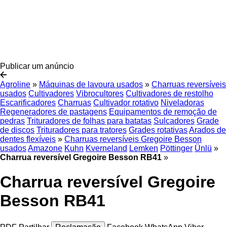
Publicar um anúncio
Agroline
»
Máquinas de lavoura usados
»
Charruas reversíveis
usados
Cultivadores
Vibrocultores
Cultivadores de restolho
Escarificadores
Charruas
Cultivador rotativo
Niveladoras
Regeneradores de pastagens
Equipamentos de remoção de
pedras
Trituradores de folhas para batatas
Sulcadores
Grade
de discos
Trituradores para tratores
Grades rotativas
Arados de
dentes flexíveis
»
Charruas reversíveis Gregoire Besson
usados
Amazone
Kuhn
Kverneland
Lemken
Pöttinger
Ünlü
»
Charrua reversível Gregoire Besson RB41
»
Charrua reversível Gregoire
Besson RB41