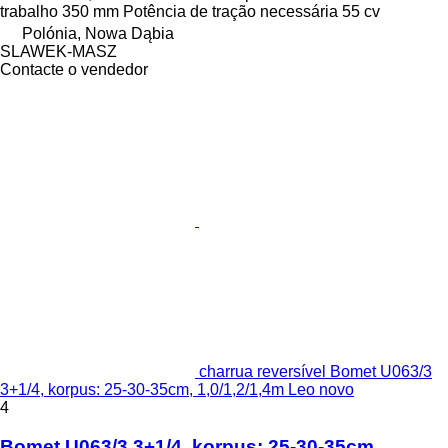
trabalho
350 mm
Potência de tração necessária
55 cv
Polónia, Nowa Dąbia
SLAWEK-MASZ
Contacte o vendedor
charrua reversível Bomet U063/3
3+1/4, korpus: 25-30-35cm, 1,0/1,2/1,4m Leo novo
4
Bomet U063/3 3+1/4, korpus: 25-30-35cm,