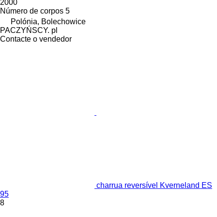
2000
Número de corpos
5
Polónia, Bolechowice
PACZYŃSCY. pl
Contacte o vendedor
charrua reversível Kverneland ES
95
8