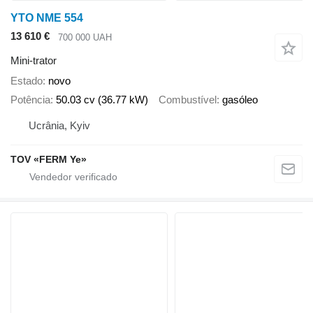
YTO NME 554
13 610 €
700 000 UAH
Mini-trator
Estado
novo
Potência
50.03 cv (36.77 kW)
Combustível
gasóleo
Ucrânia, Kyiv
TOV «FERM Ye»