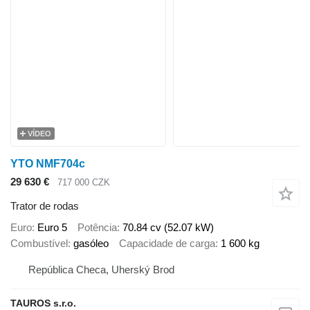
VÍDEO
YTO NMF704c
29 630 €
717 000 CZK
Trator de rodas
Euro
Euro 5
Potência
70.84 cv (52.07 kW)
Combustível
gasóleo
Capacidade de carga
1 600 kg
República Checa, Uherský Brod
TAUROS s.r.o.