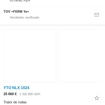
Ucrânia, Kyiv
TOV «FERM Ye»
YTO NLX 1024
25 660 €
1 320 000 UAH
Trator de rodas