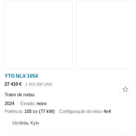
YTO NLX 1054
27 410 €
1 410 000 UAH
Trator de rodas
2024
Estado
novo
Potência
105 cv (77 kW)
Configuração do eixo
4x4
Ucrânia, Kyiv