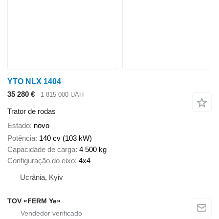
YTO NLX 1404
35 280 €
1 815 000 UAH
Trator de rodas
Estado
novo
Potência
140 cv (103 kW)
Capacidade de carga
4 500 kg
Configuração do eixo
4x4
Ucrânia, Kyiv
TOV «FERM Ye»