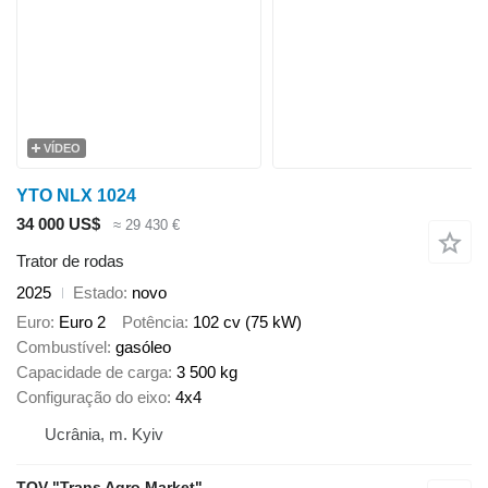
VÍDEO
YTO NLX 1024
34 000 US$
≈ 29 430 €
Trator de rodas
2025
Estado
novo
Euro
Euro 2
Potência
102 cv (75 kW)
Combustível
gasóleo
Capacidade de carga
3 500 kg
Configuração do eixo
4x4
Ucrânia, m. Kyiv
TOV "Trans Agro Market"