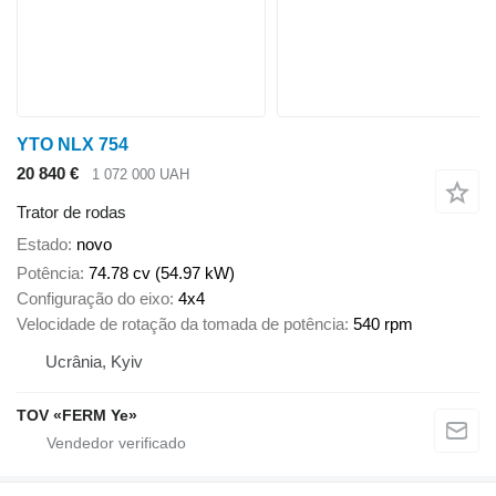
YTO NLX 754
20 840 €
1 072 000 UAH
Trator de rodas
Estado
novo
Potência
74.78 cv (54.97 kW)
Configuração do eixo
4x4
Velocidade de rotação da tomada de potência
540 rpm
Ucrânia, Kyiv
TOV «FERM Ye»