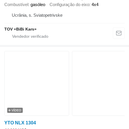
Combustível
gasóleo
Configuração do eixo
4x4
Ucrânia, s. Sviatopetrivske
TOV «BiBi Kars»
VÍDEO
YTO NLX 1304