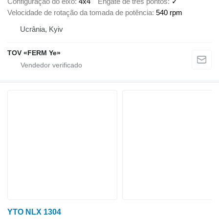
Configuração do eixo
4x4
Engate de três pontos
✓
Velocidade de rotação da tomada de potência
540 rpm
Ucrânia, Kyiv
TOV «FERM Ye»
YTO NLX 1304