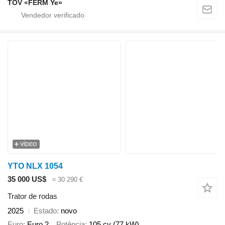
TOV «FERM Ye»
VÍDEO
YTO NLX 1054
35 000 US$
≈ 30 290 €
Trator de rodas
2025
Estado
novo
Euro
Euro 2
Potência
105 cv (77 kW)