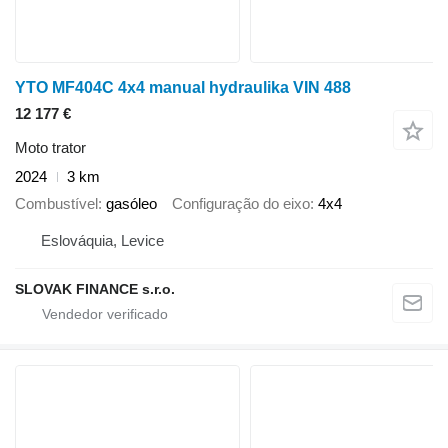
YTO MF404C 4x4 manual hydraulika VIN 488
12 177 €
Moto trator
2024
3 km
Combustível
gasóleo
Configuração do eixo
4x4
Eslováquia, Levice
SLOVAK FINANCE s.r.o.