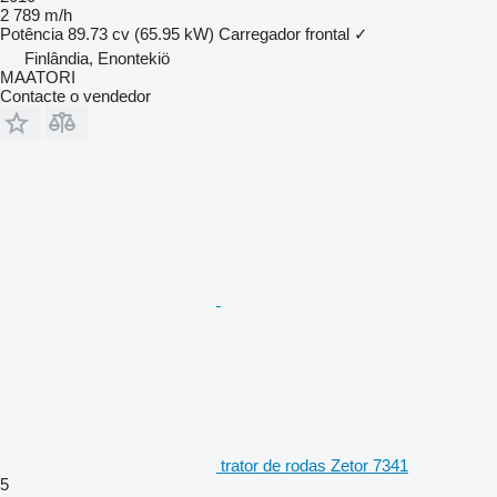
2 789 m/h
Potência
89.73 cv (65.95 kW)
Carregador frontal
✓
Finlândia, Enontekiö
MAATORI
Contacte o vendedor
trator de rodas Zetor 7341
5