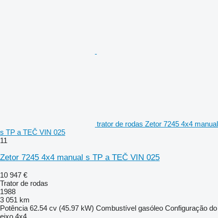
trator de rodas Zetor 7245 4x4 manual
s TP a TEČ VIN 025
11
Zetor 7245 4x4 manual s TP a TEČ VIN 025
10 947 €
Trator de rodas
1988
3 051 km
Potência
62.54 cv (45.97 kW)
Combustível
gasóleo
Configuração do
eixo
4x4