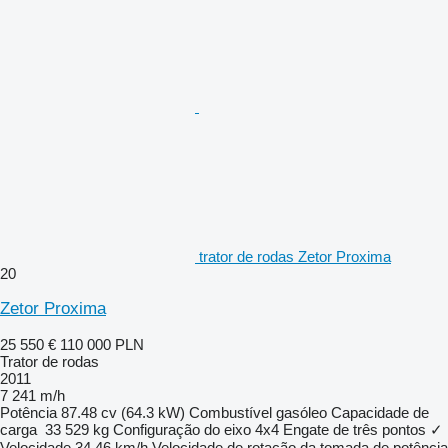
trator de rodas Zetor Proxima
20
Zetor Proxima
25 550 €
110 000 PLN
Trator de rodas
2011
7 241 m/h
Potência
87.48 cv (64.3 kW)
Combustível
gasóleo
Capacidade de
carga
33 529 kg
Configuração do eixo
4x4
Engate de três pontos
✓
Velocidade
34,46 km/h
Velocidade de rotação da tomada de potência