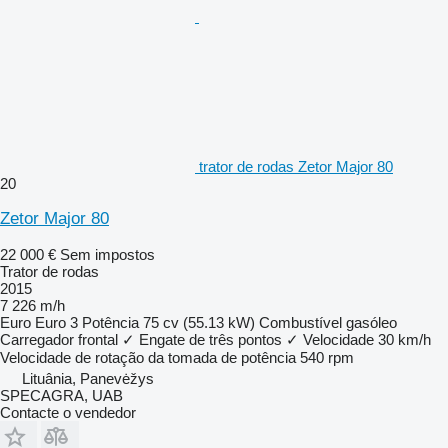
trator de rodas Zetor Major 80
20
Zetor Major 80
22 000 €
Sem impostos
Trator de rodas
2015
7 226 m/h
Euro
Euro 3
Potência
75 cv (55.13 kW)
Combustível
gasóleo
Carregador frontal
✓
Engate de três pontos
✓
Velocidade
30 km/h
Velocidade de rotação da tomada de potência
540 rpm
Lituânia, Panevėžys
SPECAGRA, UAB
Contacte o vendedor