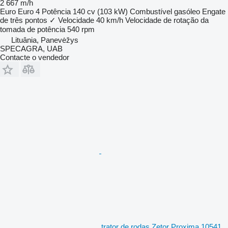
2 667 m/h
Euro
Euro 4
Potência
140 cv (103 kW)
Combustível
gasóleo
Engate
de três pontos
✓
Velocidade
40 km/h
Velocidade de rotação da
tomada de potência
540 rpm
Lituânia, Panevėžys
SPECAGRA, UAB
Contacte o vendedor
trator de rodas Zetor Proxima 10541