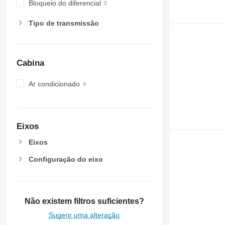
Bloqueio do diferencial
7710
7720
Tipo de transmissão
7730
7800
7810
Cabina
7820
7830
Ar condicionado
7920
7930
8100
8200
Eixos
8220
Eixos
8230
Configuração do eixo
8260 R
8270 R
8285 R
8295
Não existem filtros suficientes?
8300
Sugerir uma alteração
8310