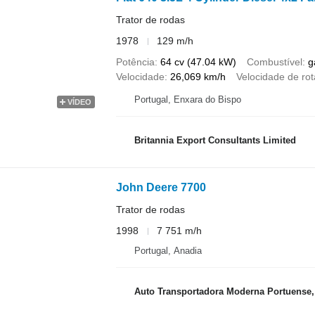
Trator de rodas
1978
129 m/h
Potência
64 cv (47.04 kW)
Combustível
g
Velocidade
26,069 km/h
Velocidade de ro
Portugal, Enxara do Bispo
VÍDEO
Britannia Export Consultants Limited
John Deere 7700
Trator de rodas
1998
7 751 m/h
Portugal, Anadia
Auto Transportadora Moderna Portuense,