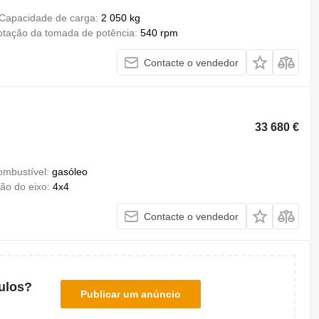
Capacidade de carga
2 050 kg
otação da tomada de potência
540 rpm
Contacte o vendedor
33 680 €
ombustível
gasóleo
ão do eixo
4x4
Contacte o vendedor
ulos?
Publicar um anúncio