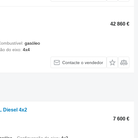
42 860 €
ombustível
gasóleo
ão do eixo
4x4
Contacte o vendedor
L Diesel 4x2
7 600 €