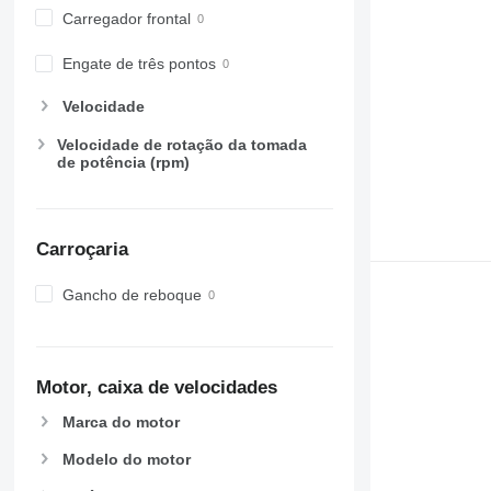
Carregador frontal
6215
7719
6220
7720
Engate de três pontos
6230
7722
6250
7724
Velocidade
6300
7726
Velocidade de rotação da tomada
6310
8220
de potência (rpm)
6320
8240
6330
8250
6410
8650
Carroçaria
6430 Premium
8660
6510
8670
Gancho de reboque
6520
8690
6530
8727
6600
8732
Motor, caixa de velocidades
6610
8737
6620
8740
Marca do motor
6630
Modelo do motor
6800