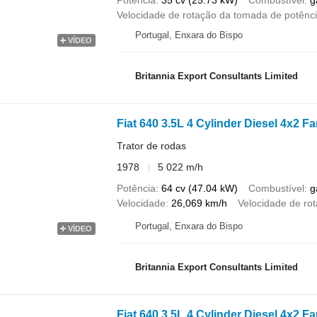
Potência
35 cv (25.73 kW)
Combustível
g
Velocidade de rotação da tomada de potênc
Portugal, Enxara do Bispo
VÍDEO
Britannia Export Consultants Limited
Fiat 640 3.5L 4 Cylinder Diesel 4x2 F
Trator de rodas
1978
5 022 m/h
Potência
64 cv (47.04 kW)
Combustível
g
Velocidade
26,069 km/h
Velocidade de ro
Portugal, Enxara do Bispo
VÍDEO
Britannia Export Consultants Limited
Fiat 640 3.5L 4 Cylinder Diesel 4x2 F