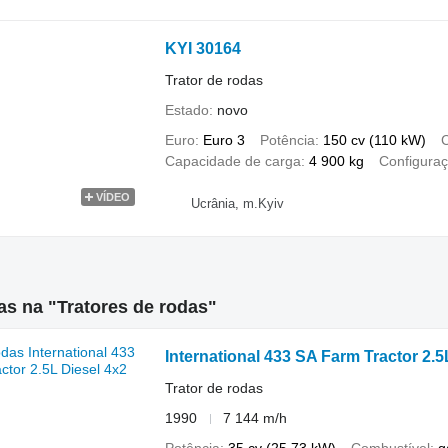
KYI 30164
Trator de rodas
Estado
novo
Euro
Euro 3
Potência
150 cv (110 kW)
C
Capacidade de carga
4 900 kg
Configuraç
VÍDEO
Ucrânia, m.Kyiv
s na "Tratores de rodas"
International 433 SA Farm Tractor 2.5
Trator de rodas
1990
7 144 m/h