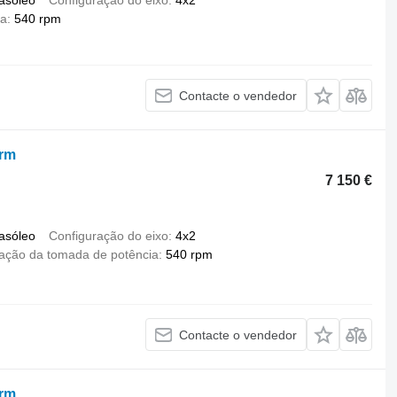
asóleo
Configuração do eixo
4x2
ia
540 rpm
Contacte o vendedor
arm
7 150 €
asóleo
Configuração do eixo
4x2
tação da tomada de potência
540 rpm
Contacte o vendedor
arm