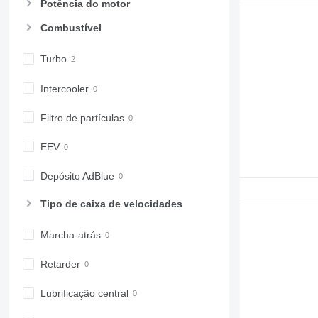
6810
Potência do motor
6820
Combustível
6830
6900
Turbo
6910
6920
Intercooler
6930
Filtro de partículas
7200
7215 R
EEV
7230 R
7250
Depósito AdBlue
7260 R
Tipo de caixa de velocidades
7270 R
7280 R
Marcha-atrás
7290 R
7310 R
Retarder
7430
7600
Lubrificação central
7700