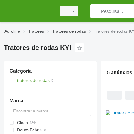
Agroline
Tratores
Tratores de rodas
Tratores de rodas KY
Tratores de rodas KYI
Categoria
5 anúncios
tratores de rodas
Marca
Claas
TTR
584
2505
CK
310
MT
CFG
Deutz-Fahr
704
500
Ares
770
D-series