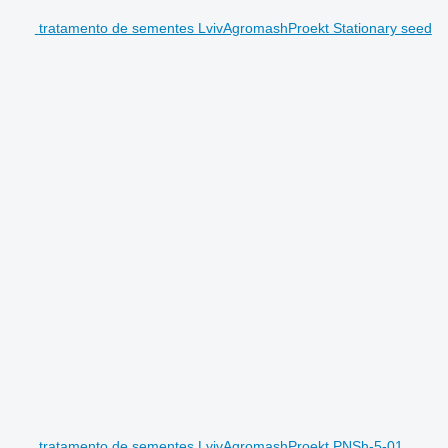
tratamento de sementes LvivAgromashProekt Stationary seed
tratamento de sementes LvivAgromashProekt PNSh-5-01