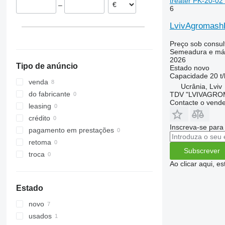
treater PK-20-02
–
6
LvivAgromashP
Preço sob consul
Semeadura e máq
2026
Tipo de anúncio
Estado
novo
Capacidade
20 t/
venda
Ucrânia, Lviv
do fabricante
TDV "LVIVAGR
Contacte o vend
leasing
crédito
Inscreva-se para
pagamento em prestações
retoma
Subscrever
troca
Ao clicar aqui, e
Estado
novo
usados