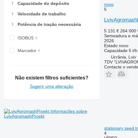
Capacidade do depósito
novo
5
Velocidade de trabalho
LvivAgromash
Potência de tração necessária
5 131 €
264 000
Semeadura e máq
ISOBUS
2026
Estado
novo
Capacidade
5 t/h
Marcador
Ucrânia, Lviv
TDV "LVIVAGR
Contacte o vend
Não existem filtros suficientes?
Sugerir uma alteração
Informações sobre
LvivAgromashProekt
stationary seed 
4
VÍDEO