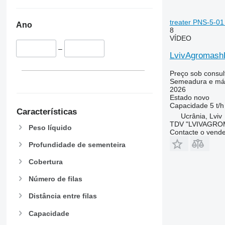
treater PNS-5-01
Ano
8
VÍDEO
–
LvivAgromashP
Preço sob consul
Semeadura e máq
2026
Estado
novo
Capacidade
5 t/h
Características
Ucrânia, Lviv
TDV "LVIVAGR
Peso líquido
Contacte o vend
Profundidade de sementeira
Cobertura
Número de filas
Distância entre filas
Capacidade