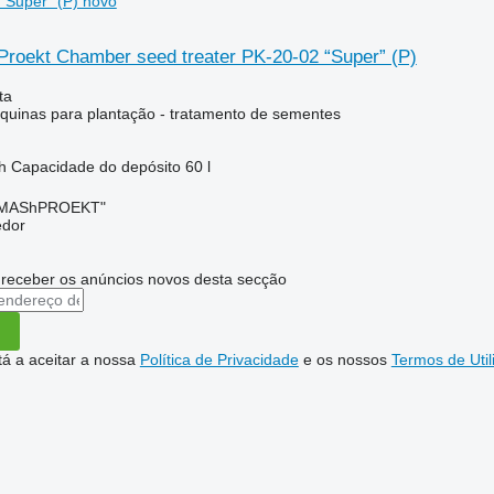
 “Super” (P) novo
roekt Chamber seed treater PK-20-02 “Super” (P)
ta
uinas para plantação - tratamento de sementes
h
Capacidade do depósito
60 l
OMAShPROEKT"
edor
 receber os anúncios novos desta secção
stá a aceitar a nossa
Política de Privacidade
e os nossos
Termos de Util