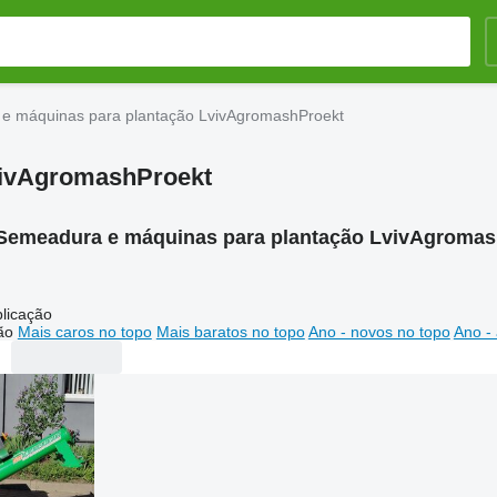
e máquinas para plantação LvivAgromashProekt
vivAgromashProekt
Semeadura e máquinas para plantação LvivAgromas
licação
ão
Mais caros no topo
Mais baratos no topo
Ano - novos no topo
Ano - 