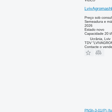
LvivAgromashP
Preço sob consul
Semeadura e máq
2026
Estado
novo
Capacidade
20 t/
Ucrânia, Lviv
TDV "LVIVAGR
Contacte o vend
PNSh-3-01(P) (fo