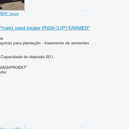
MER” novo
roekt seed treater PNSh-3 (P)“FARMER”
ta
uinas para plantação - tratamento de sementes
Capacidade do depósito
60 l
OMAShPROEKT"
edor