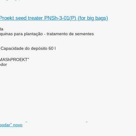
roekt seed treater PNSh-3-01(P) (for big bags)
ta
uinas para plantação - tratamento de sementes
Capacidade do depósito
60 l
OMAShPROEKT"
edor
podar” novo