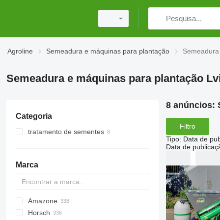
Agroline
Semeadura e máquinas para plantação
Semeadura 
Semeadura e máquinas para plantação L
8 anúncios:
Categoria
Filtro
tratamento de sementes
Tipo
:
Data de pub
Data de publicaç
Marca
Amazone
DA
ATO30
Horsch
Monopill
SN300
AD
Double
Green Plains
Aeromat
Swifter
S-series
5710
8
Falcon
SZF
Multicorn
Manta
R-series
CPH
MATRIX
VL
DK
DSX