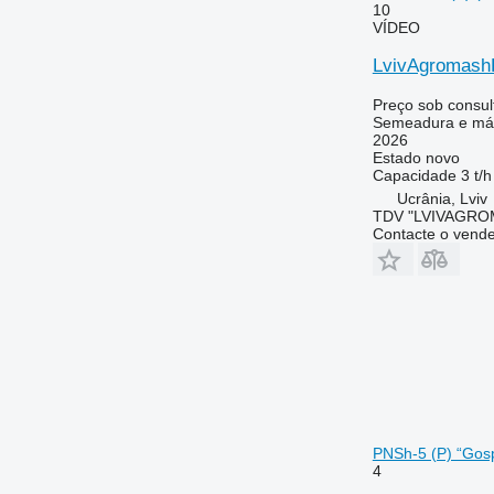
10
VÍDEO
LvivAgromashP
Preço sob consul
Semeadura e máq
2026
Estado
novo
Capacidade
3 t/h
Ucrânia, Lviv
TDV "LVIVAGR
Contacte o vend
PNSh-5 (P) “Gos
4