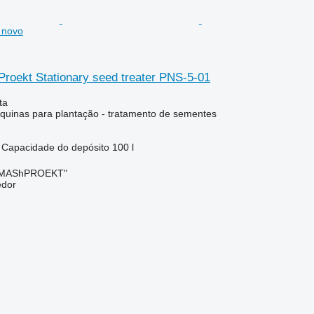
 novo
roekt Stationary seed treater PNS-5-01
ta
uinas para plantação - tratamento de sementes
Capacidade do depósito
100 l
OMAShPROEKT"
edor