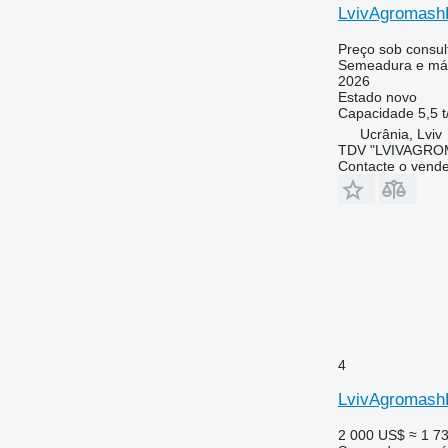
LvivAgromashP
Preço sob consul
Semeadura e máq
2026
Estado
novo
Capacidade
5,5 t
Ucrânia, Lviv
TDV "LVIVAGR
Contacte o vend
4
LvivAgromashP
2 000 US$
≈ 1 7