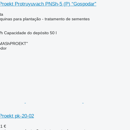
roekt Protruyuvach PNSh-5 (P) “Gospodar”
ta
uinas para plantação - tratamento de sementes
/h
Capacidade do depósito
50 l
OMAShPROEKT"
edor
roekt pk-20-02
31 €