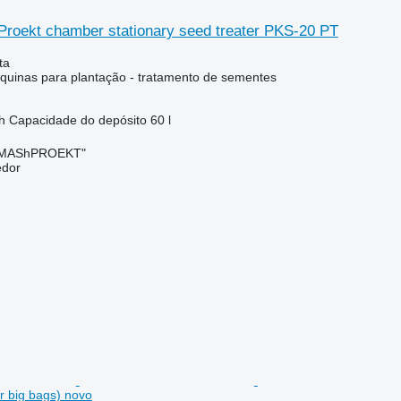
roekt chamber stationary seed treater PKS-20 PT
ta
uinas para plantação - tratamento de sementes
h
Capacidade do depósito
60 l
OMAShPROEKT"
edor
r big bags) novo