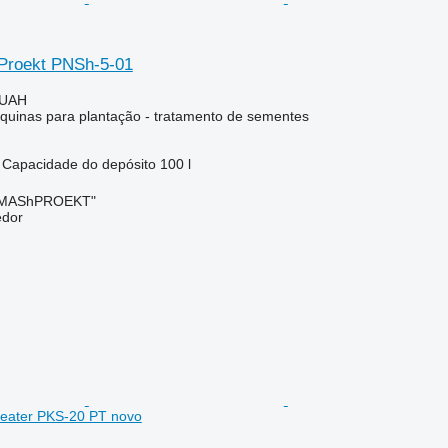
Proekt PNSh-5-01
 UAH
uinas para plantação - tratamento de sementes
Capacidade do depósito
100 l
OMAShPROEKT"
edor
treater PKS-20 PT novo