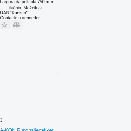
Largura da película
750 mm
Lituânia, Mažeikiai
UAB “Kunista”
Contacte o vendedor
3
A-KON Rundballepakker