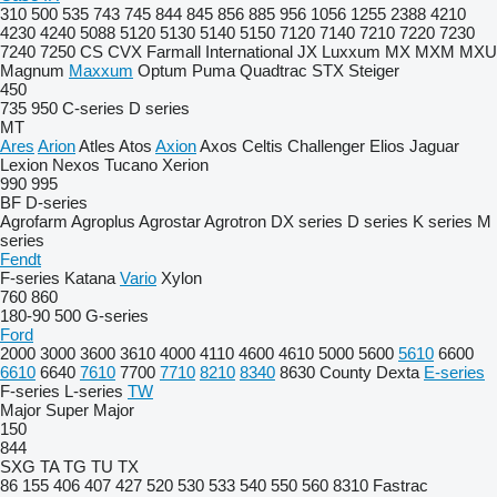
310
500
535
743
745
844
845
856
885
956
1056
1255
2388
4210
4230
4240
5088
5120
5130
5140
5150
7120
7140
7210
7220
7230
7240
7250
CS
CVX
Farmall
International
JX
Luxxum
MX
MXM
MXU
Magnum
Maxxum
Optum
Puma
Quadtrac
STX
Steiger
450
735
950
C-series
D series
MT
Ares
Arion
Atles
Atos
Axion
Axos
Celtis
Challenger
Elios
Jaguar
Lexion
Nexos
Tucano
Xerion
990
995
BF
D-series
Agrofarm
Agroplus
Agrostar
Agrotron
DX series
D series
K series
M
series
Fendt
F-series
Katana
Vario
Xylon
760
860
180-90
500
G-series
Ford
2000
3000
3600
3610
4000
4110
4600
4610
5000
5600
5610
6600
6610
6640
7610
7700
7710
8210
8340
8630
County
Dexta
E-series
F-series
L-series
TW
Major
Super Major
150
844
SXG
TA
TG
TU
TX
86
155
406
407
427
520
530
533
540
550
560
8310
Fastrac