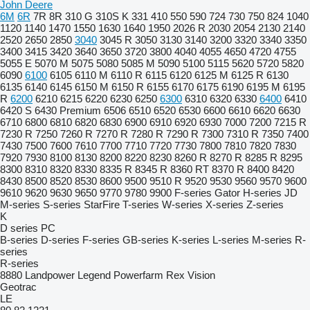
John Deere
6M
6R
7R
8R
310 G
310S K
331
410
550
590
724
730
750
824
1040
1120
1140
1470
1550
1630
1640
1950
2026 R
2030
2054
2130
2140
2520
2650
2850
3040
3045 R
3050
3130
3140
3200
3320
3340
3350
3400
3415
3420
3640
3650
3720
3800
4040
4055
4650
4720
4755
5055 E
5070 M
5075
5080
5085 M
5090
5100
5115
5620
5720
5820
6090
6100
6105
6110 M
6110 R
6115
6120
6125 M
6125 R
6130
6135
6140
6145
6150 M
6150 R
6155
6170
6175
6190
6195 M
6195
R
6200
6210
6215
6220
6230
6250
6300
6310
6320
6330
6400
6410
6420 S
6430 Premium
6506
6510
6520
6530
6600
6610
6620
6630
6710
6800
6810
6820
6830
6900
6910
6920
6930
7000
7200
7215 R
7230 R
7250
7260 R
7270 R
7280 R
7290 R
7300
7310 R
7350
7400
7430
7500
7600
7610
7700
7710
7720
7730
7800
7810
7820
7830
7920
7930
8100
8130
8200
8220
8230
8260 R
8270 R
8285 R
8295
8300
8310
8320
8330
8335 R
8345 R
8360 RT
8370 R
8400
8420
8430
8500
8520
8530
8600
9500
9510 R
9520
9530
9560
9570
9600
9610
9620
9630
9650
9770
9780
9900
F-series
Gator
H-series
JD
M-series
S-series
StarFire
T-series
W-series
X-series
Z-series
K
D series
PC
B-series
D-series
F-series
GB-series
K-series
L-series
M-series
R-
series
R-series
8880
Landpower
Legend
Powerfarm
Rex
Vision
Geotrac
LE