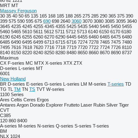
80
82
1221
MRT
MT
Massey Ferguson
30
35
40
50
65
135
165
168
185
188
265
275
285
290
365
375
390
399
575
590
595
675
690
698
2640
3060
3070
3080
3085
3095
3640
3645
4235
4245
4255
4345
4355
5425
5435
5440
5445
5450
5455
5460
5465
5610
5611
5612
5711
5712
5713
6140
6150
6170
6180
6190
6245
6255
6260
6270
6290
6445
6455
6460
6465
6475
6480
6485
6490
6495
6499
6713
6715
6716
7274
7278
7465
7475
7480
7495
7616
7618
7620
7716
7718
7719
7720
7722
7724
7726
8110
8140
8150
8220
8240
8250
8280
8480
8650
8660
8670
8690
8737
Maximus
CX
F-series
MC
MTX
X-series
XTX
ZTX
D-series
L-series
MT
6001
New Holland
BR
D-series
E-series
G-series
L-series
LM
M-series
T-series
TD
TG
TL
TM
TN
TS
TVT
W-series
1100 Series
Ares
Celtis
Ceres
Ergos
Antares
Argon
Dorado
Explorer
Frutteto
Laser
Rubin
Silver
Tiger
CVT
C385
120
860
8400
A-series
M-series
N-series
Q-series
S-series
T-series
BM
NLX 1024