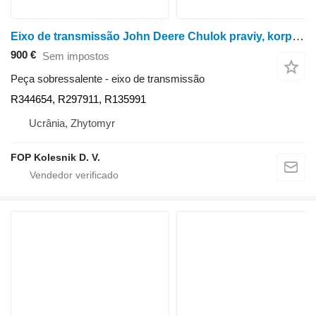
Eixo de transmissão John Deere Chulok praviy, korpus mosta R344654 para trator de rodas John Deere 8100, 8200, 8300, 8400, 8110, 8210, 8310, 8410, 8120, 8220, 8320, 8420, 8520, 8130, 8230, 8330, 8430
900 €
Sem impostos
Peça sobressalente - eixo de transmissão
R344654, R297911, R135991
Ucrânia, Zhytomyr
FOP Kolesnik D. V.