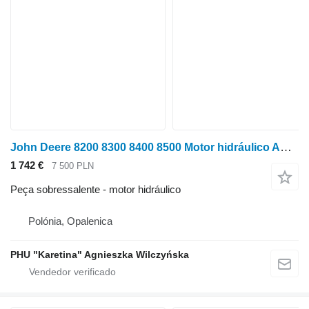
John Deere 8200 8300 8400 8500 Motor hidráulico AXE83863 para trator de rodas John Deere 8200 8300 8400 8500
1 742 €
7 500 PLN
Peça sobressalente - motor hidráulico
Polónia, Opalenica
PHU "Karetina" Agnieszka Wilczyńska