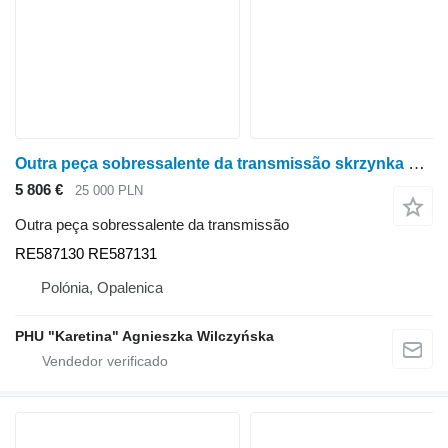
Outra peça sobressalente da transmissão skrzynka obudowa osi RE587130 para trator de rodas John Deere 8245R 8270R 8295R 8320R 8335R 8345R 8370R 8400R
5 806 €
25 000 PLN
Outra peça sobressalente da transmissão
RE587130 RE587131
Polónia, Opalenica
PHU "Karetina" Agnieszka Wilczyńska