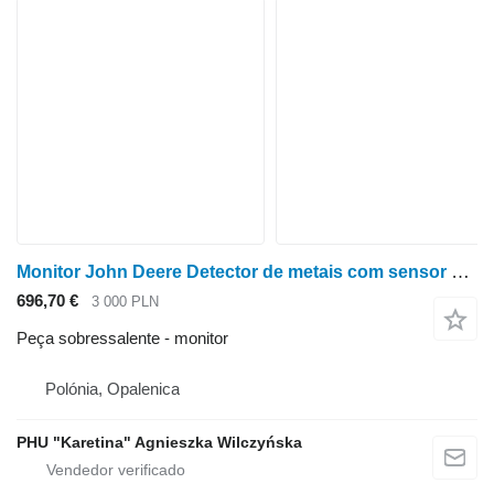
Monitor John Deere Detector de metais com sensor 8100 8200 8300 8400 8500 8600 para trator de rodas John Deere 8100 8200
696,70 €
3 000 PLN
Peça sobressalente - monitor
Polónia, Opalenica
PHU "Karetina" Agnieszka Wilczyńska