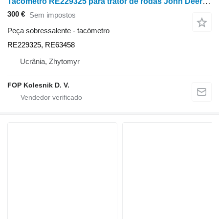
Tacómetro RE229325 para trator de rodas John Deere 8100, 8200, 8300, 8400, 8110, 8210, 8310, 8410, 8120, 8220, 8320, 8420, 8520
300 €
Sem impostos
Peça sobressalente - tacómetro
RE229325, RE63458
Ucrânia, Zhytomyr
FOP Kolesnik D. V.