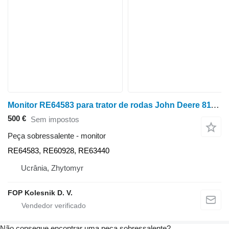
Monitor RE64583 para trator de rodas John Deere 8110 8100 8100T 8200 8210 8200T 8120 8110T 9620 9120 9200 9100 9320 9220 9300 8520 9520 9420 9400 8300 8320 8310T 8300T 8310 8220 8210T 8400T 8400 8410 8410T 8420
500 €
Sem impostos
Peça sobressalente - monitor
RE64583, RE60928, RE63440
Ucrânia, Zhytomyr
FOP Kolesnik D. V.
Não consegue encontrar uma peça sobressalente?