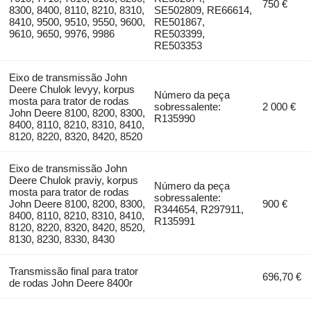
750 €
8300, 8400, 8110, 8210, 8310,
SE502809, RE66614,
8410, 9500, 9510, 9550, 9600,
RE501867,
9610, 9650, 9976, 9986
RE503399,
RE503353
Eixo de transmissão John
Deere Chulok levyy, korpus
Número da peça
mosta para trator de rodas
sobressalente:
2 000 €
John Deere 8100, 8200, 8300,
R135990
8400, 8110, 8210, 8310, 8410,
8120, 8220, 8320, 8420, 8520
Eixo de transmissão John
Deere Chulok praviy, korpus
Número da peça
mosta para trator de rodas
sobressalente:
John Deere 8100, 8200, 8300,
900 €
R344654, R297911,
8400, 8110, 8210, 8310, 8410,
R135991
8120, 8220, 8320, 8420, 8520,
8130, 8230, 8330, 8430
Transmissão final para trator
696,70 €
de rodas John Deere 8400r