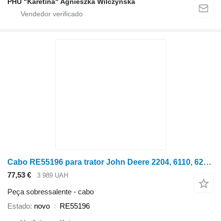
PHU "Karetina" Agnieszka Wilczyńska
Cabo RE55196 para trator John Deere 2204, 6110, 6200, 6210, 6300, 6310, 6310L, 6400, 6410, 6500L, 6510S, 7200, 7400, 7600, 8400
77,53 €
3 989 UAH
Peça sobressalente - cabo
Estado
novo
RE55196