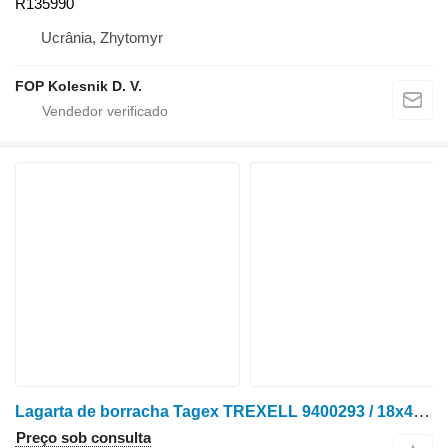
R135990
Ucrânia, Zhytomyr
FOP Kolesnik D. V.
Lagarta de borracha Tagex TREXELL 9400293 / 18x47x7 DRB para trator de lagartas John Deere 8100T, 8110T, 8120T, 8200T, 8210T, 8220T, 8230T, 8300T, 8310T, 8320T, 8330T, 8400T, 8410T, 8420T, 8430T
Preço sob consulta