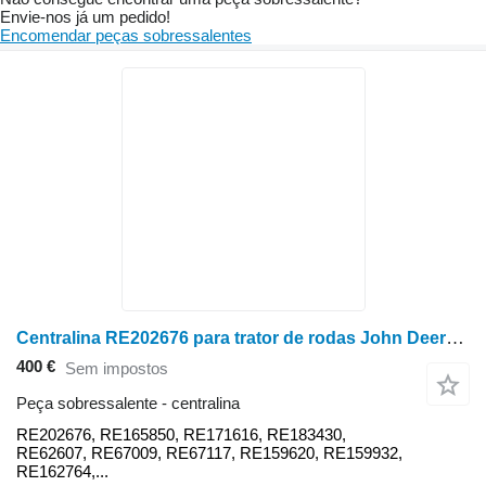
Envie-nos já um pedido!
Encomendar peças sobressalentes
Centralina RE202676 para trator de rodas John Deere 8100, 8110T, 8200, 8210T, 8300, 8310T, 8400, 8410T, 9300T, 9400T
400 €
Sem impostos
Peça sobressalente - centralina
RE202676, RE165850, RE171616, RE183430,
RE62607, RE67009, RE67117, RE159620, RE159932,
RE162764,...