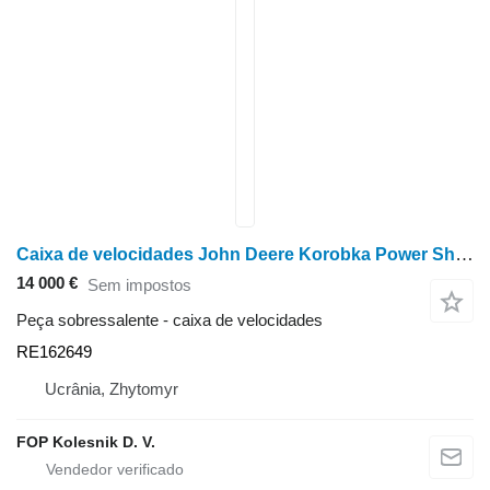
Caixa de velocidades John Deere Korobka Power Shift RE162649 para trator de rodas John Deere 8400/8300
14 000 €
Sem impostos
Peça sobressalente - caixa de velocidades
RE162649
Ucrânia, Zhytomyr
FOP Kolesnik D. V.