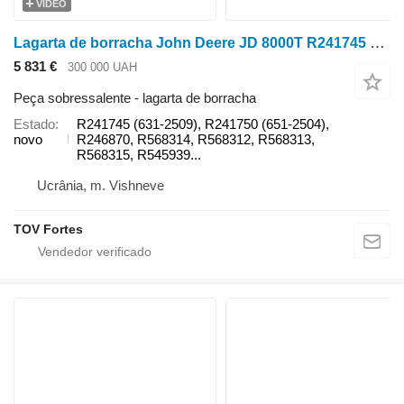
VÍDEO
Lagarta de borracha John Deere JD 8000T R241745 para trator de lagartas John Deere Deere 8000T / 8100T / 8200T / 8300T / 8400T / 8110T
5 831 €
300 000 UAH
Peça sobressalente - lagarta de borracha
Estado
R241745 (631-2509), R241750 (651-2504),
novo
R246870, R568314, R568312, R568313,
R568315, R545939...
Ucrânia, m. Vishneve
TOV Fortes