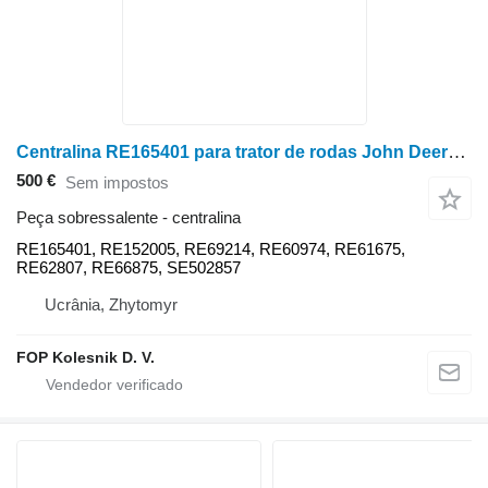
Centralina RE165401 para trator de rodas John Deere 8100, 8200, 8300, 8400
500 €
Sem impostos
Peça sobressalente - centralina
RE165401, RE152005, RE69214, RE60974, RE61675,
RE62807, RE66875, SE502857
Ucrânia, Zhytomyr
FOP Kolesnik D. V.