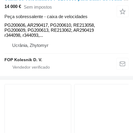
14 000 €
Sem impostos
Peça sobressalente - caixa de velocidades
PG200606, AR290417, PG200610, RE213058,
PG200609, PG200613, RE213062, AR290419
r344098, r344093,...
Ucrânia, Zhytomyr
FOP Kolesnik D. V.