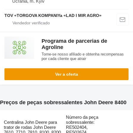
Ucrânia, m. Kyiv
TOV «TORGOVA KOMPANIYa «LAD I MIR AGRO»
Programa de parcerias de
Agroline
Torne-se nosso afiliado e obtenha recompensas
por cada cliente que atrair
Ver a oferta
Preços de peças sobressalentes John Deere 8400
Número da peça
Centralina John Deere para
sobressalente:
trator de rodas John Deere
RE502404,
7610, 7710, 7810, 8100, 8200,
RE502674,