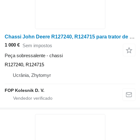
Chassi John Deere R127240, R124715 para trator de rodas John Deere 8400
1 000 €
Sem impostos
Peça sobressalente - chassi
R127240, R124715
Ucrânia, Zhytomyr
FOP Kolesnik D. V.