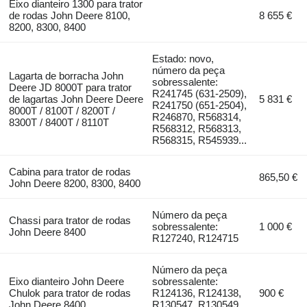
Eixo dianteiro 1300 para trator
de rodas John Deere 8100,
8 655 €
8200, 8300, 8400
Estado: novo,
número da peça
Lagarta de borracha John
sobressalente:
Deere JD 8000T para trator
R241745 (631-2509),
de lagartas John Deere Deere
5 831 €
R241750 (651-2504),
8000T / 8100T / 8200T /
R246870, R568314,
8300T / 8400T / 8110T
R568312, R568313,
R568315, R545939...
Cabina para trator de rodas
865,50 €
John Deere 8200, 8300, 8400
Número da peça
Chassi para trator de rodas
sobressalente:
1 000 €
John Deere 8400
R127240, R124715
Número da peça
Eixo dianteiro John Deere
sobressalente:
Chulok para trator de rodas
R124136, R124138,
900 €
John Deere 8400
R130547, R130549,