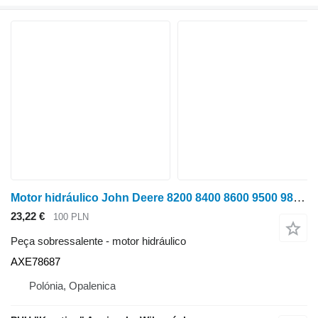
Motor hidráulico John Deere 8200 8400 8600 9500 9800 Hidromotor AXE78687 para trator de rodas John Deere 8200 ,8400, 8600, 9500, 9800
23,22 €
100 PLN
Peça sobressalente - motor hidráulico
AXE78687
Polónia, Opalenica