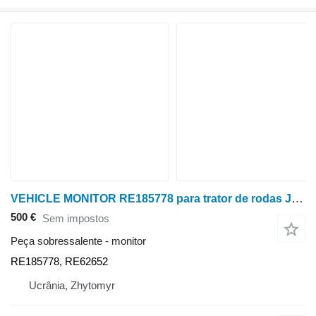
VEHICLE MONITOR RE185778 para trator de rodas John Deere 8100, 8200, 8300, 8400
500 €
Sem impostos
Peça sobressalente - monitor
RE185778, RE62652
Ucrânia, Zhytomyr