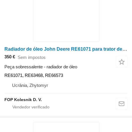
Radiador de óleo John Deere RE61071 para trator de rodas John Deere 8100, 8200, 8300, 8400
350 €
Sem impostos
Peça sobressalente - radiador de óleo
RE61071, RE63468, RE66573
Ucrânia, Zhytomyr
FOP Kolesnik D. V.