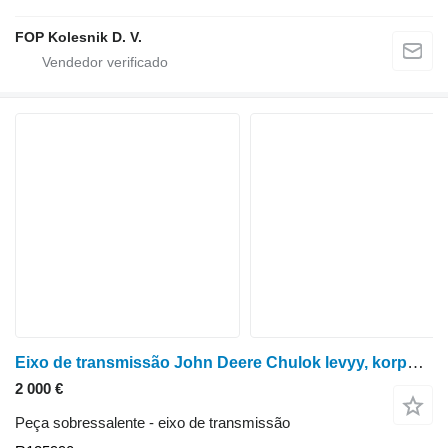
FOP Kolesnik D. V.
Eixo de transmissão John Deere Chulok levyy, korpus mosta R135990 para trator de rodas John Deere 8100, 8200, 8300, 8400, 8110, 8210, 8310, 8410, 8120, 8220, 8320, 8420, 8520
2 000 €
Peça sobressalente - eixo de transmissão