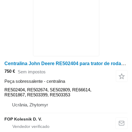
Centralina John Deere RE502404 para trator de rodas John Deere 7610, 7710, 7810, 8100, 8200, 8300, 8400, 8110, 8210, 8310, 8410, 9500, 9510, 9550, 9600, 9610, 9650, 9976, 9986
750 €
Sem impostos
Peça sobressalente - centralina
RE502404, RE502674, SE502809, RE66614,
RE501867, RE503399, RE503353
Ucrânia, Zhytomyr
FOP Kolesnik D. V.