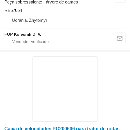
Peça sobressalente - árvore de cames
RE57054
Ucrânia, Zhytomyr
FOP Kolesnik D. V.
Caixa de velocidades PG200606 para trator de rodas John Deere 8400,8300,8200,8100