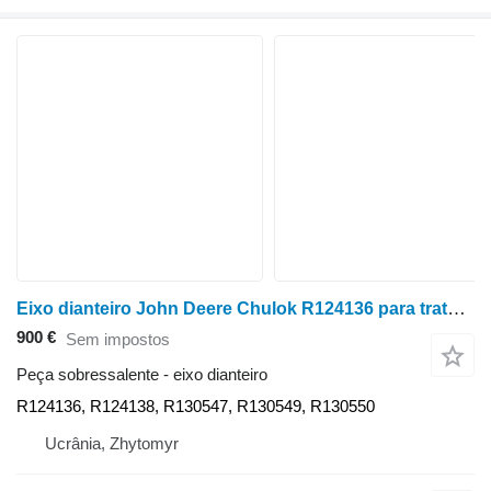
Eixo dianteiro John Deere Chulok R124136 para trator de rodas John Deere 8400
900 €
Sem impostos
Peça sobressalente - eixo dianteiro
R124136, R124138, R130547, R130549, R130550
Ucrânia, Zhytomyr