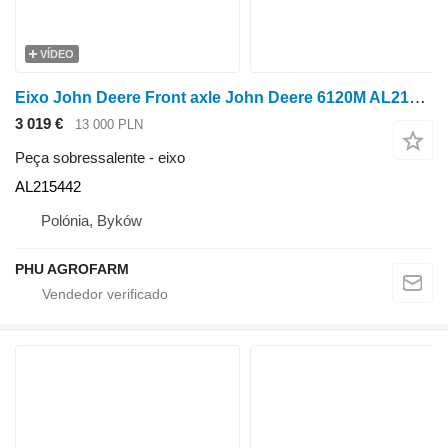
VÍDEO
Eixo John Deere Front axle John Deere 6120M AL215442 para trator de rodas John Deere 6120M
3 019 €
13 000 PLN
Peça sobressalente - eixo
AL215442
Polónia, Byków
PHU AGROFARM