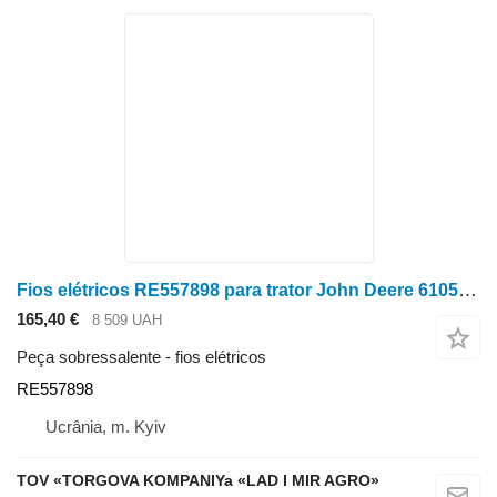
Fios elétricos RE557898 para trator John Deere 6105R, 6110R, 6115R, 6120R, 6125R, 6130R, 6110M, 6120M, 6130M, 6145M
165,40 €
8 509 UAH
Peça sobressalente - fios elétricos
RE557898
Ucrânia, m. Kyiv
TOV «TORGOVA KOMPANIYa «LAD I MIR AGRO»