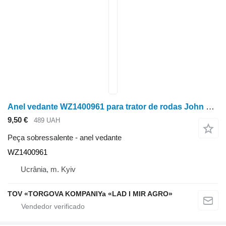
Anel vedante WZ1400961 para trator de rodas John Deere 6110M, 6120M, 6130M, 6140M, 6145M, 6155M, 6175M, 6195M
9,50 €
489 UAH
Peça sobressalente - anel vedante
WZ1400961
Ucrânia, m. Kyiv
TOV «TORGOVA KOMPANIYa «LAD I MIR AGRO»