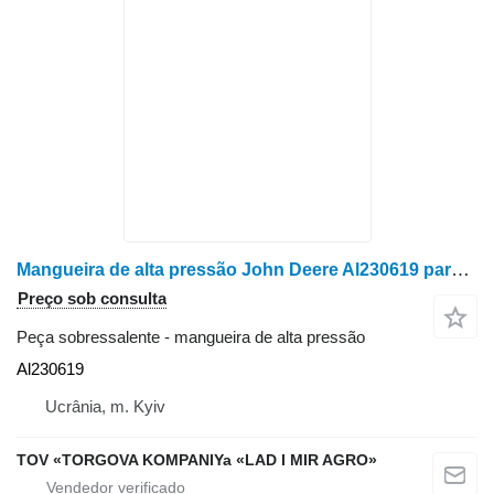
Mangueira de alta pressão John Deere Al230619 para trator John Deere 6105M, 6110M, 6115M, 6120M, 6125M, 6130M, 6135M
Preço sob consulta
Peça sobressalente - mangueira de alta pressão
Al230619
Ucrânia, m. Kyiv
TOV «TORGOVA KOMPANIYa «LAD I MIR AGRO»