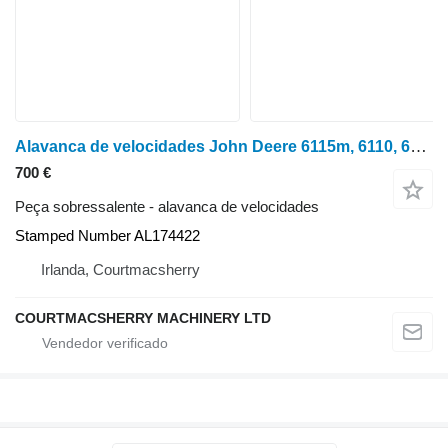
Alavanca de velocidades John Deere 6115m, 6110, 6120m, 6230, 6330 Transmission Shift Lever Al174422 Stamped para trator de rodas John Deere 6115M
700 €
Peça sobressalente - alavanca de velocidades
Stamped Number AL174422
Irlanda, Courtmacsherry
COURTMACSHERRY MACHINERY LTD