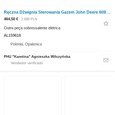
Ręczna Dźwignia Sterowania Gazem John Deere 6090M 6100M 6120M 6130M 6020 6920 6930 Alavanca de Controle Manual AL159618 para trator de rodas John Deere 6090M 6100M 6120M 6130M 6020 6920 6930
464,50 €
2 000 PLN
Outra peça sobressalente elétrica
AL159618
Polónia, Opalenica
PHU "Karetina" Agnieszka Wilczyńska