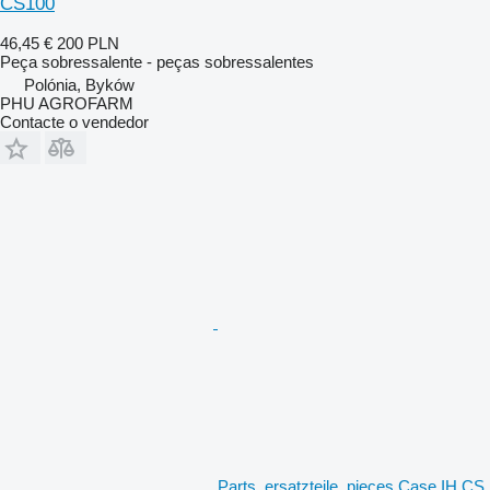
CS100
46,45 €
200 PLN
Peça sobressalente - peças sobressalentes
Polónia, Byków
PHU AGROFARM
Contacte o vendedor
Parts, ersatzteile, pieces Case IH CS