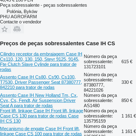
Peça sobressalente - peças sobressalentes
Polónia, Byków
PHU AGROFARM
Contacte o vendedor
Preços de peças sobressalentes Case IH CS
Cilindro receptor da embraiagem Case IH
Número da peça
Cs110, 120, 130, 150, Steyr 9125, 9145,
sobressalente:
615 €
Fte Clutch Slave Cylinde para trator de
131723101
rodas
Número da peça
Assento Case IH Cs80, Cs90, Cs100,
sobressalente:
T7530, Driver Passenger Seat 87380777,
330 €
87380777,
842210 para trator de rodas
84221026
Assento Case IH New Holland Tm, Cx,
Número da peça
Cvx, Cs, Fendt, Air Suspension Driver
sobressalente:
850 €
Seat A para trator de rodas
AS1480
Front lift, linkage Case IH Front lift, linkage
Número da peça
Case CS 130 para trator de rodas Case
sobressalente:
1 161 €
IH CS 130
135795159
Número da peça
Mecanismo de engate Case IH Front lift,
sobressalente:
1 161 €
linkage Case CS 100 para trator de rodas