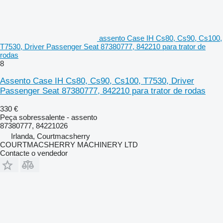
assento Case IH Cs80, Cs90, Cs100,
T7530, Driver Passenger Seat 87380777, 842210 para trator de
rodas
8
Assento Case IH Cs80, Cs90, Cs100, T7530, Driver
Passenger Seat 87380777, 842210 para trator de rodas
330 €
Peça sobressalente - assento
87380777, 84221026
Irlanda, Courtmacsherry
COURTMACSHERRY MACHINERY LTD
Contacte o vendedor