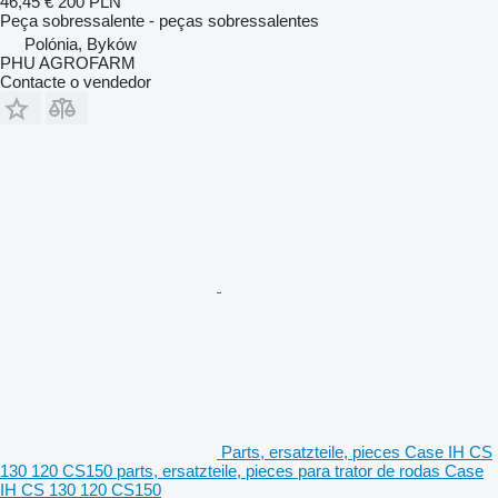
46,45 €
200 PLN
Peça sobressalente - peças sobressalentes
Polónia, Byków
PHU AGROFARM
Contacte o vendedor
Parts, ersatzteile, pieces Case IH CS
130 120 CS150 parts, ersatzteile, pieces para trator de rodas Case
IH CS 130 120 CS150