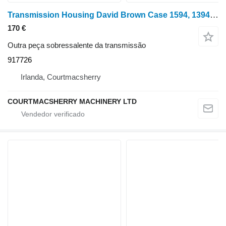
Transmission Housing David Brown Case 1594, 1394, 1494, 1690 Transmission Housing K949217; 917726 para trator de rodas Case Case 1594, 1394, 1494, 1690
170 €
Outra peça sobressalente da transmissão
917726
Irlanda, Courtmacsherry
COURTMACSHERRY MACHINERY LTD