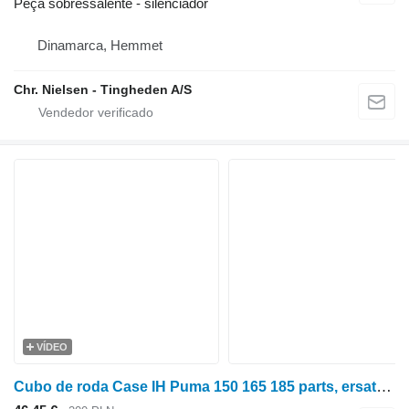
Peça sobressalente - silenciador
Dinamarca, Hemmet
Chr. Nielsen - Tingheden A/S
VÍDEO
Cubo de roda Case IH Puma 150 165 185 parts, ersatzteile, pieces para trator de rodas Case Puma 150 165 185