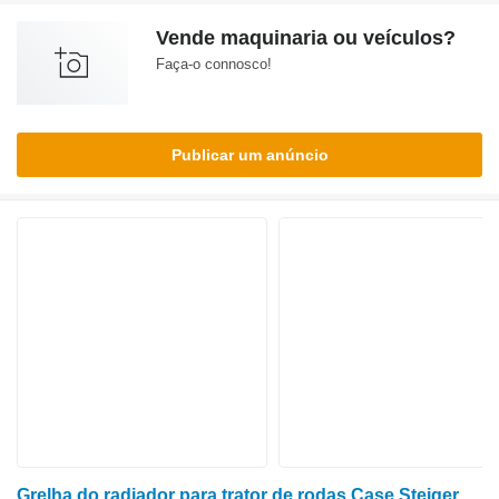
Vende maquinaria ou veículos?
Faça-o connosco!
Publicar um anúncio
Grelha do radiador para trator de rodas Case Steiger STX480