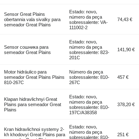
Estado: novo,
Sensor Great Plains
número da peça
obertannia vala sivalky para
74,43 €
sobressalente: VA-
semeador Great Plains
111002-2
Estado: novo,
Sensor сошника para
número da peça
141,90 €
semeador Great Plains
sobressalente: 823-
201C
Motor hidráulico para
Número da peça
semeador Great Plains Plains
sobressalente: 810-
457 €
810-267C
267C
Estado: novo,
Klapan hidravlichnyi Great
número da peça
Plains para semeador Great
378,20 €
sobressalente: 810-
Plains
197C/A38358
Estado: novo,
Kran hidravlichnoi systemy 2-
número da peça
kh khodovyi Great Plains para
251 €
sobressalente: 810-