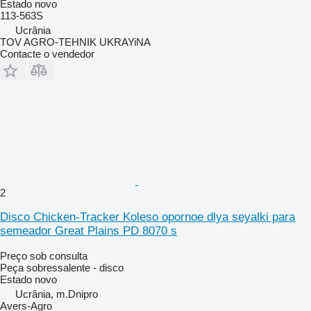
Estado
novo
113-563S
Ucrânia
TOV AGRO-TEHNIK UKRAYiNA
Contacte o vendedor
2
Disco Chicken-Tracker Koleso opornoe dlya seyalki para
semeador Great Plains PD 8070 s
Preço sob consulta
Peça sobressalente - disco
Estado
novo
Ucrânia, m.Dnipro
Avers-Agro