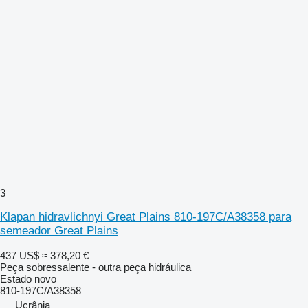
3
Klapan hidravlichnyi Great Plains 810-197C/A38358 para
semeador Great Plains
437 US$
≈ 378,20 €
Peça sobressalente - outra peça hidráulica
Estado
novo
810-197C/A38358
Ucrânia