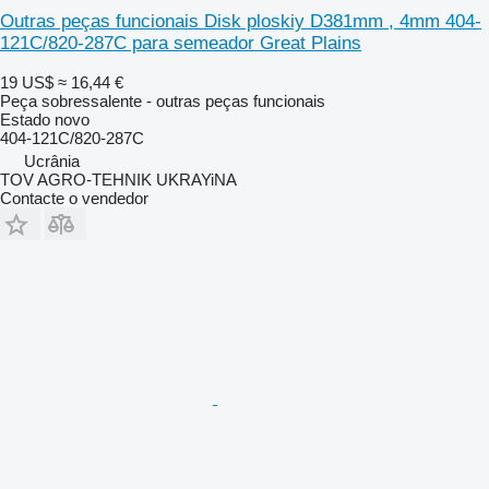
Outras peças funcionais Disk ploskiy D381mm , 4mm 404-
121C/820-287C para semeador Great Plains
19 US$
≈ 16,44 €
Peça sobressalente - outras peças funcionais
Estado
novo
404-121C/820-287C
Ucrânia
TOV AGRO-TEHNIK UKRAYiNA
Contacte o vendedor