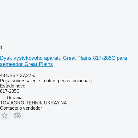
1
Dysk vysivkovoho aparatu Great Plains 817-285C para
semeador Great Plains
43 US$
≈ 37,22 €
Peça sobressalente - outras peças funcionais
Estado
novo
817-285C
Ucrânia
TOV AGRO-TEHNIK UKRAYiNA
Contacte o vendedor