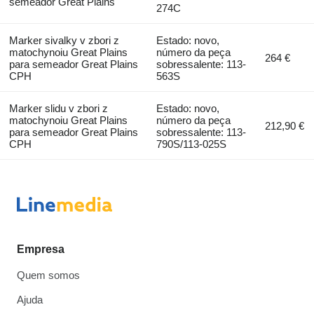
semeador Great Plains
274C
Marker sivalky v zbori z
Estado: novo,
matochynoiu Great Plains
número da peça
264 €
para semeador Great Plains
sobressalente: 113-
CPH
563S
Marker slidu v zbori z
Estado: novo,
matochynoiu Great Plains
número da peça
212,90 €
para semeador Great Plains
sobressalente: 113-
CPH
790S/113-025S
Empresa
Quem somos
Ajuda