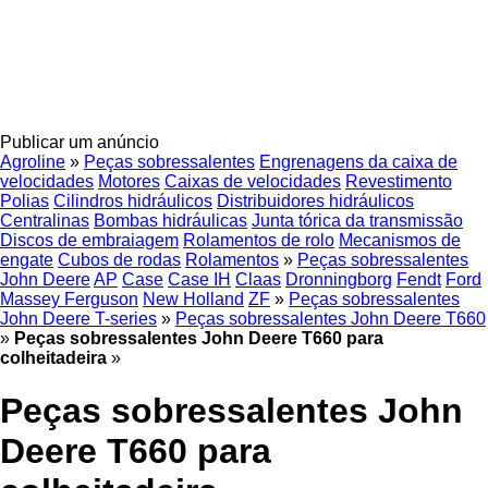
Publicar um anúncio
Agroline
»
Peças sobressalentes
Engrenagens da caixa de
velocidades
Motores
Caixas de velocidades
Revestimento
Polias
Cilindros hidráulicos
Distribuidores hidráulicos
Centralinas
Bombas hidráulicas
Junta tórica da transmissão
Discos de embraiagem
Rolamentos de rolo
Mecanismos de
engate
Cubos de rodas
Rolamentos
»
Peças sobressalentes
John Deere
AP
Case
Case IH
Claas
Dronningborg
Fendt
Ford
Massey Ferguson
New Holland
ZF
»
Peças sobressalentes
John Deere T-series
»
Peças sobressalentes John Deere T660
»
Peças sobressalentes John Deere T660 para
colheitadeira
»
Peças sobressalentes John
Deere T660 para