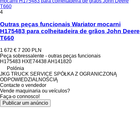
mocarni H175483 para colheitadeira de grãos John Deere
T660
4
Outras peças funcionais Wariator mocarni
H175483 para colheitadeira de grãos John Deere
T660
1 672 €
7 200 PLN
Peça sobressalente - outras peças funcionais
H175483 HXE74438 AH141820
Polónia
JKG TRUCK SERVICE SPÓŁKA Z OGRANICZONĄ
ODPOWIEDZIALNOŚCIĄ
Contacte o vendedor
Vende maquinaria ou veículos?
Faça-o connosco!
Publicar um anúncio