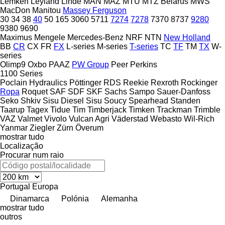
Lemken
Leyland
Linde
MAN
MAZ
MTU
MTZ Belarus
MWS
MacDon
Manitou
Massey Ferguson
30
34
38
40
50
165
3060
5711
7274
7278
7370
8737
9280
9380
9690
Maximus
Mengele
Mercedes-Benz
NRF
NTN
New Holland
BB
CR
CX
FR
FX
L-series
M-series
T-series
TC
TF
TM
TX
W-
series
Olimp9
Oxbo
PAAZ
PW Group
Peer
Perkins
1100 Series
Poclain Hydraulics
Pöttinger
RDS
Reekie
Rexroth
Rockinger
Ropa
Roquet
SAF
SDF
SKF
Sachs
Sampo
Sauer-Danfoss
Seko
Shkiv
Sisu Diesel
Sisu
Soucy
Spearhead
Standen
Taarup
Tagex
Tidue
Tim
Timberjack
Timken
Trackman
Trimble
VAZ
Valmet
Vivolo
Vulcan Agri
Väderstad
Webasto
Wil-Rich
Yanmar
Ziegler
Zürn
Överum
mostrar tudo
Localização
Procurar num raio
Portugal
Europa
Dinamarca
Polónia
Alemanha
mostrar tudo
outros