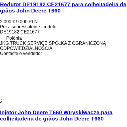
Redutor DE19182 CE21677 para colheitadeira de
grãos John Deere T660
2 090 €
9 000 PLN
Peça sobressalente - redutor
DE19182 CE21677
Polónia
JKG TRUCK SERVICE SPÓŁKA Z OGRANICZONĄ
ODPOWIEDZIALNOŚCIĄ
Contacte o vendedor
2
Injetor John Deere T660 Wtryskiwacze para
colheitadeira de grãos John Deere T660