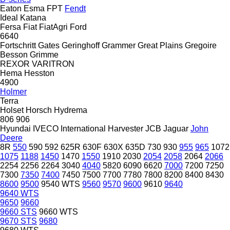
Eaton
Esma
FPT
Fendt
Ideal
Katana
Fersa
Fiat
FiatAgri
Ford
6640
Fortschritt
Gates
Geringhoff
Grammer
Great Plains
Gregoire
Besson
Grimme
REXOR
VARITRON
Hema
Hesston
4900
Holmer
Terra
Holset
Horsch
Hydrema
806
906
Hyundai
IVECO
International Harvester
JCB
Jaguar
John
Deere
8R
550
590
592
625R
630F
630X
635D
730
930
955
965
1072
1075
1188
1450
1470
1550
1910
2030
2054
2058
2064
2066
2254
2256
2264
3040
4040
5820
6090
6620
7000
7200
7250
7300
7350
7400
7450
7500
7700
7780
7800
8200
8400
8430
8600
9500
9540 WTS
9560
9570
9600
9610
9640
9640 WTS
9650
9660
9660 STS
9660 WTS
9670 STS
9680