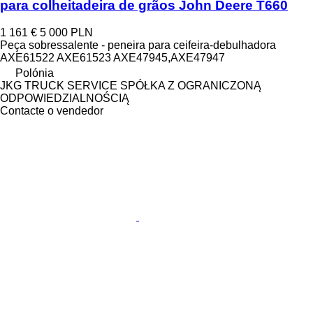
para colheitadeira de grãos John Deere T660
1 161 €
5 000 PLN
Peça sobressalente - peneira para ceifeira-debulhadora
AXE61522 AXE61523 AXE47945,AXE47947
Polónia
JKG TRUCK SERVICE SPÓŁKA Z OGRANICZONĄ
ODPOWIEDZIALNOŚCIĄ
Contacte o vendedor