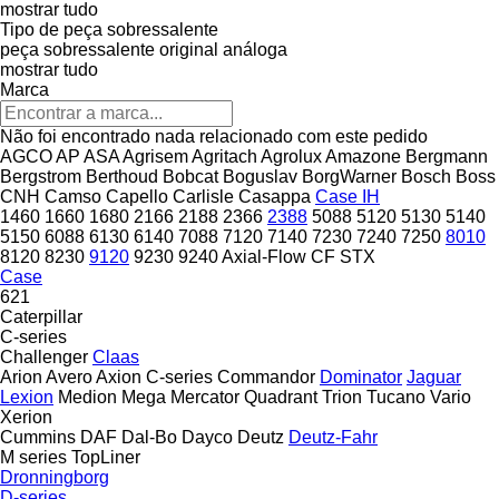
mostrar tudo
Tipo de peça sobressalente
peça sobressalente original
análoga
mostrar tudo
Marca
Não foi encontrado nada relacionado com este pedido
AGCO
AP
ASA
Agrisem
Agritach
Agrolux
Amazone
Bergmann
Bergstrom
Berthoud
Bobcat
Boguslav
BorgWarner
Bosch
Boss
CNH
Camso
Capello
Carlisle
Casappa
Case IH
1460
1660
1680
2166
2188
2366
2388
5088
5120
5130
5140
5150
6088
6130
6140
7088
7120
7140
7230
7240
7250
8010
8120
8230
9120
9230
9240
Axial-Flow
CF
STX
Case
621
Caterpillar
C-series
Challenger
Claas
Arion
Avero
Axion
C-series
Commandor
Dominator
Jaguar
Lexion
Medion
Mega
Mercator
Quadrant
Trion
Tucano
Vario
Xerion
Cummins
DAF
Dal-Bo
Dayco
Deutz
Deutz-Fahr
M series
TopLiner
Dronningborg
D-series