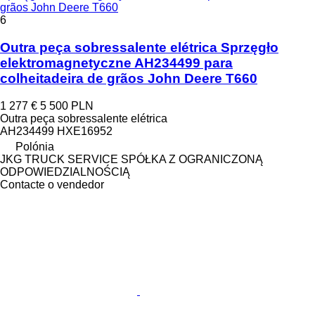
grãos John Deere T660
6
Outra peça sobressalente elétrica Sprzęgło
elektromagnetyczne AH234499 para
colheitadeira de grãos John Deere T660
1 277 €
5 500 PLN
Outra peça sobressalente elétrica
AH234499 HXE16952
Polónia
JKG TRUCK SERVICE SPÓŁKA Z OGRANICZONĄ
ODPOWIEDZIALNOŚCIĄ
Contacte o vendedor