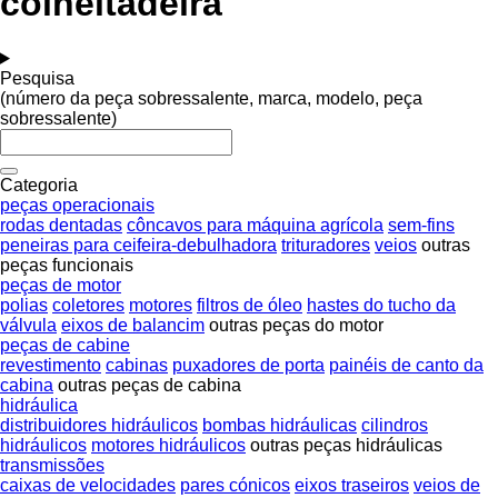
colheitadeira
Pesquisa
(número da peça sobressalente, marca, modelo, peça
sobressalente)
Categoria
peças operacionais
rodas dentadas
côncavos para máquina agrícola
sem-fins
peneiras para ceifeira-debulhadora
trituradores
veios
outras
peças funcionais
peças de motor
polias
coletores
motores
filtros de óleo
hastes do tucho da
válvula
eixos de balancim
outras peças do motor
peças de cabine
revestimento
cabinas
puxadores de porta
painéis de canto da
cabina
outras peças de cabina
hidráulica
distribuidores hidráulicos
bombas hidráulicas
cilindros
hidráulicos
motores hidráulicos
outras peças hidráulicas
transmissões
caixas de velocidades
pares cónicos
eixos traseiros
veios de