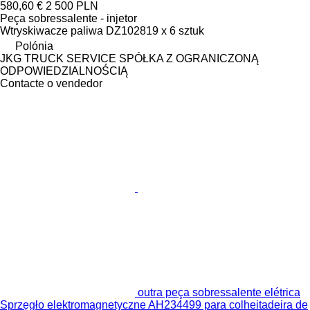
580,60 €
2 500 PLN
Peça sobressalente - injetor
Wtryskiwacze paliwa DZ102819 x 6 sztuk
Polónia
JKG TRUCK SERVICE SPÓŁKA Z OGRANICZONĄ
ODPOWIEDZIALNOŚCIĄ
Contacte o vendedor
outra peça sobressalente elétrica
Sprzęgło elektromagnetyczne AH234499 para colheitadeira de