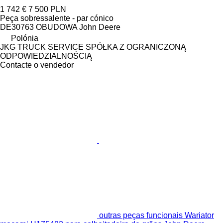
1 742 €
7 500 PLN
Peça sobressalente - par cónico
DE30763 OBUDOWA John Deere
Polónia
JKG TRUCK SERVICE SPÓŁKA Z OGRANICZONĄ
ODPOWIEDZIALNOŚCIĄ
Contacte o vendedor
outras peças funcionais Wariator