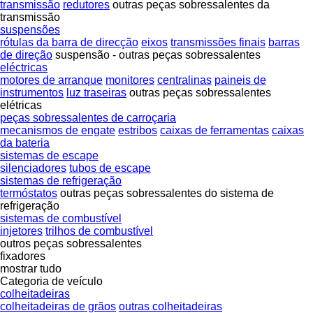
transmissão
redutores
outras peças sobressalentes da
transmissão
suspensões
rótulas da barra de direcção
eixos
transmissões finais
barras
de direção
suspensão - outras peças sobressalentes
eléctricas
motores de arranque
monitores
centralinas
paineis de
instrumentos
luz traseiras
outras peças sobressalentes
elétricas
peças sobressalentes de carroçaria
mecanismos de engate
estribos
caixas de ferramentas
caixas
da bateria
sistemas de escape
silenciadores
tubos de escape
sistemas de refrigeração
termóstatos
outras peças sobressalentes do sistema de
refrigeração
sistemas de combustível
injetores
trilhos de combustível
outros peças sobressalentes
fixadores
mostrar tudo
Categoria de veículo
colheitadeiras
colheitadeiras de grãos
outras colheitadeiras