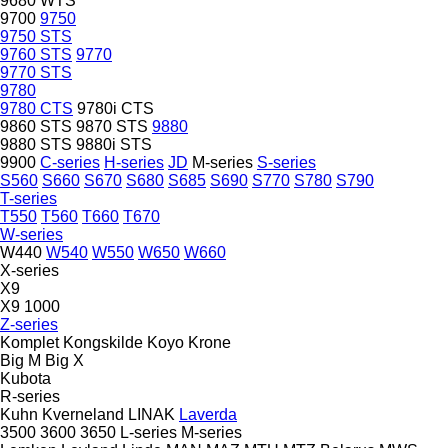
9680 WTS
9700
9750
9750 STS
9760 STS
9770
9770 STS
9780
9780 CTS
9780i CTS
9860 STS
9870 STS
9880
9880 STS
9880i STS
9900
C-series
H-series
JD
M-series
S-series
S560
S660
S670
S680
S685
S690
S770
S780
S790
T-series
T550
T560
T660
T670
W-series
W440
W540
W550
W650
W660
X-series
X9
X9 1000
Z-series
Komplet
Kongskilde
Koyo
Krone
Big M
Big X
Kubota
R-series
Kuhn
Kverneland
LINAK
Laverda
3500
3600
3650
L-series
M-series