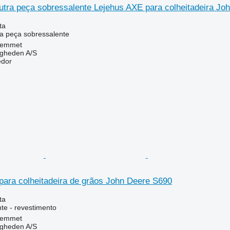
utra peça sobressalente Lejehus AXE para colheitadeira Jo
ta
a peça sobressalente
Hemmet
ingheden A/S
edor
para colheitadeira de grãos John Deere S690
ta
te - revestimento
Hemmet
ingheden A/S