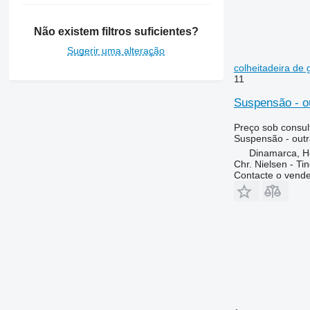
8400
8430
Não existem filtros suficientes?
8600
Sugerir uma alteração
9500
colheitadeira de
9540 WTS
11
9560
Suspensão - ou
9570
9600
Preço sob consul
Suspensão - outr
9610
Dinamarca, 
9640
Chr. Nielsen - T
Contacte o vend
9650
9640 WTS
9660
9670 STS
9660 STS
9680
9660 WTS
9700
9680 WTS
9750
9760 STS
9750 STS
9770
9780
9770 STS