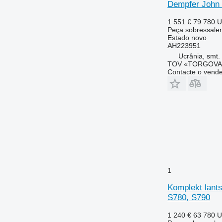
Dempfer John 
1 551 €
79 780 
Peça sobressalent
Estado
novo
AH223951
Ucrânia, smt.
TOV «TORGOVA 
Contacte o vend
1
Komplekt lant
S780, S790
1 240 €
63 780 