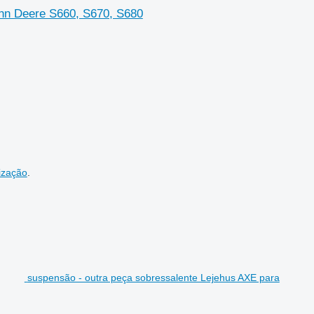
ohn Deere S660, S670, S680
ização
.
suspensão - outra peça sobressalente Lejehus AXE para