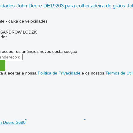
cidades John Deere DE19203 para colheitadeira de grãos J
te - caixa de velocidades
LEKSANDRÓW ŁÓDZK
edor
 receber os anúncios novos desta secção
stá a aceitar a nossa
Política de Privacidade
e os nossos
Termos de Util
hn Deere S690