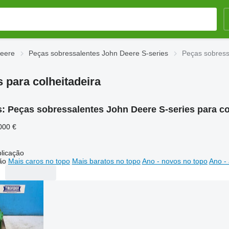
Deere
Peças sobressalentes John Deere S-series
Peças sobress
 para colheitadeira
s:
Peças sobressalentes John Deere S-series para co
000 €
licação
ão
Mais caros no topo
Mais baratos no topo
Ano - novos no topo
Ano - 