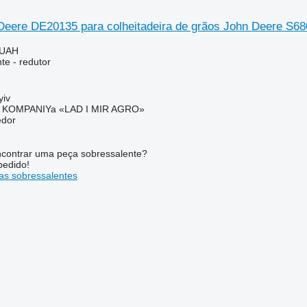
Deere DE20135 para colheitadeira de grãos John Deere S68
 UAH
te - redutor
yiv
KOMPANIYa «LAD I MIR AGRO»
edor
contrar uma peça sobressalente?
pedido!
s sobressalentes