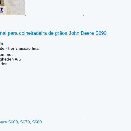
nal para colheitadeira de grãos John Deere S690
ta
e - transmissão final
Hemmet
ingheden A/S
edor
eere S660, S670, S680