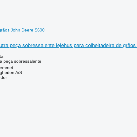
 grãos John Deere S690
tra peça sobressalente lejehus para colheitadeira de grão
ta
a peça sobressalente
Hemmet
ingheden A/S
edor