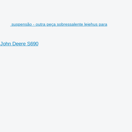
suspensão - outra peça sobressalente lejehus para
s John Deere S690