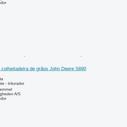
edor
a colheitadeira de grãos John Deere S690
ta
e - triturador
Hemmet
ingheden A/S
edor