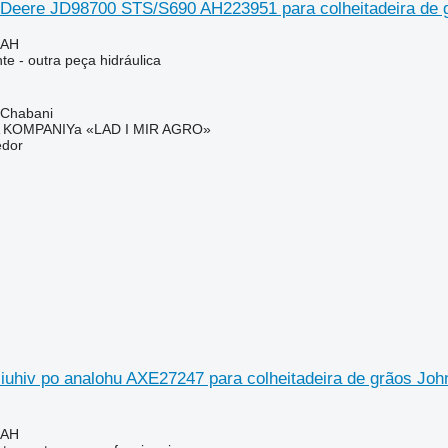
Deere JD98700 STS/S690 AH223951 para colheitadeira de 
UAH
e - outra peça hidráulica
 Chabani
KOMPANIYa «LAD I MIR AGRO»
edor
siuhiv po analohu AXE27247 para colheitadeira de grãos Jo
UAH