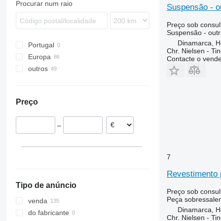
Procurar num raio
Suspensão - o
5140
Mega
635D
3060
L-series
5150
Mercator
730
5711
M-series
Preço sob consul
Suspensão - outr
6088
Quadrant
930
7274
T-series
Dinamarca, 
Portugal
6130
Trion
955
7278
TC
Chr. Nielsen - T
Europa
6140
Tucano
965
7370
TF
Contacte o vend
outros
Dinamarca
7088
Vario
1072
8737
TM
Polónia
Ucrânia
7120
Xerion
1075
9280
TX
Alemanha
7140
1188
9380
W-series
Preço
Lituânia
7230
1450
9690
Bulgária
7240
1470
–
Bélgica
7250
1550
8010
1910
8120
2030
7
8230
2054
Revestimento 
9120
2058
Tipo de anúncio
9230
2064
Preço sob consul
Peça sobressalen
9240
2066
venda
Dinamarca, 
Axial-Flow
2254
do fabricante
Chr. Nielsen - T