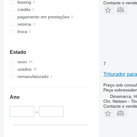
CF
2256
leasing
Contacte o vend
STX
2264
crédito
3040
pagamento em prestações
4040
retoma
5820
troca
6090
6620
Estado
7000
7200
novo
7
7250
usados
Triturador par
7300
remanufaturado
7350
Preço sob consul
7400
Peça sobressalent
Dinamarca, 
7450
Ano
Chr. Nielsen - T
7500
Contacte o vend
7700
–
7780
7800
8200