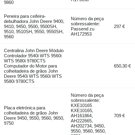
9860
Peneira para ceifeira-
Número da peça
debulhadora John Deere 9400,
sobressalente:
9410, 9450, 9500, 9500SH,
297 €
Passend zu
9510, 9510SH, 9550, 9550SH,
AH172953
9560
Centralina John Deere Módulo
Controlador 9540i WTS 9560i
WTS 9580i 9780CTS
Computador do Motor para
650,30 €
colheitadeira de grãos John
Deere 9540i WTS 9560i WTS
9580i 9780CTS
Número da peça
sobressalente:
KXE10165
Placa eletrónica para
KXE10165,
colheitadeira de grãos John
AH161864,
709 €
Deere 9450, 9550, 9560, 9650,
AH222665,
9750
AH202734, 9450,
9550, 9560, 9650,