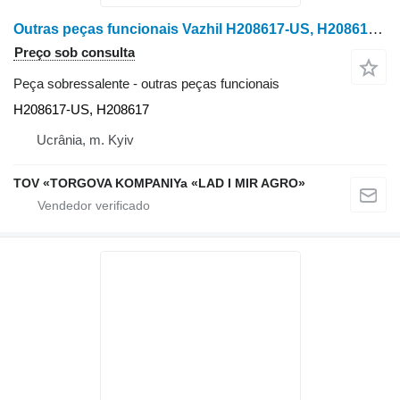
Outras peças funcionais Vazhil H208617-US, H208617 H208617-US para colheitadeira de grãos John Deere 9560 STS, 9570 STS, 9650 STS, 9660
Preço sob consulta
Peça sobressalente - outras peças funcionais
H208617-US, H208617
Ucrânia, m. Kyiv
TOV «TORGOVA KOMPANIYa «LAD I MIR AGRO»