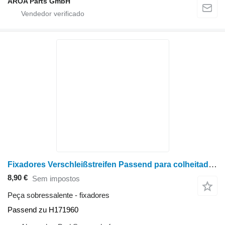
AROA Parts GmbH
Fixadores Verschleißstreifen Passend para colheitadeira de grãos John Deere 9450, 9550SH, 9550, 9560SH, 9560, 9560STS, 9570 STS, 9650CTS, 96
8,90 €
Sem impostos
Peça sobressalente - fixadores
Passend zu H171960