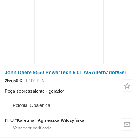
John Deere 9560 PowerTech 9.0L AG Alternador/Gerador 12V 200A AH229090 AX para colheitadeira de grãos John Deere 9560
255,50 €
1 100 PLN
Peça sobressalente - gerador
Polónia, Opalenica
PHU "Karetina" Agnieszka Wilczyńska