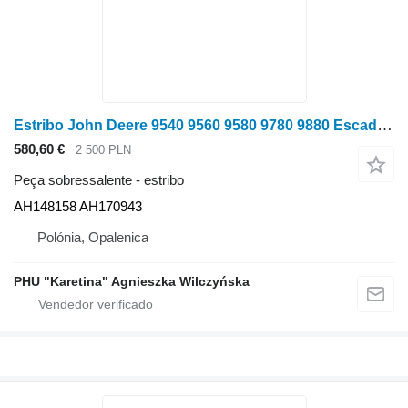
Estribo John Deere 9540 9560 9580 9780 9880 Escada CTS Escada AH148158 AH170943 para colheitadeira de grãos John Deere 9540 9560 9580 9780 9880
580,60 €
2 500 PLN
Peça sobressalente - estribo
AH148158 AH170943
Polónia, Opalenica
PHU "Karetina" Agnieszka Wilczyńska