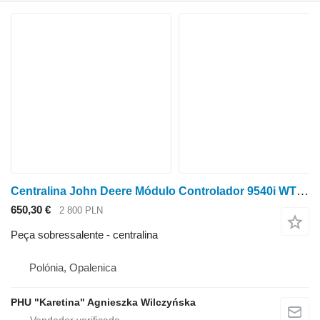
Centralina John Deere Módulo Controlador 9540i WTS 9560i WTS 9580i 9780CTS Computador do Motor para colheitadeira de grãos John Deere 9540i WTS 9560i WTS 9580i 9780CTS
650,30 €
2 800 PLN
Peça sobressalente - centralina
Polónia, Opalenica
PHU "Karetina" Agnieszka Wilczyńska