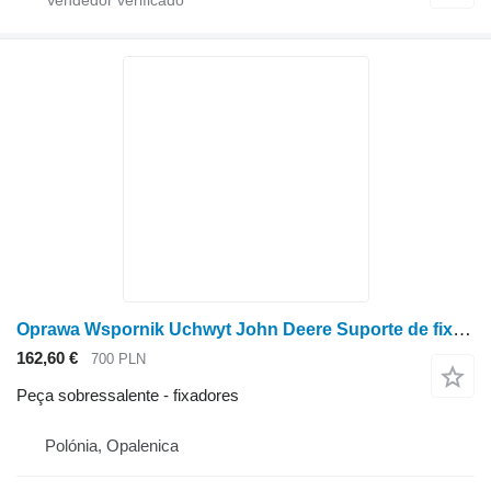
Oprawa Wspornik Uchwyt John Deere Suporte de fixação T550 T560 W540 W550 9540 9560 9580 AZ5653 para colheitadeira de grãos John Deere T550 T560 W540 W550 9540 9560 9580
162,60 €
700 PLN
Peça sobressalente - fixadores
Polónia, Opalenica