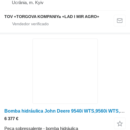
Ucrânia, m. Kyiv
TOV «TORGOVA KOMPANIYa «LAD I MIR AGRO»
Bomba hidráulica John Deere 9540i WTS,9560i WTS,9580i, 9570, 9780CTS AXE10219 para colheitadeira John Deere 9540i WTS,9560i WTS,9580i, 9570, 9780CTS
6 377 €
Peça sobressalente - bomba hidráulica