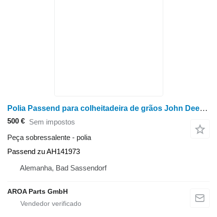
Polia Passend para colheitadeira de grãos John Deere 9400, 9410, 9450, 9500, 9500SH, 9510, 9510SH, 9550, 9550SH, 9560
500 €
Sem impostos
Peça sobressalente - polia
Passend zu AH141973
Alemanha, Bad Sassendorf
AROA Parts GmbH