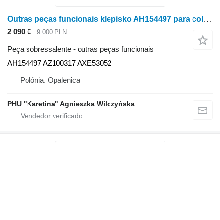
Outras peças funcionais klepisko AH154497 para colheitadeira de grãos John Deere CTS 9540, 9540I, 9560, 9560I, 9580
2 090 €
9 000 PLN
Peça sobressalente - outras peças funcionais
AH154497 AZ100317 AXE53052
Polónia, Opalenica
PHU "Karetina" Agnieszka Wilczyńska