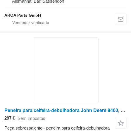
Alemanha, Bad Sassendorf
AROA Parts GmbH
Peneira para ceifeira-debulhadora John Deere 9400, 9410, 9450, 9500, 9500SH, 9510, 9510SH, 9550, 9550SH, 9560 Passend
297 €
Sem impostos
Peça sobressalente - peneira para ceifeira-debulhadora