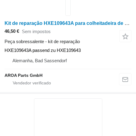
Kit de reparação HXE109643A para colheitadeira de grãos John Deere S550, S650, S660, S670, S670HM, S680, S680HM, S690, S760, S770, CTS, CTS II, S550, S660, S670, 9400, 9410, 9450, 9500, 9500SH, 9501, 9510, 9510SH, 9550, 9550SH, 9560, 9560SH, 9560STS, 9570STS, 9600, 9610, 9650, 9650CTS, 9660, 9660CTS, 9660STS, 9670STS, 9750STS, 9760STS, 9770STS
46,50 €
Sem impostos
Peça sobressalente - kit de reparação
HXE109643A passend zu HXE109643
Alemanha, Bad Sassendorf
AROA Parts GmbH