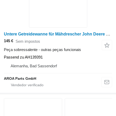
Untere Getreidewanne für Mähdrescher John Deere 9400, 9410, 9450, 9500, 9500SH, 9510, 9510SH, 9550, 9550SH, 9560 Passend
145 €
Sem impostos
Peça sobressalente - outras peças funcionais
Passend zu AH139391
Alemanha, Bad Sassendorf
AROA Parts GmbH