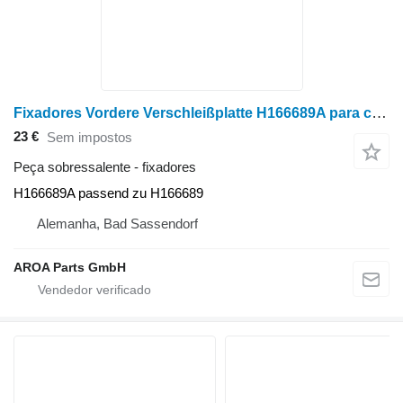
Fixadores Vordere Verschleißplatte H166689A para colheitadeira de grãos John Deere 9560STS 9570STS 9650STS
23 €
Sem impostos
Peça sobressalente - fixadores
H166689A passend zu H166689
Alemanha, Bad Sassendorf
AROA Parts GmbH