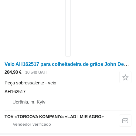
Veio AH162517 para colheitadeira de grãos John Deere 9560 STS, 9650 STS, 9660 STS
204,90 €
10 540 UAH
Peça sobressalente - veio
AH162517
Ucrânia, m. Kyiv
TOV «TORGOVA KOMPANIYa «LAD I MIR AGRO»