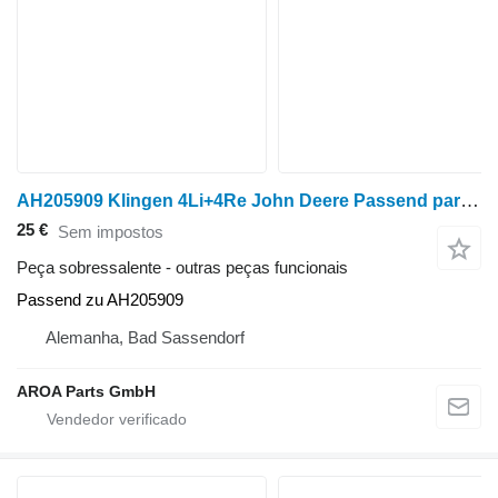
AH205909 Klingen 4Li+4Re John Deere Passend para colheitadeira de grãos John Deere 9500 9510 9510SH 9550 9550SH 9560 9560SH 9560STS 9560iSTS 9600 9
25 €
Sem impostos
Peça sobressalente - outras peças funcionais
Passend zu AH205909
Alemanha, Bad Sassendorf
AROA Parts GmbH