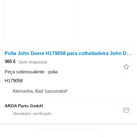
Polia John Deere H179058 para colheitadeira John Deere 9550, 9560, 9570, 9650, 9660, 9670, 9750, 9760, 9770, 9860
365 €
Sem impostos
Peça sobressalente - polia
H179058
Alemanha, Bad Sassendorf
AROA Parts GmbH