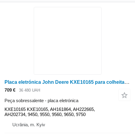
Placa eletrónica John Deere KXE10165 para colheitadeira de grãos John Deere 9450, 9550, 9560, 9650, 9750
709 €
36 480 UAH
Peça sobressalente - placa eletrónica
KXE10165 KXE10165, AH161864, AH222665,
AH202734, 9450, 9550, 9560, 9650, 9750
Ucrânia, m. Kyiv