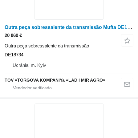
Outra peça sobressalente da transmissão Mufta DE18734 para colheitadeira de grãos John Deere 9470 STS, 9560 STS
20 860 €
Outra peça sobressalente da transmissão
DE18734
Ucrânia, m. Kyiv
TOV «TORGOVA KOMPANIYa «LAD I MIR AGRO»