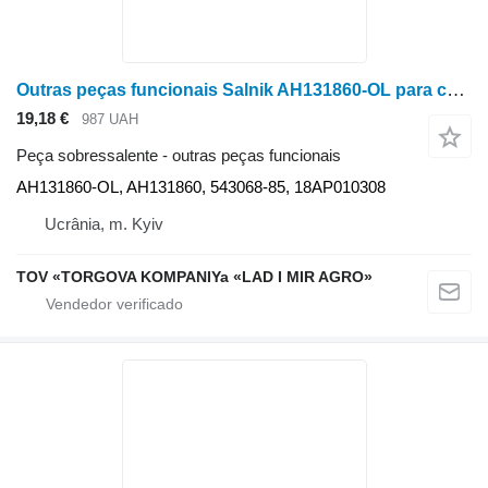
Outras peças funcionais Salnik AH131860-OL para colheitadeira de grãos John Deere 1177, 1188, 9400, 9410, 9450, 9500, 9510, 9540i WTS, 9550, 9560 WTS, 9580 WTS, 9600, 9610, 9640 WTS, 9650, 9660 WTS, 9680 WTS, 9780 CTS, CTS, CTS II
19,18 €
987 UAH
Peça sobressalente - outras peças funcionais
AH131860-OL, AH131860, 543068-85, 18AP010308
Ucrânia, m. Kyiv
TOV «TORGOVA KOMPANIYa «LAD I MIR AGRO»