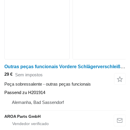
Outras peças funcionais Vordere Schlägerverschleißplatte Passend para John Deere 9560STS, 9570STS, 9650STS, 9660STS, 9670STS, 9750STS, 9760STS, 9
29 €
Sem impostos
Peça sobressalente - outras peças funcionais
Passend zu H201914
Alemanha, Bad Sassendorf
AROA Parts GmbH