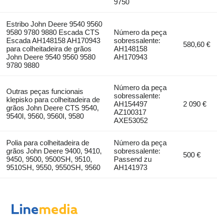
9750
Estribo John Deere 9540 9560
9580 9780 9880 Escada CTS
Número da peça
Escada AH148158 AH170943
sobressalente:
580,60 €
para colheitadeira de grãos
AH148158
John Deere 9540 9560 9580
AH170943
9780 9880
Número da peça
Outras peças funcionais
sobressalente:
klepisko para colheitadeira de
AH154497
2 090 €
grãos John Deere CTS 9540,
AZ100317
9540I, 9560, 9560I, 9580
AXE53052
Polia para colheitadeira de
Número da peça
grãos John Deere 9400, 9410,
sobressalente:
500 €
9450, 9500, 9500SH, 9510,
Passend zu
9510SH, 9550, 9550SH, 9560
AH141973