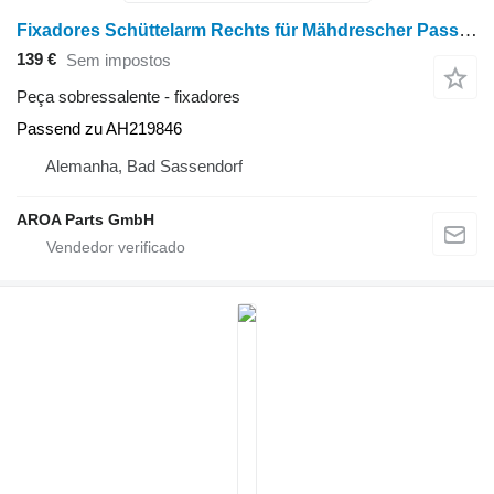
Fixadores Schüttelarm Rechts für Mähdrescher Passend para colheitadeira de grãos John Deere 9560 9470STS 9560STS S540 S550 S560 S650 S660
139 €
Sem impostos
Peça sobressalente - fixadores
Passend zu AH219846
Alemanha, Bad Sassendorf
AROA Parts GmbH