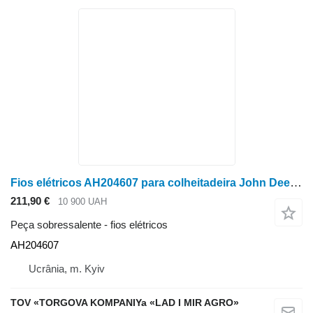
Fios elétricos AH204607 para colheitadeira John Deere STS: 9560 STS, 9570 STS, 9650 STS
211,90 €
10 900 UAH
Peça sobressalente - fios elétricos
AH204607
Ucrânia, m. Kyiv
TOV «TORGOVA KOMPANIYa «LAD I MIR AGRO»