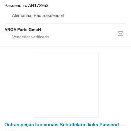
Passend zu AH172953
Alemanha, Bad Sassendorf
AROA Parts GmbH
Outras peças funcionais Schüttelarm links Passend para colheitadeira de grãos John Deere S650, S660, S670, S680, S690, 9560 STS, 9570, 9660 STS, 9670, 97