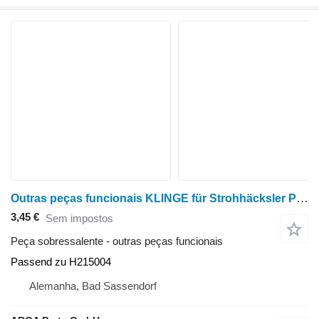
Outras peças funcionais KLINGE für Strohhäcksler Passend para John Deere CTS, CTS II, 9400, 9410, 9450, 9470STS, 9500, 9510, 9550, 9560
3,45 €
Sem impostos
Peça sobressalente - outras peças funcionais
Passend zu H215004
Alemanha, Bad Sassendorf