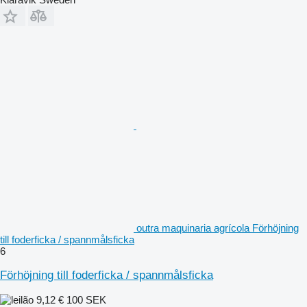
outra maquinaria agrícola Förhöjning
till foderficka / spannmålsficka
6
Förhöjning till foderficka / spannmålsficka
9,12 €
100 SEK