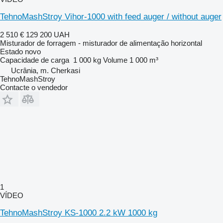
TehnoMashStroy Vihor-1000 with feed auger / without auger
2 510 €
129 200 UAH
Misturador de forragem - misturador de alimentação horizontal
Estado
novo
Capacidade de carga
1 000 kg
Volume
1 000 m³
Ucrânia, m. Cherkasi
TehnoMashStroy
Contacte o vendedor
1
VÍDEO
TehnoMashStroy KS-1000 2.2 kW 1000 kg