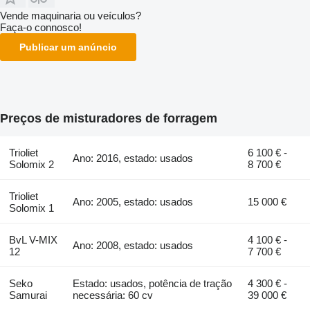
Vende maquinaria ou veículos?
Faça-o connosco!
Publicar um anúncio
Preços de misturadores de forragem
Trioliet
6 100 € -
Ano: 2016, estado: usados
Solomix 2
8 700 €
Trioliet
Ano: 2005, estado: usados
15 000 €
Solomix 1
BvL V-MIX
4 100 € -
Ano: 2008, estado: usados
12
7 700 €
Seko
Estado: usados, potência de tração
4 300 € -
Samurai
necessária: 60 cv
39 000 €