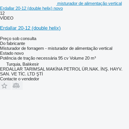
misturador de alimentação vertical
Erdallar 20-12 (double helix) novo
12
VÍDEO
Erdallar 20-12 (double helix)
Preço sob consulta
Do fabricante
Misturador de forragem - misturador de alimentação vertical
Estado
novo
Potência de tração necessária
95 cv
Volume
20 m³
Turquia, Balıkesir
ERDALLAR TARIMSAL MAKİNA PETROL ÜR.NAK. İNŞ. HAYV.
SAN. VE TİC. LTD ŞTİ
Contacte o vendedor