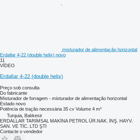
misturador de alimentação horizontal
Erdallar 4-22 (double helix) novo
11
VÍDEO
Erdallar 4-22 (double helix)
Preço sob consulta
Do fabricante
Misturador de forragem - misturador de alimentação horizontal
Estado
novo
Potência de tração necessária
35 cv
Volume
4 m³
Turquia, Balıkesir
ERDALLAR TARIMSAL MAKİNA PETROL ÜR.NAK. İNŞ. HAYV.
SAN. VE TİC. LTD ŞTİ
Contacte o vendedor