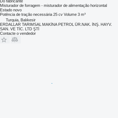
Do fabricante
Misturador de forragem - misturador de alimentação horizontal
Estado
novo
Potência de tração necessária
25 cv
Volume
3 m³
Turquia, Balıkesir
ERDALLAR TARIMSAL MAKİNA PETROL ÜR.NAK. İNŞ. HAYV.
SAN. VE TİC. LTD ŞTİ
Contacte o vendedor