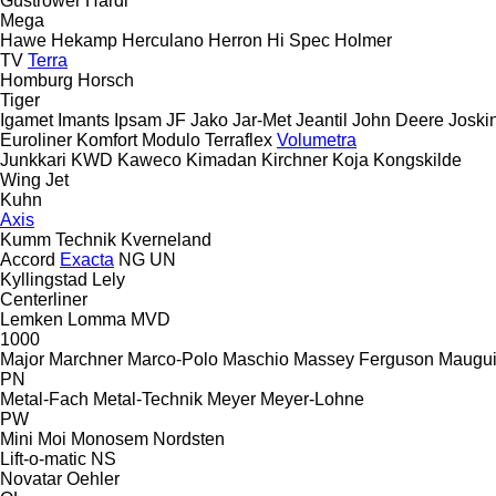
Güstrower
Hardi
Mega
Hawe
Hekamp
Herculano
Herron
Hi Spec
Holmer
TV
Terra
Homburg
Horsch
Tiger
Igamet
Imants
Ipsam
JF
Jako
Jar-Met
Jeantil
John Deere
Joski
Euroliner
Komfort
Modulo
Terraflex
Volumetra
Junkkari
KWD
Kaweco
Kimadan
Kirchner
Koja
Kongskilde
Wing Jet
Kuhn
Axis
Kumm Technik
Kverneland
Accord
Exacta
NG
UN
Kyllingstad
Lely
Centerliner
Lemken
Lomma
MVD
1000
Major
Marchner
Marco-Polo
Maschio
Massey Ferguson
Maugui
PN
Metal-Fach
Metal-Technik
Meyer
Meyer-Lohne
PW
Mini
Moi
Monosem
Nordsten
Lift-o-matic
NS
Novatar
Oehler