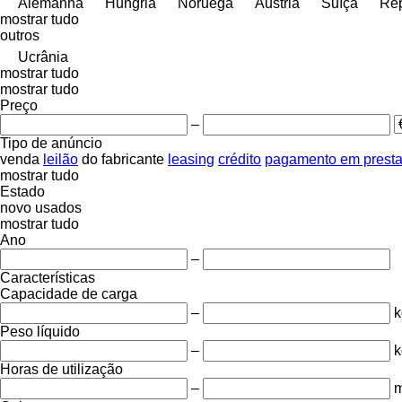
Alemanha
Hungria
Noruega
Áustria
Suíça
Rep
mostrar tudo
outros
Ucrânia
mostrar tudo
mostrar tudo
Preço
–
Tipo de anúncio
venda
leilão
do fabricante
leasing
crédito
pagamento em prest
mostrar tudo
Estado
novo
usados
mostrar tudo
Ano
–
Características
Capacidade de carga
–
k
Peso líquido
–
k
Horas de utilização
–
m