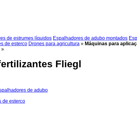
es de estrumes líquidos
Espalhadores de adubo montados
Esp
s de esterco
Drones para agricultura
»
Máquinas para aplicação
»
rtilizantes Fliegl
spalhadores de adubo
 de esterco