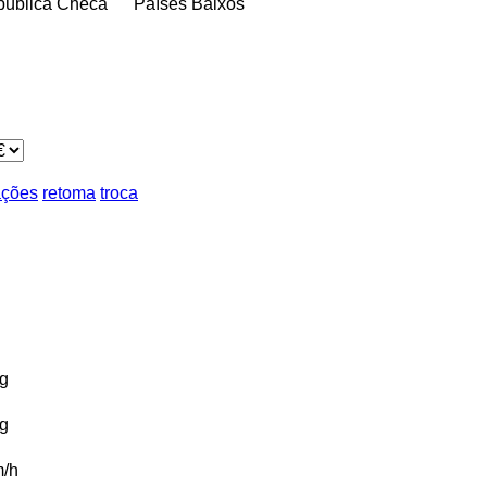
ública Checa
Países Baixos
ações
retoma
troca
g
g
/h