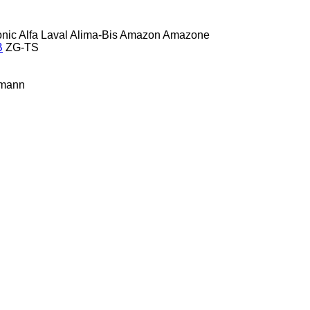
onic
Alfa Laval
Alima-Bis
Amazon
Amazone
B
ZG-TS
mann