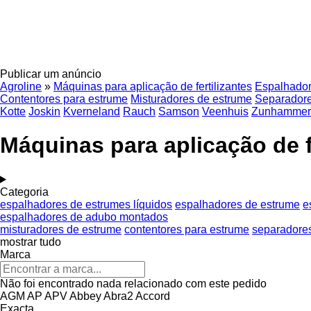
Publicar um anúncio
Agroline
»
Máquinas para aplicação de fertilizantes
Espalhador
Contentores para estrume
Misturadores de estrume
Separadore
Kotte
Joskin
Kverneland
Rauch
Samson
Veenhuis
Zunhammer
Máquinas para aplicação de fe
Categoria
espalhadores de estrumes líquidos
espalhadores de estrume
e
espalhadores de adubo montados
misturadores de estrume
contentores para estrume
separadores
mostrar tudo
Marca
Não foi encontrado nada relacionado com este pedido
AGM
AP
APV
Abbey
Abra2
Accord
Exacta