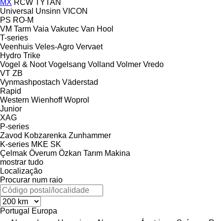
MX
RCW
TYTAN
Universal
Unsinn
VICON
PS
RO-M
VM Tarm
Vaia
Vakutec
Van Hool
T-series
Veenhuis
Veles-Agro
Vervaet
Hydro Trike
Vogel & Noot
Vogelsang
Volland
Volmer
Vredo
VT
ZB
Vynmashpostach
Väderstad
Rapid
Western
Wienhoff
Woprol
Junior
XAG
P-series
Zavod Kobzarenka
Zunhammer
K-series
MKE
SK
Çelmak
Överum
Özkan Tarım Makina
mostrar tudo
Localização
Procurar num raio
Portugal
Europa