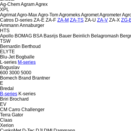
Ag-Chem
Agram
Agrex
XPL
Agrimat
Agro-Max
Agro-Tom
Agromeks
Agromet
Agrometer
Agr
Catros
D-series
ZA-E
ZA-F
ZA-M
ZA-TS
ZA-U
ZA-V
ZA-X
ZG-
Ammann
Annaburger
HTS
Apollo
BOMAG
BSA
Basrijs
Bauer
Beinlich
Belagromash
Berg
TSW
Bernardin
Berthoud
ELYTE
Blu-Jet
Bogballe
L-series
M-series
Boguslav
600
3000
5000
Bomech
Brand
Brantner
E
Bredal
B-series
K-series
Briri
Brochard
EV
CM
Carro
Challenger
Terra Gator
Claas
Xerion
CynkoMet
D-Tec
DJI
DMI
Dammann