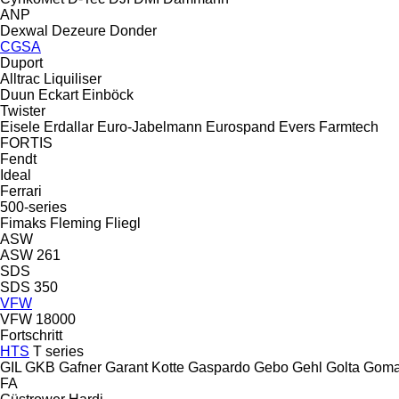
ANP
Dexwal
Dezeure
Donder
CGSA
Duport
Alltrac
Liquiliser
Duun
Eckart
Einböck
Twister
Eisele
Erdallar
Euro-Jabelmann
Eurospand
Evers
Farmtech
FORTIS
Fendt
Ideal
Ferrari
500-series
Fimaks
Fleming
Fliegl
ASW
ASW 261
SDS
SDS 350
VFW
VFW 18000
Fortschritt
HTS
T series
GIL
GKB
Gafner
Garant Kotte
Gaspardo
Gebo
Gehl
Golta
Goma
FA