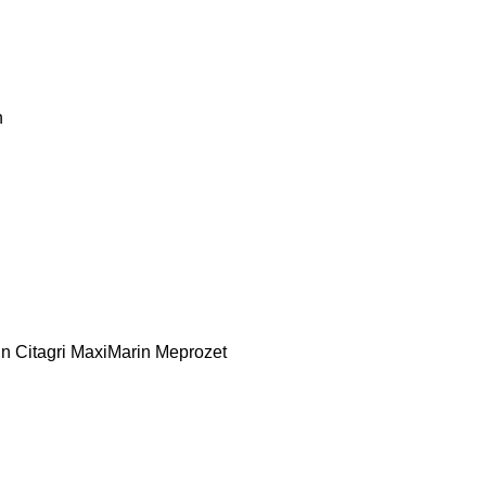
n
n Citagri
MaxiMarin
Meprozet