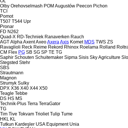
OL
Olby
Orehovselmash
POM Augustów
Peecon
Pichon
TCI
Pomot
T507
T544
Upr
Pronar
FD
N262
Quad-X
RD-Techniek
Ranaverken
Rauch
AGT
Alpha
Axent
Axeo
Axera
Axis
Komet
MDS
TWS
ZS
Ravaglioli
Reck
Reime
Rekord
Rhinox
Roelama
Rolland
Roltr
CM
Flex
PG
SB
SG
SP
TE
TG
Saphir
Schouten
Schuitemaker
Sipma
Sisis
Sky Agriculture
Sl
Stegsted
Stehr
SBS
Strautmann
Magnon
Strumyk
Sulky
DPX
X36
X40
X44
X50
Teagle
Tebbe
DS
HS
MS
Technik-Plus
Terra
TerraGator
TG
Tim
Tive
Tokvam
Trioliet
Tulip
Tume
HKL
KL
Tutkun Kardeşler
USA Equipment
Unia