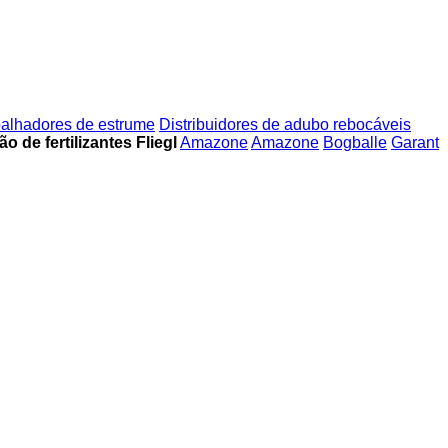
alhadores de estrume
Distribuidores de adubo rebocáveis
 de fertilizantes Fliegl
Amazone
Amazone
Bogballe
Garant