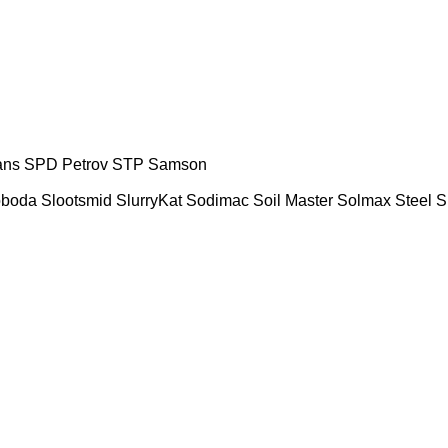
ans
SPD Petrov
STP
Samson
oboda
Slootsmid
SlurryKat
Sodimac
Soil Master
Solmax Steel
S