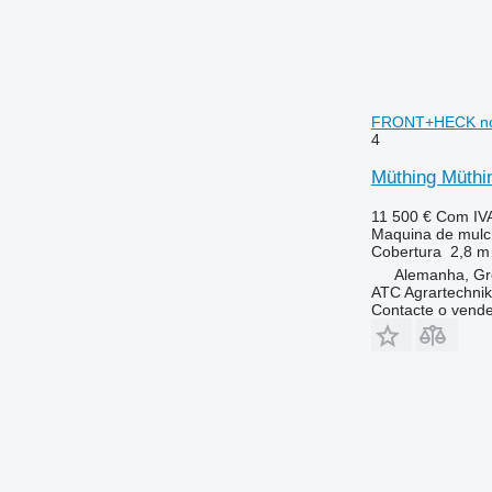
FRONT+HECK n
4
Müthing Müt
11 500 €
Com IV
Maquina de mulchi
Cobertura
2,8 m
Alemanha, G
ATC Agrartechni
Contacte o vend