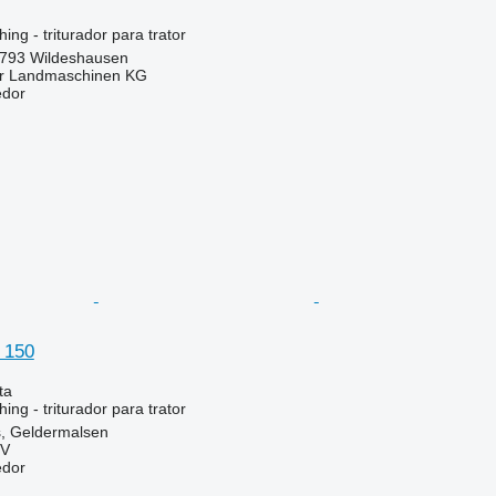
ng - triturador para trator
793 Wildeshausen
er Landmaschinen KG
edor
 150
ta
ng - triturador para trator
s, Geldermalsen
BV
edor