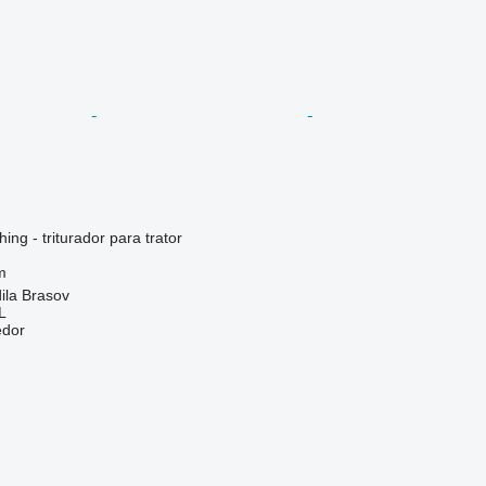
ng - triturador para trator
m
ila Brasov
L
edor