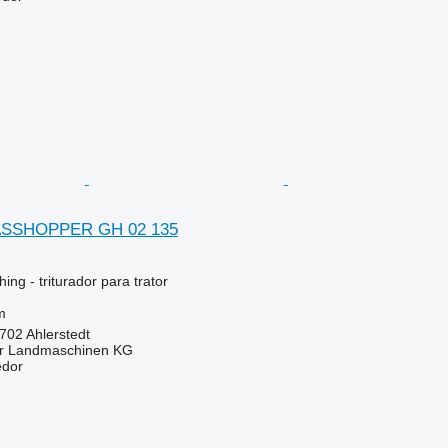
SSHOPPER GH 02 135
ng - triturador para trator
m
702 Ahlerstedt
er Landmaschinen KG
edor