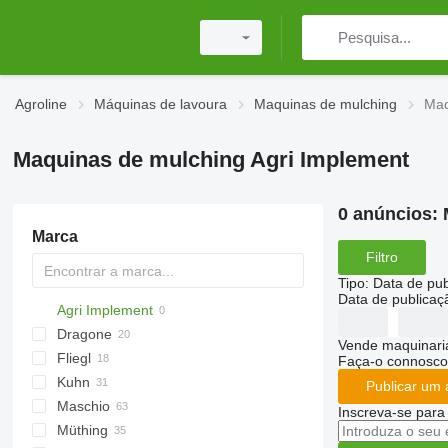
Agroline
Máquinas de lavoura
Maquinas de mulching
Maq
Maquinas de mulching Agri Implement
0 anúncios:
Marca
Filtro
Tipo
:
Data de pub
Data de publicaç
Agri Implement
AS
Dragone
GKR
Z-series
CK
Sirio
Vende maquinaria
Fliegl
PARK
VL
SMK
Faça-o connosco
Kuhn
VP
UM
Gemella
CM
333 G
Publicar um 
Maschio
USM
FC
Taarup
Inscreva-se para
Müthing
GMD
Barbi