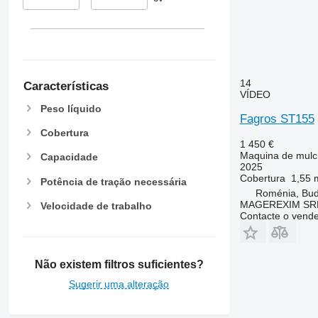
14
Características
VÍDEO
Peso líquido
Fagros ST155
Cobertura
1 450 €
Maquina de mulchi
Capacidade
2025
Cobertura
1,55 
Potência de tração necessária
Roménia, Bud
MAGEREXIM SR
Velocidade de trabalho
Contacte o vend
Não existem filtros suficientes?
Sugerir uma alteração