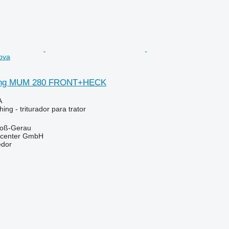
ova
hing MUM 280 FRONT+HECK
A
ng - triturador para trator
roß-Gerau
kcenter GmbH
edor