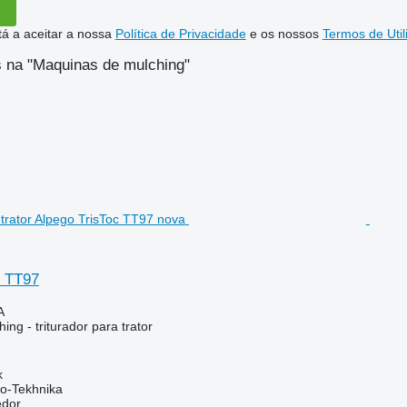
stá a aceitar a nossa
Política de Privacidade
e os nossos
Termos de Util
 na "Maquinas de mulching"
c TT97
A
ng - triturador para trator
k
o-Tekhnika
edor