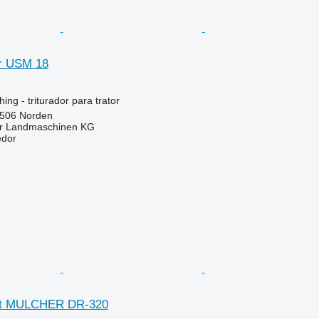
r USM 18
ng - triturador para trator
506 Norden
er Landmaschinen KG
edor
ect MULCHER DR-320