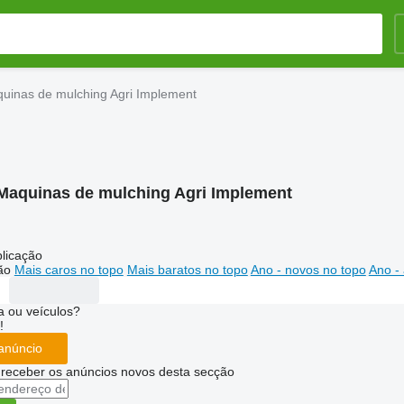
uinas de mulching Agri Implement
Maquinas de mulching Agri Implement
licação
ão
Mais caros no topo
Mais baratos no topo
Ano - novos no topo
Ano - 
 ou veículos?
!
anúncio
 receber os anúncios novos desta secção