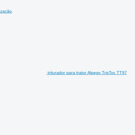
ização
.
triturador para trator Alpego TrisToc TT97