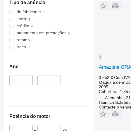
Tipo de anúncio
do fabricante
leasing
crédito
pagamento em prestações
retoma
troca
9
Ano
Amazone GRA
3 552 €
Com IVA
–
Maquina de mulchi
2005
Cobertura
1,35 
Alemanha, 21
Heinrich Schröd
Contacte o vend
Potência do motor
–
cv