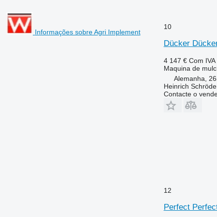
10
Informações sobre Agri Implement
Dücker Dücke
4 147 €
Com IVA
Maquina de mulchi
Alemanha, 26
Heinrich Schröd
Contacte o vend
12
Perfect Perf