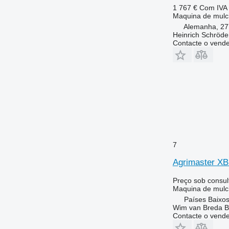
1 767 €
Com IVA
Maquina de mulchi
Alemanha, 27
Heinrich Schröd
Contacte o vend
7
Agrimaster XB
Preço sob consul
Maquina de mulchi
Países Baixo
Wim van Breda 
Contacte o vend