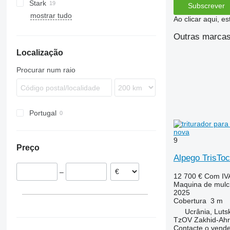
Stark
Tbes
Birba
MU
Grizzly
BP
Kangu
SinusCut
5026
H3
Subscrever
mostrar tudo
Bisonte
Raptor
FX
MINI-BMS
MU
Ao clicar aqui, e
Brava
Midiforst
Outras marcas
C-series
Multiforst
Localização
Giraffa S
SMO
Jolly
Procurar num raio
L-series
Portugal
nova
9
Preço
Alpego TrisTo
–
12 700 €
Com IV
Maquina de mulchi
2025
Cobertura
3 m
Ucrânia, Luts
TzOV Zakhid-Ahr
Contacte o vend