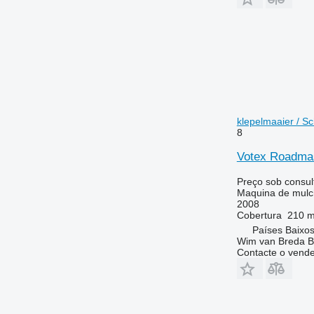
klepelmaaier / S
8
Votex Roadmas
Preço sob consul
Maquina de mulchi
2008
Cobertura
210 
Países Baixo
Wim van Breda 
Contacte o vend