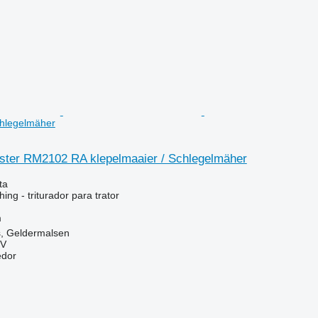
chlegelmäher
ter RM2102 RA klepelmaaier / Schlegelmäher
ta
ng - triturador para trator
m
s, Geldermalsen
BV
edor