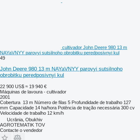
cultivador John Deere 980 13 m
NAYaVNYY parovyi sutsilnoho obrobitku peredposivnyi kul
49
John Deere 980 13 m NAYaVNYY parovyi sutsilnoho
obrobitku peredposivnyi kul
22 900 US$
≈ 19 940 €
Máquinas de lavoura - cultivador
2001
Cobertura
13 m
Número de filas
5
Profundidade de trabalho
127
mm
Capacidade
14 ha/hora
Potência de tração necessária
300 cv
Velocidade de trabalho
12 km/h
Ucrânia, Obukhiv
AGROTEMATIK TOV
Contacte o vendedor