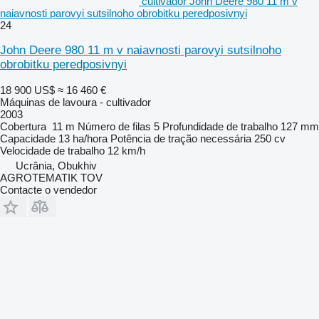
cultivador John Deere 980 11 m v
naiavnosti parovyi sutsilnoho obrobitku peredposivnyi
24
John Deere 980 11 m v naiavnosti parovyi sutsilnoho
obrobitku peredposivnyi
18 900 US$
≈ 16 460 €
Máquinas de lavoura - cultivador
2003
Cobertura
11 m
Número de filas
5
Profundidade de trabalho
127 mm
Capacidade
13 ha/hora
Potência de tração necessária
250 cv
Velocidade de trabalho
12 km/h
Ucrânia, Obukhiv
AGROTEMATIK TOV
Contacte o vendedor