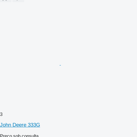
3
John Deere 333G
Preço sob consulta