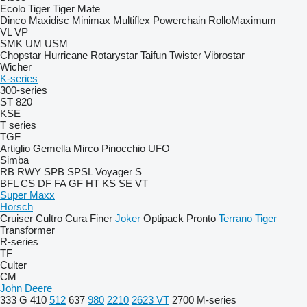
Ecolo Tiger
Tiger Mate
Dinco
Maxidisc
Minimax
Multiflex
Powerchain
RolloMaximum
VL
VP
SMK
UM
USM
Chopstar
Hurricane
Rotarystar
Taifun
Twister
Vibrostar
Wicher
K-series
300-series
ST 820
KSE
T series
TGF
Artiglio
Gemella
Mirco
Pinocchio
UFO
Simba
RB
RWY
SPB
SPSL
Voyager S
BFL
CS
DF
FA
GF
HT
KS
SE
VT
Super Maxx
Horsch
Cruiser
Cultro
Cura
Finer
Joker
Optipack
Pronto
Terrano
Tiger
Transformer
R-series
TF
Culter
CM
John Deere
333 G
410
512
637
980
2210
2623 VT
2700
M-series