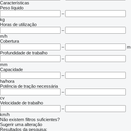
Características
Peso líquido
–
kg
Horas de utilização
–
m/h
Cobertura
–
m
Profundidade de trabalho
–
mm
Capacidade
–
ha/hora
Potência de tração necessária
–
cv
Velocidade de trabalho
–
km/h
Não existem filtros suficientes?
Sugerir uma alteração
Resultados da pesquisa: