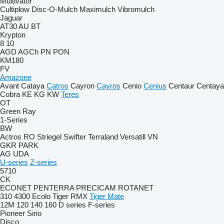
Multivator
Cultiplow
Disc-O-Mulch
Maximulch
Vibromulch
Jaguar
AT30
AU
BT
Krypton
8
10
AGD
AGCh
PN
PON
KM180
FV
Amazone
Avant
Cataya
Catros
Cayron
Cayros
Cenio
Cenius
Centaur
Centaya
Cobra
KE
KG
KW
Teres
OT
Green Ray
1-Series
BW
Actros RO
Striegel
Swifter
Terraland
Versatill VN
GKR
PARK
AG
UDA
U-series
Z-series
5710
CK
ECONET
PENTERRA
PRECICAM
ROTANET
310
4300
Ecolo Tiger
RMX
Tiger Mate
12M
120
140
160
D series
F-series
Pioneer
Sirio
Disco