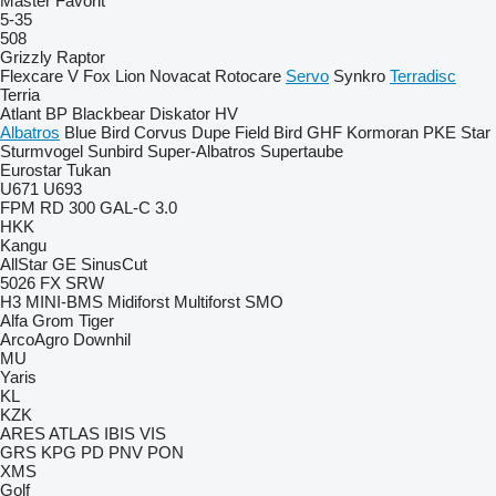
Master
Favorit
5-35
508
Grizzly
Raptor
Flexcare V
Fox
Lion
Novacat
Rotocare
Servo
Synkro
Terradisc
Terria
Atlant
BP
Blackbear
Diskator
HV
Albatros
Blue Bird
Corvus
Dupe
Field Bird
GHF
Kormoran
PKE
Star
Sturmvogel
Sunbird
Super-Albatros
Supertaube
Eurostar
Tukan
U671
U693
FPM RD 300
GAL-C 3.0
HKK
Kangu
AllStar
GE
SinusCut
5026
FX
SRW
H3
MINI-BMS
Midiforst
Multiforst
SMO
Alfa
Grom
Tiger
ArcoAgro
Downhil
MU
Yaris
KL
KZK
ARES
ATLAS
IBIS
VIS
GRS
KPG
PD
PNV
PON
XMS
Golf