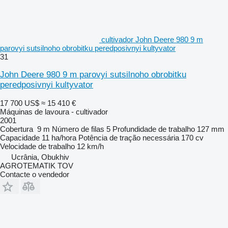
cultivador John Deere 980 9 m
parovyi sutsilnoho obrobitku peredposivnyi kultyvator
31
John Deere 980 9 m parovyi sutsilnoho obrobitku
peredposivnyi kultyvator
17 700 US$
≈ 15 410 €
Máquinas de lavoura - cultivador
2001
Cobertura
9 m
Número de filas
5
Profundidade de trabalho
127 mm
Capacidade
11 ha/hora
Potência de tração necessária
170 cv
Velocidade de trabalho
12 km/h
Ucrânia, Obukhiv
AGROTEMATIK TOV
Contacte o vendedor