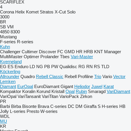
SCARIFLEX
4
Corona
Helix
Komet
Stratos
X-Cut Solo
3000
BR
SB
VM
4850
8300
Mustang
F-series
R-series
Kuhn
Challenger
Cultimer
Discover
FC
GMD
HR
HRB
KNT
Manager
MultiMaster
Optimer
Prolander
Tbes
Vari-Master
Kverneland
EG
ES
Enduro
LD
NG
PB
PW
Qualidisc
RG
RN
RS
TLD
Köckerling
Allrounder
Quadro
Rebell Classic
Rebell Profiline
Trio
Vario
Vector
Lemken
Diamant
EurOpal
EuroDiamant
Gigant
Heliodor
Juwel
Karat
Kompaktor
Koralin
Korund
Kristall
Opal
Rubin
Smaragd
VariDiamant
VariOpal
VariTansanit
VariTitan
VarioPack
Zirkon
PR
Barbi
Birba
Bisonte
Brava
C-series
DC
DM
Giraffa S
H-series
HB
Jolly
L-series
Presto
W-series
WDL
MU
KR