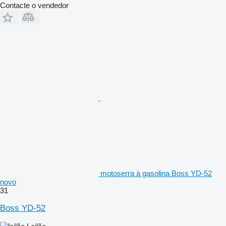
Contacte o vendedor
motoserra à gasolina Boss YD-52
novo
31
Boss YD-52