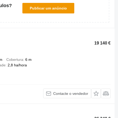
ulos?
Publicar um anúncio
19 140 €
mm
Cobertura
6 m
ade
2,8 ha/hora
Contacte o vendedor