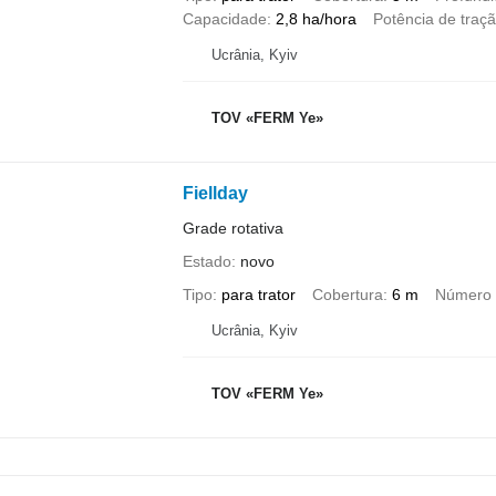
Capacidade
2,8 ha/hora
Potência de traç
Ucrânia, Kyiv
TOV «FERM Ye»
Fiellday
Grade rotativa
Estado
novo
Tipo
para trator
Cobertura
6 m
Número d
Ucrânia, Kyiv
TOV «FERM Ye»