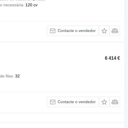
ão necessária
120 cv
Contacte o vendedor
6 414 €
e filas
32
Contacte o vendedor