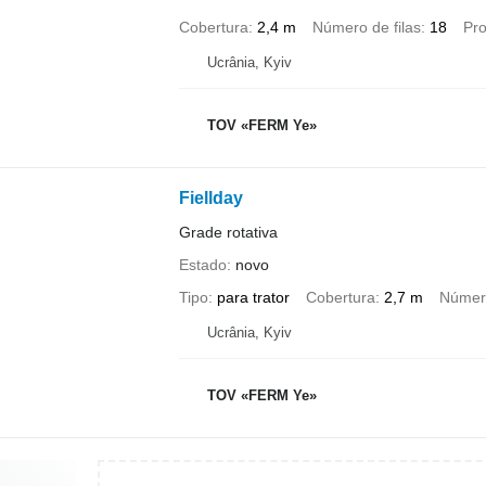
Cobertura
2,4 m
Número de filas
18
Pro
Ucrânia, Kyiv
TOV «FERM Ye»
Fiellday
Grade rotativa
Estado
novo
Tipo
para trator
Cobertura
2,7 m
Número
Ucrânia, Kyiv
TOV «FERM Ye»