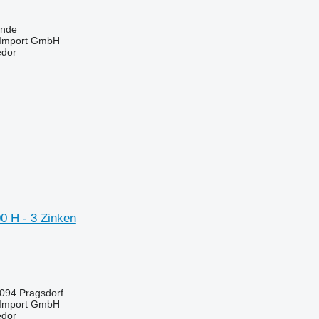
unde
t-Import GmbH
edor
0 H - 3 Zinken
094 Pragsdorf
t-Import GmbH
edor