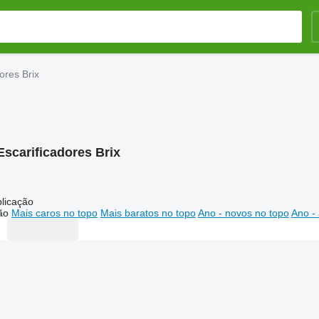
ores Brix
Escarificadores Brix
licação
ão
Mais caros no topo
Mais baratos no topo
Ano - novos no topo
Ano - 