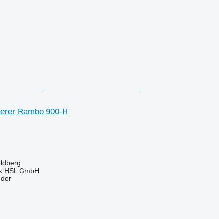
ckerer Rambo 900-H
ldberg
nik HSL GmbH
edor