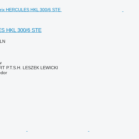
S HKL 300/6 STE
PLN
w
 P.T.S.H. LESZEK LEWICKI
edor