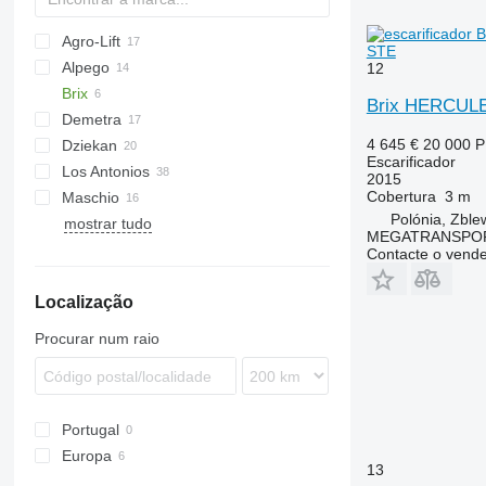
Agro-Lift
Cultiplow
STE
Alpego
AGCh
12
Brix
Terraland
U-series
Brix HERCULE
Demetra
Ecolo Tiger
12M
Ecolo Tiger
4 645 €
20 000 
Dziekan
120
Escarificador
Los Antonios
140
ST 820
Artiglio
Terrano
Culter
512
Cultimer
Trio
Dolomit
PR
2015
Cobertura
3 m
Maschio
160
Pinocchio
Tiger
2700
Polónia, Zble
mostrar tudo
Favorit
HKK
Grom
GRS
G-series
Opus
Woodcracker
MEGATRANSPORT
Contacte o vend
Localização
Procurar num raio
Portugal
Europa
13
Alemanha