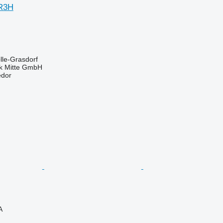
R3H
lle-Grasdorf
ik Mitte GmbH
edor
A