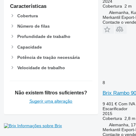
2024
Características
Cobertura
2 m
Alemanha, K
Cobertura
Merkantil Expor
Contacte o vend
Número de filas
Profundidade de trabalho
Capacidade
Potência de tração necessária
Velocidade de trabalho
8
Brix Rambo 90
Não existem filtros suficientes?
Sugerir uma alteração
9 401 €
Com IVA
Escarificador
2015
Cobertura
2,8 m
Alemanha, 17
Informações sobre Brix
Merkantil Expor
Contacte o vend