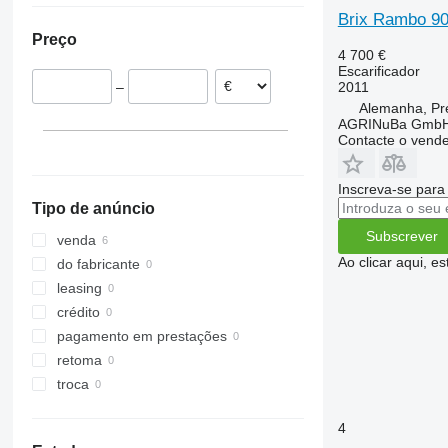
Brix Rambo 9
Polónia
Preço
4 700 €
Escarificador
2011
–
Alemanha, Pr
AGRINuBa Gmb
Contacte o vend
Inscreva-se para
Tipo de anúncio
Subscrever
venda
Ao clicar aqui, e
do fabricante
leasing
crédito
pagamento em prestações
retoma
troca
4