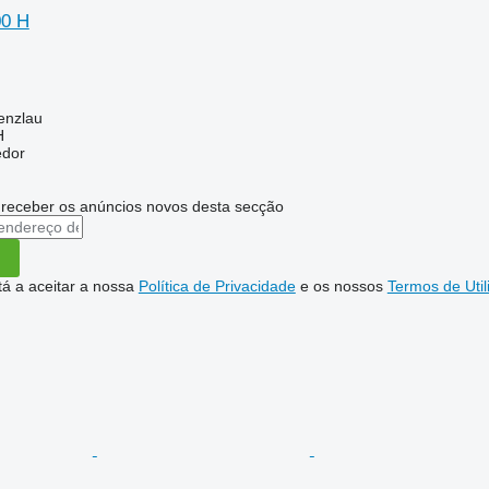
00 H
enzlau
H
edor
 receber os anúncios novos desta secção
stá a aceitar a nossa
Política de Privacidade
e os nossos
Termos de Util