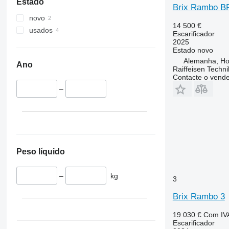
Estado
Brix Rambo B
novo
14 500 €
usados
Escarificador
2025
Estado
novo
Alemanha, Ho
Ano
Raiffeisen Techn
Contacte o vend
–
Peso líquido
–
kg
3
Brix Rambo 3
19 030 €
Com IV
Escarificador