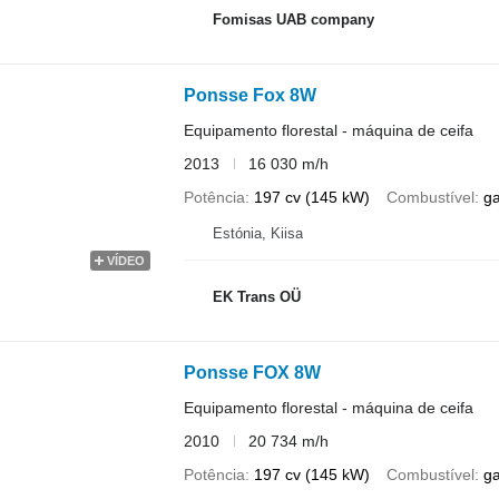
Fomisas UAB company
Ponsse Fox 8W
Equipamento florestal - máquina de ceifa
2013
16 030 m/h
Potência
197 cv (145 kW)
Combustível
g
Estónia, Kiisa
VÍDEO
EK Trans OÜ
Ponsse FOX 8W
Equipamento florestal - máquina de ceifa
2010
20 734 m/h
Potência
197 cv (145 kW)
Combustível
g