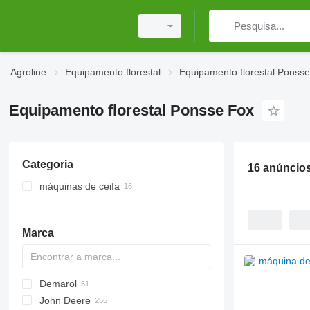
Agroline
Equipamento florestal
Equipamento florestal Ponsse
Equipamento florestal Ponsse Fox
Categoria
16 anúncio
máquinas de ceifa
Marca
Demarol
MINI
CK
John Deere
PARK
R-12
AK
560
Biber
ST
Arborist
38 PRO
525
A-series
Hem