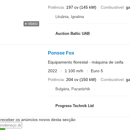
Potência
197 cv (145 kW)
Combustível
g
Lituânia, Ignalina
VÍDEO
Auction Baltic UAB
Ponsse Fox
Equipamento florestal - máquina de ceifa
2022
1 100 m/h
Euro 5
Potência
204 cv (150 kW)
Combustível
g
Bulgária, Pazardzhik
Progress Technik Ltd
 receber os anúncios novos desta secção