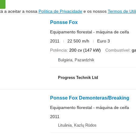
stá a aceitar a nossa
Política de Privacidade
e os nossos
Termos de Util
Ponsse Fox
Equipamento florestal - máquina de ceifa
2011
22 500 m/h
Euro 3
Potência
200 cv (147 kW)
Combustível
g
Bulgária, Pazardzhik
Progress Technik Ltd
Ponsse Fox Demonteras/Breaking
Equipamento florestal - máquina de ceifa
2011
Lituânia, Kazlų Rūdos