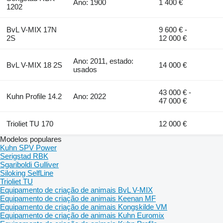
Ano: 1900
1 400 €
1202
BvL V-MIX 17N
9 600 € -
2S
12 000 €
Ano: 2011, estado:
BvL V-MIX 18 2S
14 000 €
usados
43 000 € -
Kuhn Profile 14.2
Ano: 2022
47 000 €
Trioliet TU 170
12 000 €
Modelos populares
Kuhn SPV Power
Serigstad RBK
Sgariboldi Gulliver
Siloking SelfLine
Trioliet TU
Equipamento de criação de animais BvL V-MIX
Equipamento de criação de animais Keenan MF
Equipamento de criação de animais Kongskilde VM
Equipamento de criação de animais Kuhn Euromix