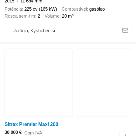
2015
11 684 m/h
Potência
225 cv (165 kW)
Combustível
gasóleo
Rosca sem-fim
2
Volume
20 m³
Ucrânia, Kyshchentsi
Sitrex Premier Maxi 200
30 000 €
Com IVA