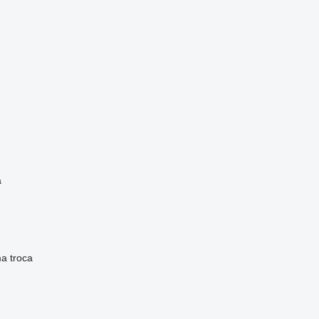
a
ma
troca