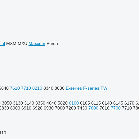
nal
MXM
MXU
Maxxum
Puma
6640
7610
7710
8210
8340
8630
E-series
F-series
TW
0
3050
3130
3140
3350
4040
5820
6100
6105
6115
6140
6145
6170
6
6830
6900
6910
6920
6930
7000
7200
7430
7600
7610
7700
7710
78
110