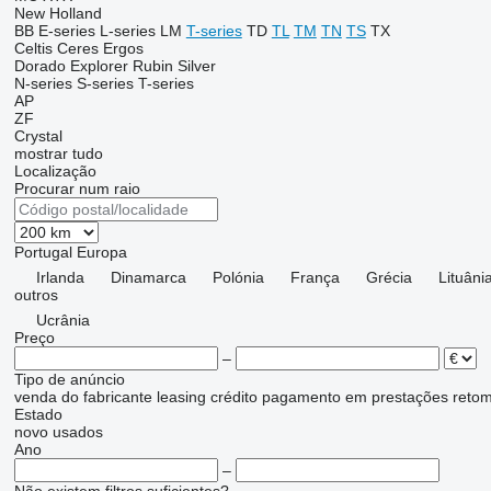
New Holland
BB
E-series
L-series
LM
T-series
TD
TL
TM
TN
TS
TX
Celtis
Ceres
Ergos
Dorado
Explorer
Rubin
Silver
N-series
S-series
T-series
AP
ZF
Crystal
mostrar tudo
Localização
Procurar num raio
Portugal
Europa
Irlanda
Dinamarca
Polónia
França
Grécia
Lituâni
outros
Ucrânia
Preço
–
Tipo de anúncio
venda
do fabricante
leasing
crédito
pagamento em prestações
reto
Estado
novo
usados
Ano
–