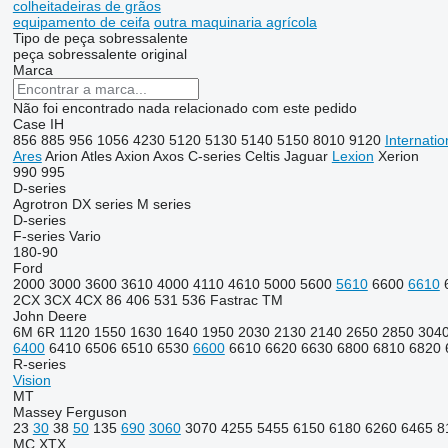
colheitadeiras de grãos
equipamento de ceifa
outra maquinaria agrícola
Tipo de peça sobressalente
peça sobressalente original
Marca
Não foi encontrado nada relacionado com este pedido
Case IH
856
885
956
1056
4230
5120
5130
5140
5150
8010
9120
Internatio
Ares
Arion
Atles
Axion
Axos
C-series
Celtis
Jaguar
Lexion
Xerion
990
995
D-series
Agrotron
DX series
M series
D-series
F-series
Vario
180-90
Ford
2000
3000
3600
3610
4000
4110
4610
5000
5600
5610
6600
6610
2CX
3CX
4CX
86
406
531
536
Fastrac
TM
John Deere
6M
6R
1120
1550
1630
1640
1950
2030
2130
2140
2650
2850
304
6400
6410
6506
6510
6530
6600
6610
6620
6630
6800
6810
6820
R-series
Vision
MT
Massey Ferguson
23
30
38
50
135
690
3060
3070
4255
5455
6150
6180
6260
6465
8
MC
XTX