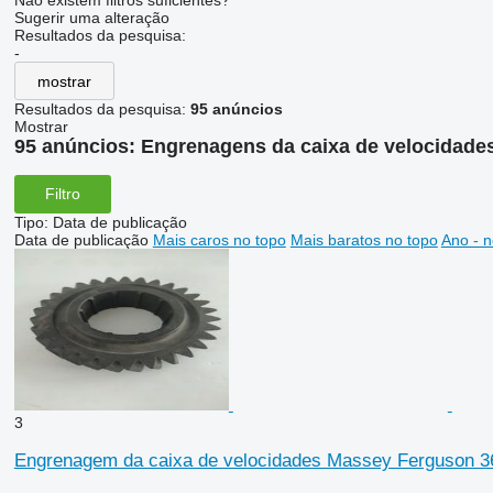
Não existem filtros suficientes?
Sugerir uma alteração
Resultados da pesquisa:
-
mostrar
Resultados da pesquisa:
95 anúncios
Mostrar
95 anúncios:
Engrenagens da caixa de velocidad
Filtro
Tipo
:
Data de publicação
Data de publicação
Mais caros no topo
Mais baratos no topo
Ano - n
3
Engrenagem da caixa de velocidades Massey Ferguson 3