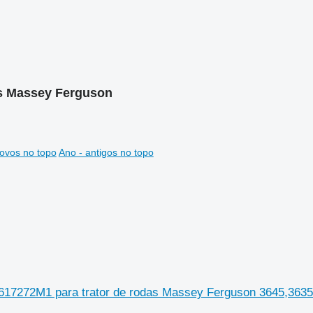
es Massey Ferguson
ovos no topo
Ano - antigos no topo
617272M1 para trator de rodas Massey Ferguson 3645,3635