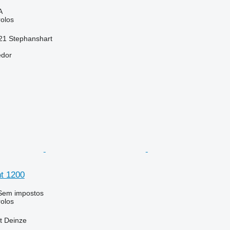
A
rolos
321 Stephanshart
edor
t 1200
Sem impostos
rolos
t Deinze