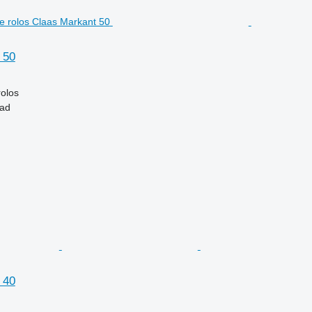
 50
rolos
tad
 40