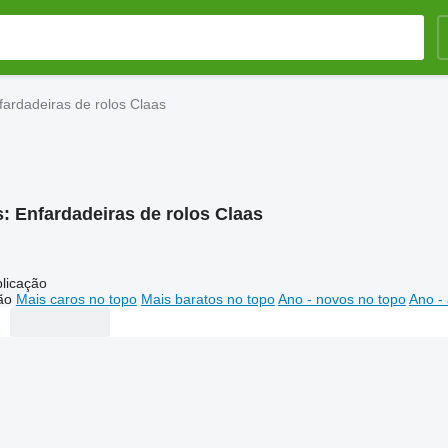
fardadeiras de rolos Claas
s:
Enfardadeiras de rolos Claas
licação
ão
Mais caros no topo
Mais baratos no topo
Ano - novos no topo
Ano - 