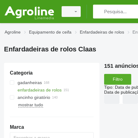
Agroline
Equipamento de ceifa
Enfardadeiras de rolos
En
Enfardadeiras de rolos Claas
151 anúncio
Categoria
Filtro
gadanheiras
Tipo
:
Data de pub
enfardadeiras de rolos
gadanheiras rotativas
Data de publicaç
ancinho giratório
gadanheiras condicionadoras
mostrar tudo
cortadores de grama autopropelido
Marca