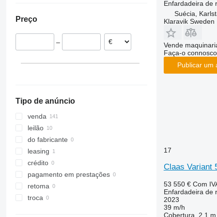
Enfardadeira de 
Polónia
Rollant 630
Variant 585
Suécia, Karls
Preço
Klaravik Sweden
Letônia
Hungria
–
Áustria
Vende maquinaria
Faça-o connosco
Grã-Bretanha
Publicar um 
Suécia
mostrar tudo
Tipo de anúncio
venda
leilão
do fabricante
17
leasing
crédito
Claas Variant
pagamento em prestações
53 550 €
Com IV
retoma
Enfardadeira de 
troca
2023
39 m/h
Cobertura
2,1 m