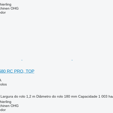
ierling
chinen OHG
edor
t 580 RC PRO, TOP
A
rolos
Largura do rolo
1,2 m
Diâmetro do rolo
180 mm
Capacidade
1 003 ha
ierling
chinen OHG
edor