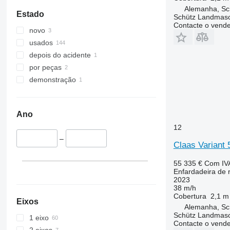
Alemanha, Sch
Estado
Schütz Landmas
Contacte o vend
novo
usados
depois do acidente
por peças
demonstração
Ano
12
–
Claas Varian
55 335 €
Com IV
Enfardadeira de 
2023
38 m/h
Cobertura
2,1 m
Eixos
Alemanha, Sch
Schütz Landmas
1 eixo
Contacte o vend
2 eixos