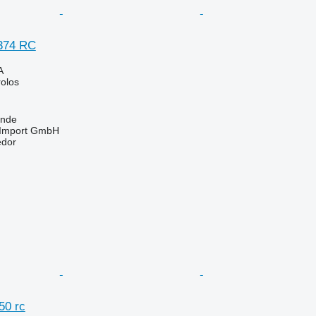
 374 RC
A
rolos
unde
t-Import GmbH
edor
50 rc