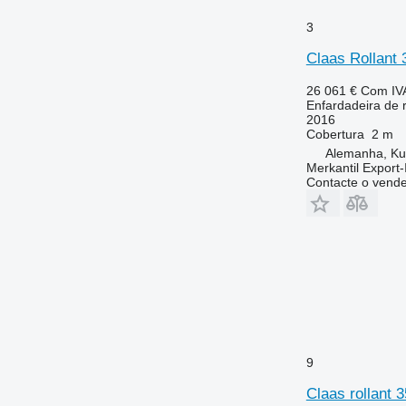
3
Claas Rollant
26 061 €
Com IV
Enfardadeira de 
2016
Cobertura
2 m
Alemanha, K
Merkantil Expor
Contacte o vend
9
Claas rollant 3