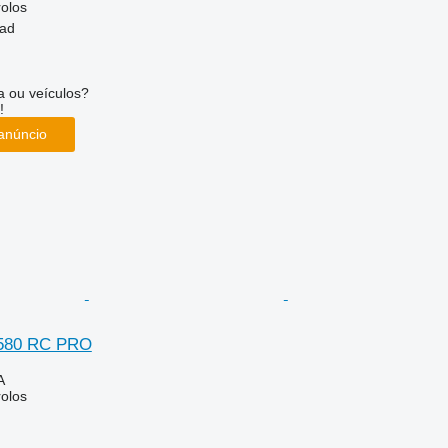
rolos
tad
 ou veículos?
!
anúncio
 580 RC PRO
A
rolos