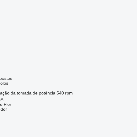
postos
rolos
tação da tomada de potência
540 rpm
BA
ro Flor
edor