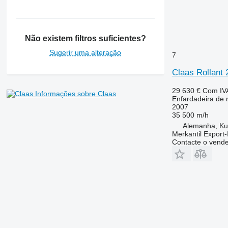
Não existem filtros suficientes?
Sugerir uma alteração
7
Claas Rollant
29 630 €
Com IV
Informações sobre Claas
Enfardadeira de 
2007
35 500 m/h
Alemanha, K
Merkantil Expor
Contacte o vend