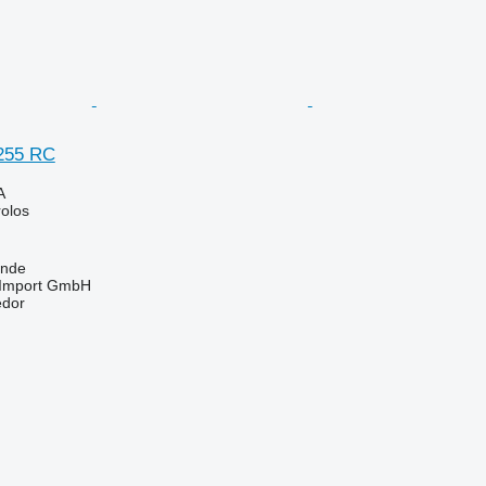
 255 RC
A
rolos
unde
t-Import GmbH
edor