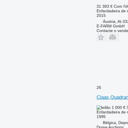
31 383 €
Com IV
Enfardadeira de 
2015
Áustria, At-3
E-FARM GmbH
Contacte o vend
26
Claas Quadran
1 000 €
Enfardadeira de 
1995
Bélgica, Depo
Dome Auctions