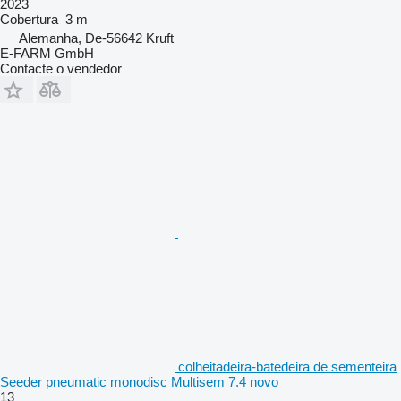
2023
Cobertura
3 m
Alemanha, De-56642 Kruft
E-FARM GmbH
Contacte o vendedor
colheitadeira-batedeira de sementeira
Seeder pneumatic monodisc Multisem 7.4 novo
13