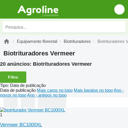
Equipamento florestal
Biotrituradores
Biotrituradores
Biotrituradores Vermeer
20 anúncios:
Biotrituradores Vermeer
Filtro
Tipo
:
Data de publicação
Data de publicação
Mais caros no topo
Mais baratos no topo
Ano -
novos no topo
Ano - antigos no topo
1
Vermeer BC1000XL