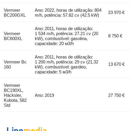
Vermeer
Ano: 2022, horas de utilização: 804
23 970 €
BC200GXL
m/h, potência: 57.82 cv (42.5 kW)
Ano: 2011, horas de utilização:
Vermeer
1 534 m/h, potência: 27.21 cv (20
8 750 €
BC600XL
kW), combustível: gasolina,
capacidade: 20 м3/h
Ano: 2011, horas de utilização:
Vermeer Bc
1 200 m/h, potência: 29 cv (21.32
13 670 €
160
kW), combustível: gasóleo,
capacidade: 5 м3/h
Vermeer
BC190XL,
Häcksler,
Ano: 2019
27 750 €
Kubota, 582
Std