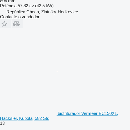
804 m/h
Potência
57.82 cv (42.5 kW)
República Checa, Zlatníky-Hodkovice
Contacte o vendedor
biotriturador Vermeer BC190XL,
Häcksler, Kubota, 582 Std
13