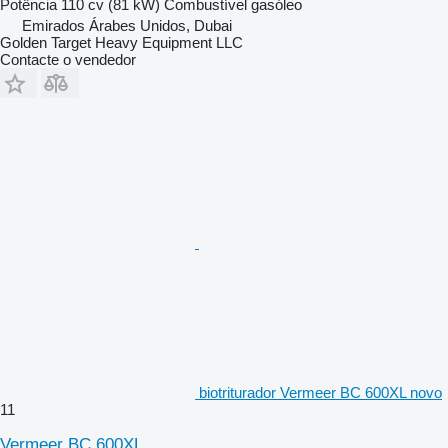
Potência
110 cv (81 kW)
Combustível
gasóleo
Emirados Árabes Unidos, Dubai
Golden Target Heavy Equipment LLC
Contacte o vendedor
biotriturador Vermeer BC 600XL novo
11
Vermeer BC 600XL