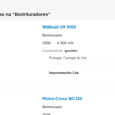
s na "Biotrituradores"
Willibald SR 5000
Biotriturador
2008
6 000 m/h
Combustível
gasóleo
Portugal, Carregal do Sal
Imponenturbo Lda
Rhino-Cross WC150
Biotriturador
2026