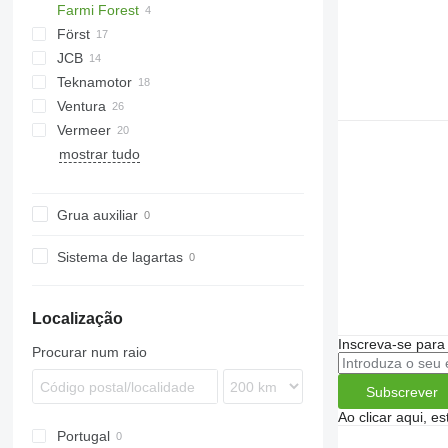
Farmi Forest
R-12
AK
Biber
Först
R-13
DW
JCB
Tajga
ST
Arborist
Teknamotor
TR
QuadTrak
A-series
Hem
1510 E
Crambo
Big X
CS
TP
OL
PTH
MR
Ventura
Skorpion
1270
TW
Vermeer
mostrar tudo
BC
FH
MZA
HG
FMX
SR
Grua auxiliar
Sistema de lagartas
Localização
Inscreva-se para
Procurar num raio
Subscrever
Ao clicar aqui, e
Portugal