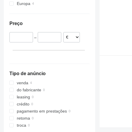
Europa
Finlândia
Letônia
Preço
Noruega
Itália
–
Tipo de anúncio
venda
do fabricante
leasing
crédito
pagamento em prestações
retoma
troca