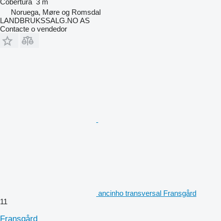
Cobertura
3 m
Noruega, Møre og Romsdal
LANDBRUKSSALG.NO AS
Contacte o vendedor
ancinho transversal Fransgård
11
Fransgård