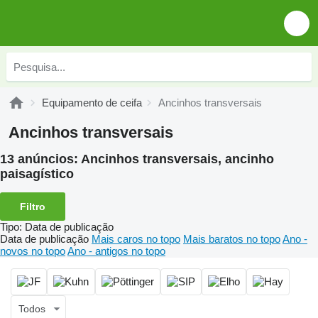
Equipamento de ceifa
Ancinhos transversais
Ancinhos transversais
13 anúncios:
Ancinhos transversais, ancinho
paisagístico
Filtro
Tipo
:
Data de publicação
Data de publicação
Mais caros no topo
Mais baratos no topo
Ano -
novos no topo
Ano - antigos no topo
Todos