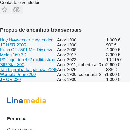
Contacte o vendedor
Preços de ancinhos transversais
Hay Høyvender Høyvender
Ano: 1900
1 000 €
JF HSR 200R
Ano: 1900
900 €
Kuhn GF 8501 MH Digidrive
Ano: 2008
4 000 €
Molon 160.3D
Ano: 2017
3 300 €
Pöttinger top 422 multitastrad
Ano: 2023
10 115 €
SIP Star 300
Ano: 2011, cobertura: 3 m
2 600 €
Taret zgrabiarka pasowa Z296
Ano: 2026
836 €
Wartsila Pomo 200
Ano: 1900, cobertura: 2 m
1 800 €
JF CR 320
Ano: 1900
1 000 €
Empresa
Quem somos